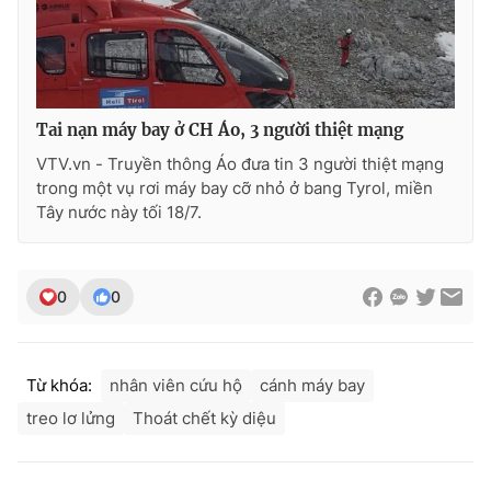
Ðiện thoại Thời báo VTV:
024.66 897 897
Email:
toasoan@vtv.vn
Liên hệ quảng cáo:
024-7300.7108
Tai nạn máy bay ở CH Áo, 3 người thiệt mạng
VTV.vn - Truyền thông Áo đưa tin 3 người thiệt mạng
trong một vụ rơi máy bay cỡ nhỏ ở bang Tyrol, miền
Tây nước này tối 18/7.
0
0
® Cấm sao chép dưới mọi hình thức nếu không có sự chấp
Từ khóa:
nhân viên cứu hộ
cánh máy bay
thuận bằng văn bản. Ghi rõ nguồn VTV.vn khi phát hành lại
treo lơ lửng
Thoát chết kỳ diệu
thông tin từ website này.