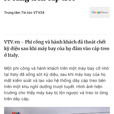
Chính trị
Truyền hình
Văn hóa - Giải trí
Trung tâm Tin tức VTV24
Xã hội
Y tế
Đời sống
Pháp luật
Công nghệ
Giáo dục
VTV.vn - Phi công và hành khách đã thoát chết
Y tế
kỳ diệu sau khi máy bay của họ đâm vào cáp treo
ở Italy.
Thế giới
Một phi công và hành khách trên một máy bay cỡ nhỏ
Tin tức
tại Italy đã sống sót kỳ diệu, sau khi máy bay của họ
Kinh tế
mất kiểm soát và lao vào hệ thống dây cáp treo bên
Thế giới đó đây
Tài chính
trên một khu nghỉ dưỡng trượt tuyết. Hình ảnh hiện
Dữ liệu và đời sống
Câu chuyện quốc tế
trường cho thấy máy bay bị lộn ngược và treo lơ lửng
Thị trường
trên dây cáp.
Truyền hình
Góc doanh nghiệp