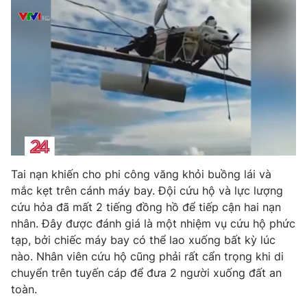
Photo
Infographic
Video
Shorts video
VTV Money
VTV Thể thao
VTV Sức khoẻ
Bất động sản
Tai nạn khiến cho phi công văng khỏi buồng lái và
Thị trường 24h
Tấm lòng Việt
mắc kẹt trên cánh máy bay. Đội cứu hộ và lực lượng
cứu hỏa đã mất 2 tiếng đồng hồ để tiếp cận hai nạn
VTV4
Vươn mình bằng AI
nhân. Đây được đánh giá là một nhiệm vụ cứu hộ phức
tạp, bởi chiếc máy bay có thể lao xuống bất kỳ lúc
nào. Nhân viên cứu hộ cũng phải rất cẩn trọng khi di
VTV9
VTV8
chuyển trên tuyến cáp để đưa 2 người xuống đất an
toàn.
Liên hệ tòa soạn
English