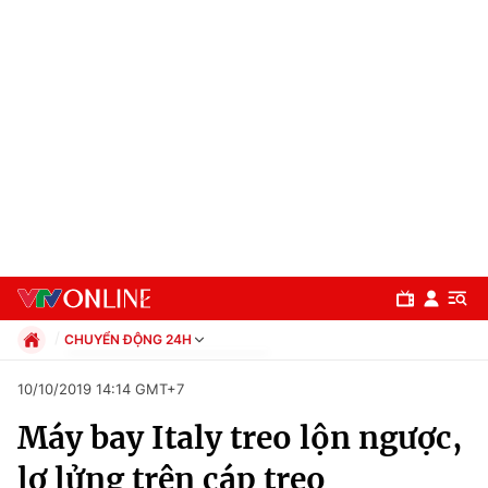
CHUYỂN ĐỘNG 24H
Chính trị
10/10/2019 14:14 GMT+7
Xã hội
Máy bay Italy treo lộn ngược,
Pháp luật
Chuyên mục
Kinh tế
lơ lửng trên cáp treo
Thể thao