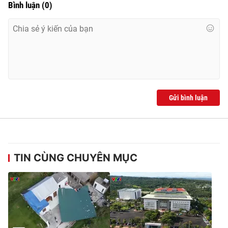
Bình luận
(
0
)
Gửi bình luận
TIN CÙNG CHUYÊN MỤC