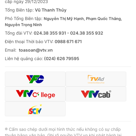
cấp ngày 29/12/2023
Tổng Biên tập:
Vũ Thanh Thủy
Phó Tổng Biên tập:
Nguyễn Thị Mỹ Hạnh, Phạm Quốc Thắng,
Nguyễn Trọng Ninh
Tổng đài VTV:
024.38 355 931 - 024.38 355 932
Ðiện thoại Thời báo VTV:
0988 671 671
Email:
toasoan@vtv.vn
Liên hệ quảng cáo:
(024) 626 79595
® Cấm sao chép dưới mọi hình thức nếu không có sự chấp
thuận bằng văn bản. Ghi rõ nguồn VTV.vn khi phát hành lại