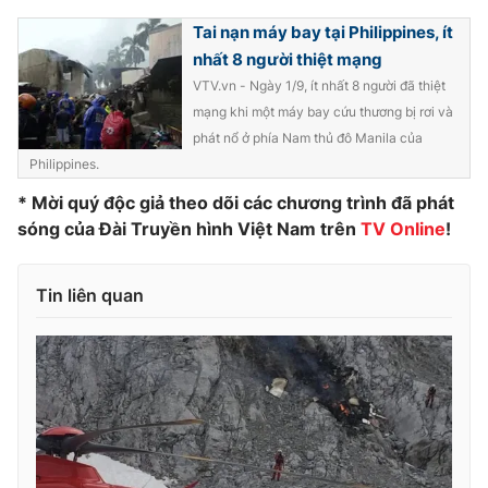
Tai nạn máy bay tại Philippines, ít
nhất 8 người thiệt mạng
VTV.vn - Ngày 1/9, ít nhất 8 người đã thiệt
THỜI BÁO VTV
mạng khi một máy bay cứu thương bị rơi và
phát nổ ở phía Nam thủ đô Manila của
Philippines.
* Mời quý độc giả theo dõi các chương trình đã phát
Theo dõi báo trên
sóng của Đài Truyền hình Việt Nam trên
TV Online
!
Cơ quan chủ quản:
Đài Truyền hình Việt Nam
Tin liên quan
Cơ quan báo chí:
Thời báo VTV
Giấy phép hoạt động báo in và báo điện tử số 483/GP-BTTTT
cấp ngày 29/12/2023
Tổng Biên tập:
Vũ Thanh Thủy
Phó Tổng Biên tập:
Nguyễn Thị Mỹ Hạnh, Phạm Quốc Thắng,
Nguyễn Trọng Ninh
Tổng đài VTV:
024.38 355 931 - 024.38 355 932