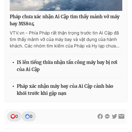
Photo
Infographic
Pháp chưa xác nhận Ai Cập tìm thấy mảnh vỡ máy
bay MS804
Video
Shorts video
VTV.vn - Phía Pháp rất thận trọng trước tin Ai Cập đã
tìm thấy mảnh vỡ của máy bay và vật dụng của hành
VTV Money
VTV Thể thao
khách. Các nhóm tìm kiếm của Pháp và Hy lạp chưa...
VTV Sức khoẻ
Bất động sản
IS lên tiếng thừa nhận tấn công máy bay bị rơi
của Ai Cập
Thị trường 24h
Tấm lòng Việt
Pháp xác nhận máy bay của Ai Cập cảnh báo
khói trước khi gặp nạn
VTV4
Vươn mình bằng AI
VTV9
VTV8
0
0
Liên hệ tòa soạn
English