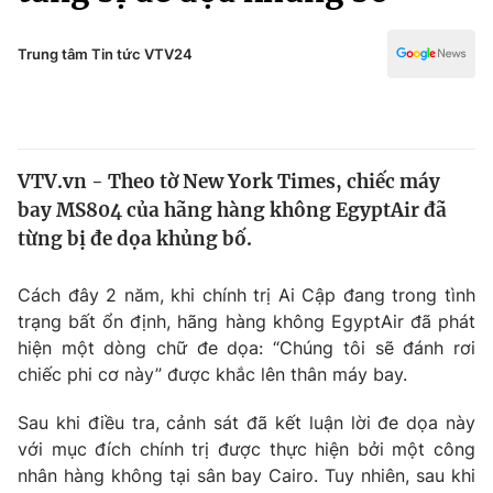
Chính trị
Truyền hình
Văn hóa - Giải trí
Trung tâm Tin tức VTV24
Xã hội
Y tế
Đời sống
Pháp luật
Công nghệ
Giáo dục
VTV.vn - Theo tờ New York Times, chiếc máy
Y tế
bay MS804 của hãng hàng không EgyptAir đã
từng bị đe dọa khủng bố.
Thế giới
Cách đây 2 năm, khi chính trị Ai Cập đang trong tình
Tin tức
trạng bất ổn định, hãng hàng không EgyptAir đã phát
Kinh tế
hiện một dòng chữ đe dọa: “Chúng tôi sẽ đánh rơi
Thế giới đó đây
Tài chính
chiếc phi cơ này” được khắc lên thân máy bay.
Dữ liệu và đời sống
Câu chuyện quốc tế
Thị trường
Sau khi điều tra, cảnh sát đã kết luận lời đe dọa này
với mục đích chính trị được thực hiện bởi một công
Truyền hình
Góc doanh nghiệp
nhân hàng không tại sân bay Cairo. Tuy nhiên, sau khi