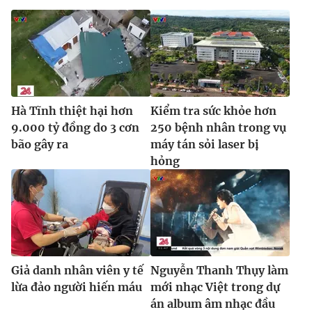
Ðiện thoại Thời báo VTV:
024.66 897 897
Email:
toasoan@vtv.vn
Liên hệ quảng cáo:
024-7300.7108
Hà Tĩnh thiệt hại hơn
Kiểm tra sức khỏe hơn
9.000 tỷ đồng do 3 cơn
250 bệnh nhân trong vụ
bão gây ra
máy tán sỏi laser bị
hỏng
® Cấm sao chép dưới mọi hình thức nếu không có sự chấp
thuận bằng văn bản. Ghi rõ nguồn VTV.vn khi phát hành lại
Giả danh nhân viên y tế
Nguyễn Thanh Thụy làm
thông tin từ website này.
lừa đảo người hiến máu
mới nhạc Việt trong dự
án album âm nhạc đầu