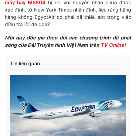
Phim VTV
máy bay MS804
bị rơi với nguyên nhân chưa được
Giải trí
xác định, tờ New York Times nhận định, liệu rằng hãng
Hậu trường
hàng không EgyptAir có phải đã thiếu sót trong việc
Điện ảnh
Đời sống
điều tra lời đe dọa?
Nhân vật
Âm nhạc
Du lịch
Mời quý độc giả theo dõi các chương trình đã phát
Khán giả
Giáo dục
Sao
sóng của Đài Truyền hình Việt Nam trên
TV Online!
Làm đẹp
Giải sao mai
Tuyển sinh
Công nghệ
Chất lượng cuộc sống
Tin liên quan
Học trực tuyến
Hitech Công nghệ tương lai
Giao lưu trực tuyến
Sản phẩm
Lịch phát sóng
Thị trường
Tư vấn
Chuyên mục khác
Emagazine
Podcast