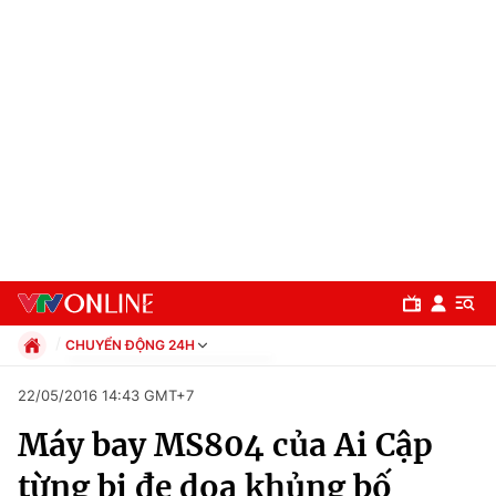
CHUYỂN ĐỘNG 24H
Chính trị
22/05/2016 14:43 GMT+7
Xã hội
Máy bay MS804 của Ai Cập
Pháp luật
Chuyên mục
Kinh tế
từng bị đe dọa khủng bố
Thể thao