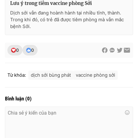
Lưu ý trong tiêm vaccine phòng Sởi
Photo
Infographic
Dịch sởi vẫn đang hoành hành tại nhiều tỉnh, thành.
Trong khi đó, có trẻ đã được tiêm phòng mà vẫn mắc
bệnh Sởi.
Video
Shorts video
VTV Money
VTV Thể thao
0
0
VTV Sức khoẻ
Bất động sản
Từ khóa:
dịch sởi bùng phát
vaccine phòng sởi
Thị trường 24h
Tấm lòng Việt
Bình luận
(
0
)
VTV4
Vươn mình bằng AI
VTV9
VTV8
Liên hệ tòa soạn
English