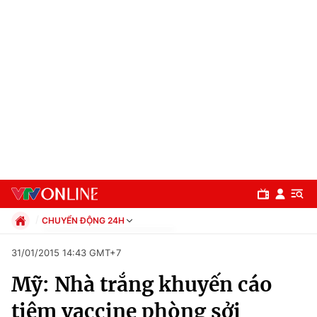
CHUYỂN ĐỘNG 24H
Chính trị
31/01/2015 14:43 GMT+7
Xã hội
Mỹ: Nhà trắng khuyến cáo
Pháp luật
Chuyên mục
Kinh tế
tiêm vaccine phòng sởi
Thể thao