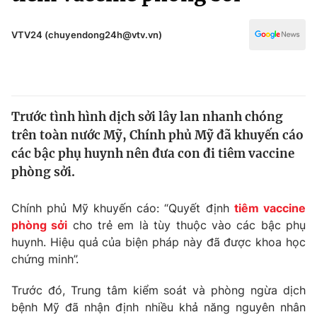
Chính trị
Truyền hình
Văn hóa - Giải trí
VTV24 (chuyendong24h@vtv.vn)
Xã hội
Y tế
Đời sống
Pháp luật
Công nghệ
Giáo dục
Trước tình hình dịch sởi lây lan nhanh chóng
Y tế
trên toàn nước Mỹ, Chính phủ Mỹ đã khuyến cáo
các bậc phụ huynh nên đưa con đi tiêm vaccine
Thế giới
phòng sởi.
Tin tức
Chính phủ Mỹ khuyến cáo: “Quyết định
tiêm vaccine
Kinh tế
phòng sởi
cho trẻ em là tùy thuộc vào các bậc phụ
Thế giới đó đây
Tài chính
huynh. Hiệu quả của biện pháp này đã được khoa học
Dữ liệu và đời sống
Câu chuyện quốc tế
chứng minh”.
Thị trường
Trước đó, Trung tâm kiểm soát và phòng ngừa dịch
Truyền hình
Góc doanh nghiệp
bệnh Mỹ đã nhận định nhiều khả năng nguyên nhân