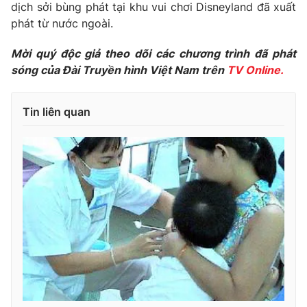
Phim VTV
dịch sởi bùng phát tại khu vui chơi Disneyland đã xuất
Giải trí
phát từ nước ngoài.
Hậu trường
Điện ảnh
Mời quý độc giả theo dõi các chương trình đã phát
Đời sống
Nhân vật
sóng của Đài Truyền hình Việt Nam trên
TV Online.
Âm nhạc
Du lịch
Khán giả
Giáo dục
Sao
Làm đẹp
Tin liên quan
Giải sao mai
Tuyển sinh
Công nghệ
Chất lượng cuộc sống
Học trực tuyến
Hitech Công nghệ tương lai
Giao lưu trực tuyến
Sản phẩm
Lịch phát sóng
Thị trường
Tư vấn
Chuyên mục khác
Emagazine
Podcast