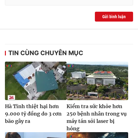
Gửi bình luận
THỜI BÁO VTV
TIN CÙNG CHUYÊN MỤC
Theo dõi báo trên
Cơ quan chủ quản:
Đài Truyền hình Việt Nam
Cơ quan báo chí:
Thời báo VTV
Giấy phép hoạt động báo in và báo điện tử số 483/GP-BTTTT
cấp ngày 29/12/2023
Hà Tĩnh thiệt hại hơn
Kiểm tra sức khỏe hơn
Tổng Biên tập:
Vũ Thanh Thủy
9.000 tỷ đồng do 3 cơn
250 bệnh nhân trong vụ
Phó Tổng Biên tập:
Nguyễn Thị Mỹ Hạnh, Phạm Quốc Thắng,
bão gây ra
máy tán sỏi laser bị
Nguyễn Trọng Ninh
hỏng
Tổng đài VTV:
024.38 355 931 - 024.38 355 932