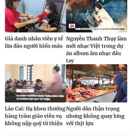
Ðiện thoại Thời báo VTV:
024.66 897 897
Email:
toasoan@vtv.vn
Liên hệ quảng cáo:
024-7300.7108
Giả danh nhân viên y tế
Nguyễn Thanh Thụy làm
lừa đảo người hiến máu
mới nhạc Việt trong dự
án album âm nhạc đầu
tay
® Cấm sao chép dưới mọi hình thức nếu không có sự chấp
Lào Cai: Hạ khen thưởng
Người dân thận trọng
thuận bằng văn bản. Ghi rõ nguồn VTV.vn khi phát hành lại
hàng trăm giáo viên vụ
nhưng không quay lưng
thông tin từ website này.
không nộp quỹ từ thiện
với thịt lợn