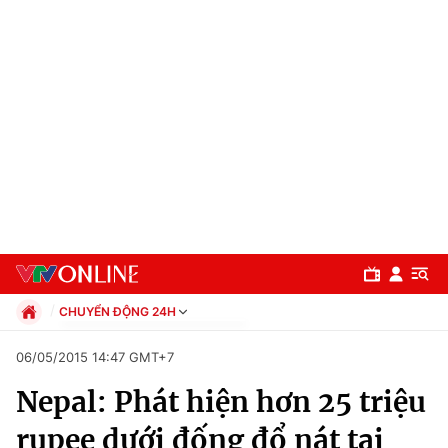
CHUYỂN ĐỘNG 24H
Chính trị
06/05/2015 14:47 GMT+7
Xã hội
Nepal: Phát hiện hơn 25 triệu
Pháp luật
Chuyên mục
Kinh tế
rupee dưới đống đổ nát tại
Thể thao