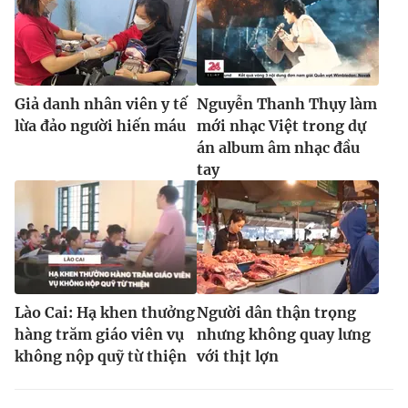
Ðiện thoại Thời báo VTV:
024.66 897 897
Email:
toasoan@vtv.vn
Liên hệ quảng cáo:
024-7300.7108
Giả danh nhân viên y tế
Nguyễn Thanh Thụy làm
lừa đảo người hiến máu
mới nhạc Việt trong dự
án album âm nhạc đầu
tay
Lào Cai: Hạ khen thưởng
Người dân thận trọng
® Cấm sao chép dưới mọi hình thức nếu không có sự chấp
hàng trăm giáo viên vụ
nhưng không quay lưng
thuận bằng văn bản. Ghi rõ nguồn VTV.vn khi phát hành lại
thông tin từ website này.
không nộp quỹ từ thiện
với thịt lợn