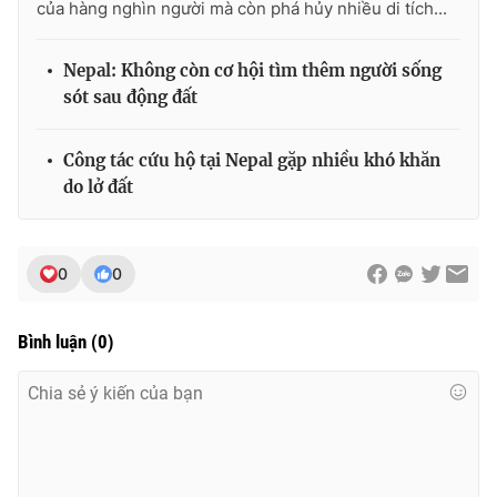
của hàng nghìn người mà còn phá hủy nhiều di tích...
Photo
Infographic
Nepal: Không còn cơ hội tìm thêm người sống
sót sau động đất
Video
Shorts video
Công tác cứu hộ tại Nepal gặp nhiều khó khăn
VTV Money
VTV Thể thao
do lở đất
VTV Sức khoẻ
Bất động sản
0
0
Thị trường 24h
Tấm lòng Việt
Bình luận
(
0
)
VTV4
Vươn mình bằng AI
VTV9
VTV8
Liên hệ tòa soạn
English