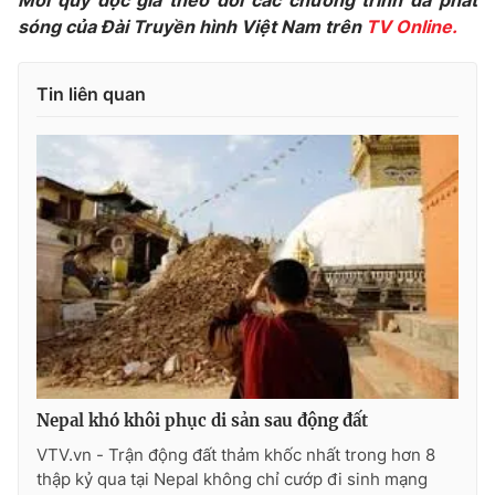
Mời quý độc giả theo dõi các chương trình đã phát
Phim VTV
Giải trí
sóng của Đài Truyền hình Việt Nam trên
TV Online.
Hậu trường
Điện ảnh
Đời sống
Nhân vật
Tin liên quan
Âm nhạc
Du lịch
Khán giả
Giáo dục
Sao
Làm đẹp
Giải sao mai
Tuyển sinh
Công nghệ
Chất lượng cuộc sống
Học trực tuyến
Hitech Công nghệ tương lai
Giao lưu trực tuyến
Sản phẩm
Lịch phát sóng
Thị trường
Tư vấn
Nepal khó khôi phục di sản sau động đất
Chuyên mục khác
VTV.vn - Trận động đất thảm khốc nhất trong hơn 8
Emagazine
Podcast
thập kỷ qua tại Nepal không chỉ cướp đi sinh mạng