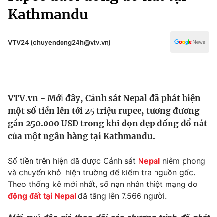
Chính trị
Kathmandu
Truyền hình
Văn hóa - Giải trí
Xã hội
Y tế
VTV24 (chuyendong24h@vtv.vn)
Đời sống
Pháp luật
Công nghệ
Giáo dục
Y tế
VTV.vn - Mới đây, Cảnh sát Nepal đã phát hiện
một số tiền lên tới 25 triệu rupee, tương đương
Thế giới
gần 250.000 USD trong khi dọn dẹp đống đổ nát
Tin tức
của một ngân hàng tại Kathmandu.
Kinh tế
Thế giới đó đây
Số tiền trên hiện đã được Cảnh sát
Nepal
niêm phong
Tài chính
Dữ liệu và đời sống
và chuyển khỏi hiện trường để kiểm tra nguồn gốc.
Câu chuyện quốc tế
Thị trường
Theo thống kê mới nhất, số nạn nhân thiệt mạng do
động đất tại Nepal
đã tăng lên 7.566 người.
Truyền hình
Góc doanh nghiệp