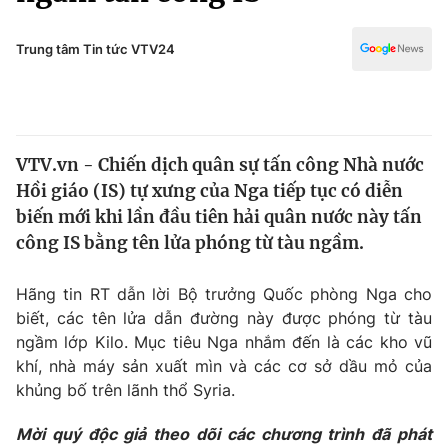
Chính trị
Truyền hình
Văn hóa - Giải trí
Trung tâm Tin tức VTV24
Xã hội
Y tế
Đời sống
Pháp luật
Công nghệ
Giáo dục
VTV.vn - Chiến dịch quân sự tấn công Nhà nước
Y tế
Hồi giáo (IS) tự xưng của Nga tiếp tục có diễn
biến mới khi lần đầu tiên hải quân nước này tấn
Thế giới
công IS bằng tên lửa phóng từ tàu ngầm.
Tin tức
Hãng tin RT dẫn lời Bộ trưởng Quốc phòng Nga cho
Kinh tế
biết, các tên lửa dẫn đường này được phóng từ tàu
Thế giới đó đây
Tài chính
ngầm lớp Kilo. Mục tiêu Nga nhắm đến là các kho vũ
Dữ liệu và đời sống
Câu chuyện quốc tế
khí, nhà máy sản xuất mìn và các cơ sở dầu mỏ của
Thị trường
khủng bố trên lãnh thổ Syria.
Truyền hình
Góc doanh nghiệp
Mời quý độc giả theo dõi các chương trình đã phát