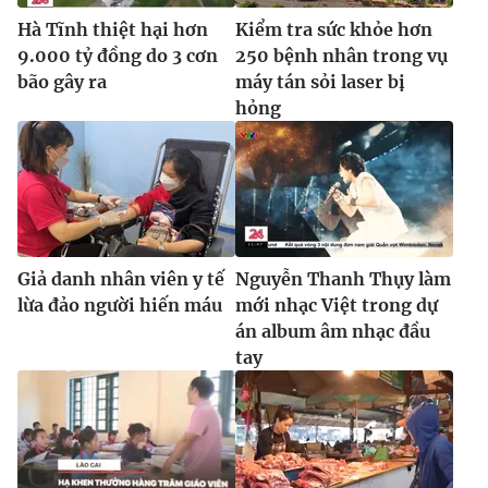
Ðiện thoại Thời báo VTV:
024.66 897 897
Hà Tĩnh thiệt hại hơn
Kiểm tra sức khỏe hơn
Email:
toasoan@vtv.vn
9.000 tỷ đồng do 3 cơn
250 bệnh nhân trong vụ
Liên hệ quảng cáo:
024-7300.7108
bão gây ra
máy tán sỏi laser bị
hỏng
Giả danh nhân viên y tế
Nguyễn Thanh Thụy làm
lừa đảo người hiến máu
mới nhạc Việt trong dự
án album âm nhạc đầu
tay
® Cấm sao chép dưới mọi hình thức nếu không có sự chấp
thuận bằng văn bản. Ghi rõ nguồn VTV.vn khi phát hành lại
thông tin từ website này.