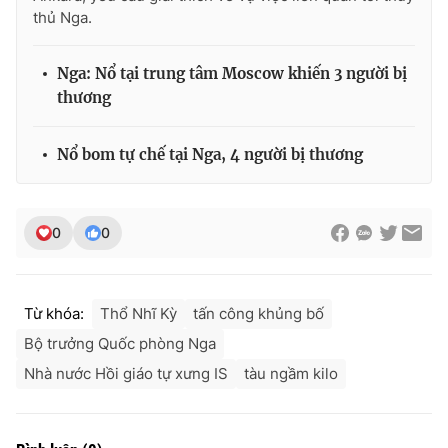
thủ Nga.
Photo
Infographic
Nga: Nổ tại trung tâm Moscow khiến 3 người bị
Video
Shorts video
thương
VTV Money
VTV Thể thao
Nổ bom tự chế tại Nga, 4 người bị thương
VTV Sức khoẻ
Bất động sản
0
0
Thị trường 24h
Tấm lòng Việt
Từ khóa:
Thổ Nhĩ Kỳ
tấn công khủng bố
VTV4
Vươn mình bằng AI
Bộ trưởng Quốc phòng Nga
Nhà nước Hồi giáo tự xưng IS
tàu ngầm kilo
VTV9
VTV8
Liên hệ tòa soạn
English