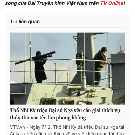
Phim VTV
sóng của Đài Truyền hình Việt Nam trên
TV Online
!
Giải trí
Hậu trường
Điện ảnh
Tin liên quan
Đời sống
Nhân vật
Âm nhạc
Du lịch
Khán giả
Giáo dục
Sao
Làm đẹp
Giải sao mai
Tuyển sinh
Công nghệ
Chất lượng cuộc sống
Học trực tuyến
Hitech Công nghệ tương lai
Giao lưu trực tuyến
Sản phẩm
Lịch phát sóng
Thị trường
Tư vấn
Thổ Nhĩ Kỳ triệu Đại sứ Nga yêu cầu giải thích vụ
Chuyên mục khác
thủy thủ vác tên lửa phòng không
VTV.vn - Ngày 7/12, Thổ Nhĩ Kỳ đã triệu Đại sứ Nga tại
Emagazine
Podcast
Ankara, yêu cầu giải thích về vụ việc liên quan tới thủy