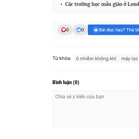
Các trường học mẫu giáo ở Lond
0
0
Bài đọc hay? Thả t
Từ khóa:
ô nhiễm không khí
máy lọc
Bình luận
(
0
)