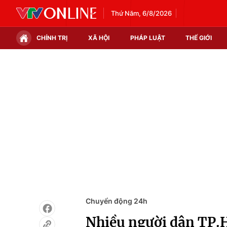
Thứ Năm, 6/8/2026
CHÍNH TRỊ
XÃ HỘI
PHÁP LUẬT
THẾ GIỚI
Chính trị
Xã hội
Thế giới
Kinh tế
Tin tức
Tài chính
Thế giới đó đây
Thị trường
Câu chuyện quốc tế
Góc doanh nghiệp
Dữ liệu và đời sống
Chuyển động 24h
Nhiều người dân TP.