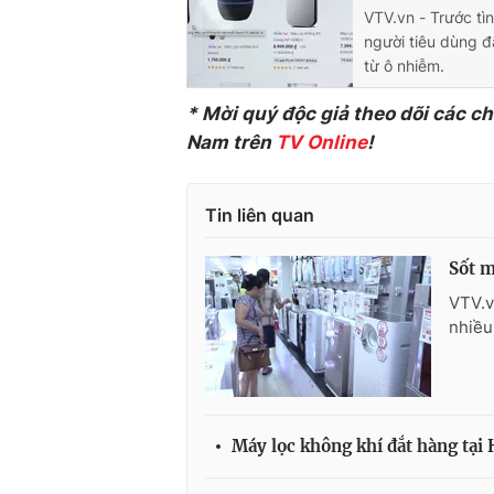
VTV.vn - Trước tìn
người tiêu dùng đ
từ ô nhiễm.
* Mời quý độc giả theo dõi các c
Nam trên
TV Online
!
Tin liên quan
Sốt m
VTV.v
nhiều
Máy lọc không khí đắt hàng tại