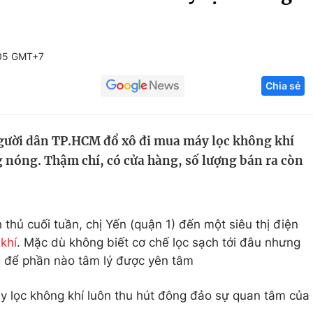
Góc ảnh
:05 GMT+7
Giáo dục
Công nghệ
Chia sẻ
Tuyển sinh
Hitech Công ng
Học trực tuyến
Sản phẩm
người dân TP.HCM đổ xô đi mua máy lọc không khí
g
Thị trường
g nóng. Thậm chí, có cửa hàng, số lượng bán ra còn
Tư vấn
 thủ cuối tuần, chị Yến (quận 1) đến một siêu thị điện
khí
. Mặc dù không biết cơ chế lọc sạch tới đâu nhưng
g để phần nào tâm lý được yên tâm
y lọc không khí luôn thu hút đông đảo sự quan tâm của