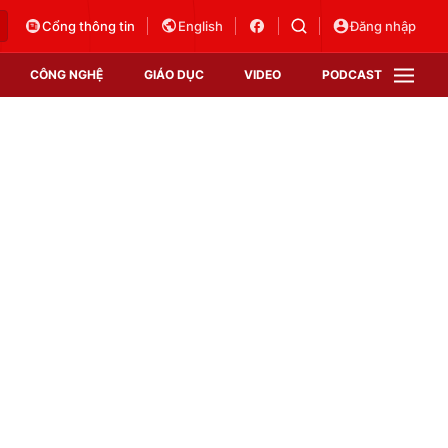
Cổng thông tin
English
Đăng nhập
CÔNG NGHỆ
GIÁO DỤC
VIDEO
PODCAST
VTV Money
VTV Thể thao
VTV Sức khoẻ
Bất động sản
Thị trường 24h
Tấm lòng Việt
Vươn mình bằng AI
VTV4
VTV8
VTV9
Lịch phát sóng
Giao lưu trực tuyến
Sự kiện