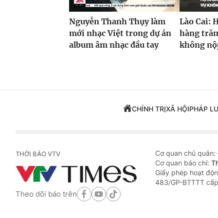
Nguyễn Thanh Thụy làm
Lào Cai: 
mới nhạc Việt trong dự án
hàng trăm
album âm nhạc đầu tay
không nộp
CHÍNH TRỊ
XÃ HỘI
PHÁP L
Cơ quan chủ quản:
THỜI BÁO VTV
Cơ quan báo chí:
T
Giấy phép hoạt độn
483/GP-BTTTT cấp
Theo dõi báo trên