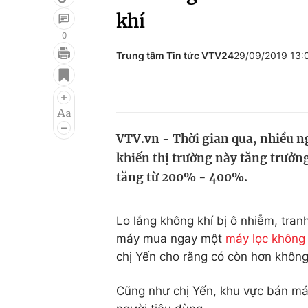
khí
0
Trung tâm Tin tức VTV24
29/09/2019 13
Giải trí
Đời sống
Điện ảnh
Du lịch
Âm nhạc
Làm đẹp
VTV.vn - Thời gian qua, nhiều 
Sao
Chất lượng cuộc sốn
khiến thị trường này tăng trưởn
tăng từ 200% - 400%.
Lo lắng không khí bị ô nhiễm, tranh
máy mua ngay một
máy lọc không 
chị Yến cho rằng có còn hơn khôn
Cũng như chị Yến, khu vực bán má