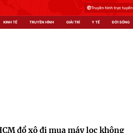
Truyền hình trực tuyến
KINH TẾ
TRUYỀN HÌNH
GIẢI TRÍ
Y TẾ
ĐỜI SỐNG
Pháp luật
Y tế
Truyền hình
Multimedia
Phim VTV
Video
Hậu trường
Shorts video
Nhân vật
Podcast
Khán giả
EMagazine
Giải sao mai
Photo
HCM đổ xô đi mua máy lọc không
Infographic