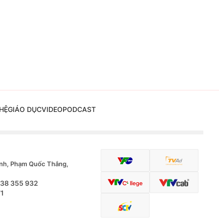
HỆ
GIÁO DỤC
VIDEO
PODCAST
nh, Phạm Quốc Thắng,
.38 355 932
71