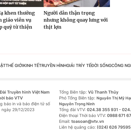
Hạ khen thưởng
Người dân thận trọng
 giáo viên vụ
nhưng không quay lưng với
 quỹ từ thiện
thịt lợn
UẬT
THẾ GIỚI
KINH TẾ
TRUYỀN HÌNH
GIẢI TRÍ
Y TẾ
ĐỜI SỐNG
CÔNG NG
Đài Truyền hình Việt Nam
Tổng Biên tập:
Vũ Thanh Thủy
hời báo VTV
Phó Tổng Biên tập:
Nguyễn Thị Mỹ Hạ
g báo in và báo điện tử số
Nguyễn Trọng Ninh
 ngày 29/12/2023
Tổng đài VTV:
024.38 355 931 - 024
Ðiện thoại Thời báo VTV:
0988 671 6
Email:
toasoan@vtv.vn
Liên hệ quảng cáo:
(024) 626 79595