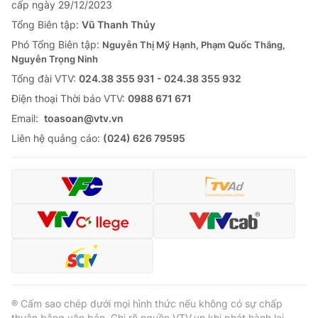
cấp ngày 29/12/2023
Tổng Biên tập:
Vũ Thanh Thủy
Phó Tổng Biên tập:
Nguyễn Thị Mỹ Hạnh, Phạm Quốc Thắng,
Nguyễn Trọng Ninh
Tổng đài VTV:
024.38 355 931 - 024.38 355 932
Ðiện thoại Thời báo VTV:
0988 671 671
Email:
toasoan@vtv.vn
Liên hệ quảng cáo:
(024) 626 79595
® Cấm sao chép dưới mọi hình thức nếu không có sự chấp
thuận bằng văn bản. Ghi rõ nguồn VTV.vn khi phát hành lại