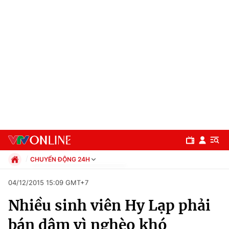
CHUYỂN ĐỘNG 24H
Chính trị
04/12/2015 15:09 GMT+7
Xã hội
Nhiều sinh viên Hy Lạp phải
Pháp luật
Chuyên mục
Kinh tế
bán dâm vì nghèo khó
Thể thao