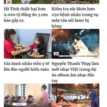
Ðiện thoại Thời báo VTV:
024.66 897 897
Hà Tĩnh thiệt hại hơn
Kiểm tra sức khỏe hơn
Email:
toasoan@vtv.vn
9.000 tỷ đồng do 3 cơn
250 bệnh nhân trong vụ
Liên hệ quảng cáo:
024-7300.7108
bão gây ra
máy tán sỏi laser bị
hỏng
Giả danh nhân viên y tế
Nguyễn Thanh Thụy làm
lừa đảo người hiến máu
mới nhạc Việt trong dự
án album âm nhạc đầu
tay
® Cấm sao chép dưới mọi hình thức nếu không có sự chấp
thuận bằng văn bản. Ghi rõ nguồn VTV.vn khi phát hành lại
thông tin từ website này.