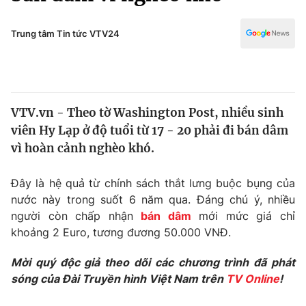
Chính trị
Truyền hình
Văn hóa - Giải trí
Trung tâm Tin tức VTV24
Xã hội
Y tế
Đời sống
Pháp luật
Công nghệ
Giáo dục
VTV.vn - Theo tờ Washington Post, nhiều sinh
Y tế
viên Hy Lạp ở độ tuổi từ 17 - 20 phải đi bán dâm
vì hoàn cảnh nghèo khó.
Thế giới
Đây là hệ quả từ chính sách thắt lưng buộc bụng của
Tin tức
nước này trong suốt 6 năm qua. Đáng chú ý, nhiều
Kinh tế
người còn chấp nhận
bán dâm
mới mức giá chỉ
Thế giới đó đây
Tài chính
khoảng 2 Euro, tương đương 50.000 VNĐ.
Dữ liệu và đời sống
Câu chuyện quốc tế
Thị trường
Mời quý độc giả theo dõi các chương trình đã phát
sóng của Đài Truyền hình Việt Nam trên
TV Online
!
Truyền hình
Góc doanh nghiệp