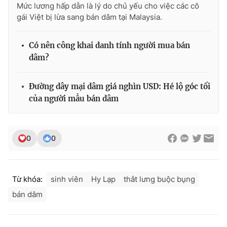
Mức lương hấp dẫn là lý do chủ yếu cho việc các cô
Photo
Infographic
gái Việt bị lừa sang bán dâm tại Malaysia.
Có nên công khai danh tính người mua bán
Video
Shorts video
dâm?
VTV Money
VTV Thể thao
Đường dây mại dâm giá nghìn USD: Hé lộ góc tối
của người mẫu bán dâm
VTV Sức khoẻ
Bất động sản
Thị trường 24h
Tấm lòng Việt
0
0
VTV4
Vươn mình bằng AI
Từ khóa:
sinh viên
Hy Lạp
thắt lưng buộc bụng
VTV9
VTV8
bán dâm
Liên hệ tòa soạn
English