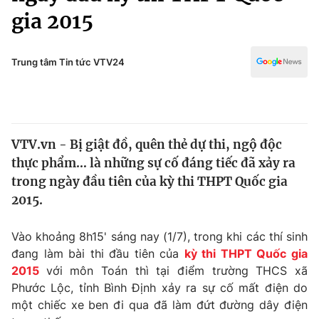
Chính trị
gia 2015
Truyền hình
Văn hóa - Giải trí
Xã hội
Y tế
Trung tâm Tin tức VTV24
Đời sống
Pháp luật
Công nghệ
Giáo dục
Y tế
VTV.vn - Bị giật đồ, quên thẻ dự thi, ngộ độc
thực phẩm… là những sự cố đáng tiếc đã xảy ra
Thế giới
trong ngày đầu tiên của kỳ thi THPT Quốc gia
Tin tức
2015.
Kinh tế
Thế giới đó đây
Vào khoảng 8h15' sáng nay (1/7), trong khi các thí sinh
Tài chính
Dữ liệu và đời sống
đang làm bài thi đầu tiên của
kỳ thi THPT Quốc gia
Câu chuyện quốc tế
Thị trường
2015
với môn Toán thì tại điểm trường THCS xã
Phước Lộc, tỉnh Bình Định xảy ra sự cố mất điện do
Truyền hình
Góc doanh nghiệp
một chiếc xe ben đi qua đã làm đứt đường dây điện