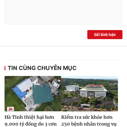
Ðiện thoại Thời báo VTV:
024.66 897 897
Email:
toasoan@vtv.vn
Liên hệ quảng cáo:
024-7300.7108
Gửi bình luận
TIN CÙNG CHUYÊN MỤC
® Cấm sao chép dưới mọi hình thức nếu không có sự chấp
thuận bằng văn bản. Ghi rõ nguồn VTV.vn khi phát hành lại
thông tin từ website này.
Hà Tĩnh thiệt hại hơn
Kiểm tra sức khỏe hơn
9.000 tỷ đồng do 3 cơn
250 bệnh nhân trong vụ