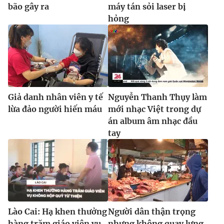
bão gây ra
máy tán sỏi laser bị
hỏng
Giả danh nhân viên y tế
Nguyễn Thanh Thụy làm
lừa đảo người hiến máu
mới nhạc Việt trong dự
án album âm nhạc đầu
tay
Lào Cai: Hạ khen thưởng
Người dân thận trọng
hàng trăm giáo viên vụ
nhưng không quay lưng