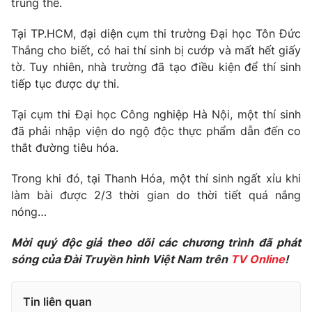
trung thế.
Phim VTV
Giải trí
Hậu trường
Tại TP.HCM, đại diện cụm thi trường Đại học Tôn Đức
Điện ảnh
Thắng cho biết, có hai thí sinh bị cướp và mất hết giấy
Đời sống
Nhân vật
tờ. Tuy nhiên, nhà trường đã tạo điều kiện để thí sinh
Âm nhạc
tiếp tục được dự thi.
Du lịch
Khán giả
Giáo dục
Sao
Làm đẹp
Tại cụm thi Đại học Công nghiệp Hà Nội, một thí sinh
Giải sao mai
Tuyển sinh
đã phải nhập viện do ngộ độc thực phẩm dẫn đến co
Công nghệ
Chất lượng cuộc sống
thắt đường tiêu hóa.
Học trực tuyến
Hitech Công nghệ tương lai
Giao lưu trực tuyến
Trong khi đó, tại Thanh Hóa, một thí sinh ngất xỉu khi
Sản phẩm
làm bài được 2/3 thời gian do thời tiết quá nắng
nóng…
Lịch phát sóng
Thị trường
Mời quý độc giả theo dõi các chương trình đã phát
Tư vấn
sóng của Đài Truyền hình Việt Nam trên
TV Online
!
Chuyên mục khác
Emagazine
Podcast
Tin liên quan