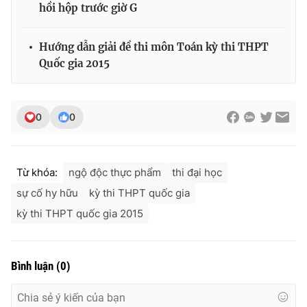
hồi hộp trước giờ G
Hướng dẫn giải đề thi môn Toán kỳ thi THPT
Quốc gia 2015
THỜI BÁO VTV
0
0
Theo dõi báo trên
Từ khóa:
ngộ độc thực phẩm
thi đại học
Cơ quan chủ quản:
Đài Truyền hình Việt Nam
Cơ quan báo chí:
Thời báo VTV
sự cố hy hữu
kỳ thi THPT quốc gia
Giấy phép hoạt động báo in và báo điện tử số 483/GP-BTTTT
kỳ thi THPT quốc gia 2015
cấp ngày 29/12/2023
Tổng Biên tập:
Vũ Thanh Thủy
Phó Tổng Biên tập:
Nguyễn Thị Mỹ Hạnh, Phạm Quốc Thắng,
Bình luận
(
0
)
Nguyễn Trọng Ninh
Tổng đài VTV:
024.38 355 931 - 024.38 355 932