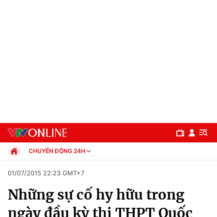
CHUYỂN ĐỘNG 24H
Chính trị
01/07/2015 22:23 GMT+7
Xã hội
Những sự cố hy hữu trong
Pháp luật
Chuyên mục
Kinh tế
ngày đầu kỳ thi THPT Quốc
Thể thao