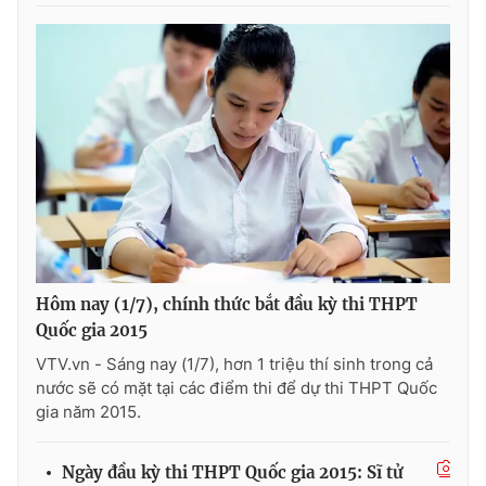
Photo
Infographic
Video
Shorts video
VTV Money
VTV Thể thao
VTV Sức khoẻ
Bất động sản
Thị trường 24h
Tấm lòng Việt
Hôm nay (1/7), chính thức bắt đầu kỳ thi THPT
Quốc gia 2015
VTV4
Vươn mình bằng AI
VTV.vn - Sáng nay (1/7), hơn 1 triệu thí sinh trong cả
nước sẽ có mặt tại các điểm thi để dự thi THPT Quốc
gia năm 2015.
VTV9
VTV8
Ngày đầu kỳ thi THPT Quốc gia 2015: Sĩ tử
Liên hệ tòa soạn
English