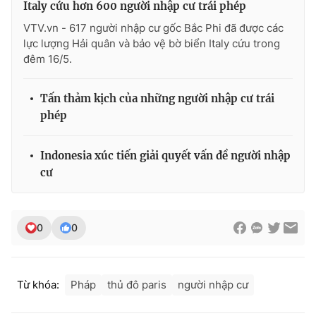
Italy cứu hơn 600 người nhập cư trái phép
Photo
Infographic
VTV.vn - 617 người nhập cư gốc Bắc Phi đã được các
lực lượng Hải quân và bảo vệ bờ biển Italy cứu trong
đêm 16/5.
Video
Shorts video
Tấn thảm kịch của những người nhập cư trái
VTV Money
VTV Thể thao
phép
VTV Sức khoẻ
Bất động sản
Indonesia xúc tiến giải quyết vấn đề người nhập
cư
Thị trường 24h
Tấm lòng Việt
VTV4
Vươn mình bằng AI
0
0
VTV9
VTV8
Từ khóa:
Pháp
thủ đô paris
người nhập cư
Liên hệ tòa soạn
English