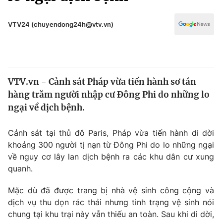
Chính trị
Truyền hình
Văn hóa - Giải trí
VTV24 (chuyendong24h@vtv.vn)
Xã hội
Y tế
Đời sống
Pháp luật
Công nghệ
Giáo dục
VTV.vn - Cảnh sát Pháp vừa tiến hành sơ tán
Y tế
hàng trăm người nhập cư Đông Phi do những lo
ngại về dịch bệnh.
Thế giới
Cảnh sát tại thủ đô Paris, Pháp vừa tiến hành di dời
Tin tức
khoảng 300 người tị nạn từ Đông Phi do lo những ngại
Kinh tế
về nguy cơ lây lan dịch bệnh ra các khu dân cư xung
Thế giới đó đây
Tài chính
quanh.
Dữ liệu và đời sống
Câu chuyện quốc tế
Thị trường
Mặc dù đã được trang bị nhà vệ sinh công cộng và
dịch vụ thu dọn rác thải nhưng tình trạng vệ sinh nói
Truyền hình
Góc doanh nghiệp
chung tại khu trại này vẫn thiếu an toàn. Sau khi di dời,