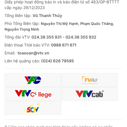
Giấy phép hoạt động báo in và báo điện tử số 483/GP-BTTTT
cấp ngày 29/12/2023
Tổng Biên tập:
Vũ Thanh Thủy
Phó Tổng Biên tập:
Nguyễn Thị Mỹ Hạnh, Phạm Quốc Thắng,
Nguyễn Trọng Ninh
Tổng đài VTV:
024.38 355 931 - 024.38 355 932
Ðiện thoại Thời báo VTV:
0988 671 671
Email:
toasoan@vtv.vn
Liên hệ quảng cáo:
(024) 626 79595
® Cấm sao chép dưới mọi hình thức nếu không có sự chấp