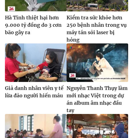
Ðiện thoại Thời báo VTV:
024.66 897 897
Email:
toasoan@vtv.vn
Hà Tĩnh thiệt hại hơn
Kiểm tra sức khỏe hơn
Liên hệ quảng cáo:
024-7300.7108
9.000 tỷ đồng do 3 cơn
250 bệnh nhân trong vụ
bão gây ra
máy tán sỏi laser bị
hỏng
Giả danh nhân viên y tế
Nguyễn Thanh Thụy làm
lừa đảo người hiến máu
mới nhạc Việt trong dự
án album âm nhạc đầu
® Cấm sao chép dưới mọi hình thức nếu không có sự chấp
tay
thuận bằng văn bản. Ghi rõ nguồn VTV.vn khi phát hành lại
thông tin từ website này.