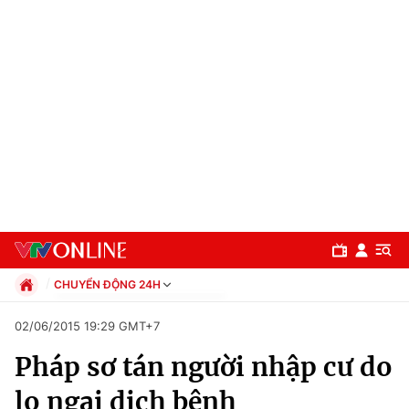
CHUYỂN ĐỘNG 24H
Chính trị
02/06/2015 19:29 GMT+7
Xã hội
Pháp sơ tán người nhập cư do
Pháp luật
Chuyên mục
Kinh tế
lo ngại dịch bệnh
Thể thao