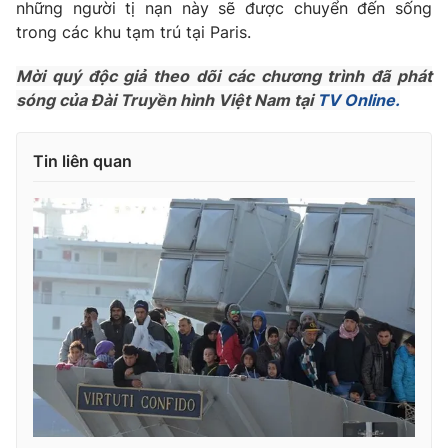
Phim VTV
những người tị nạn này sẽ được chuyển đến sống
Giải trí
trong các khu tạm trú tại Paris.
Hậu trường
Điện ảnh
Mời quý độc giả theo dõi các chương trình đã phát
Đời sống
Nhân vật
sóng của Đài Truyền hình Việt Nam tại
TV Online.
Âm nhạc
Du lịch
Khán giả
Giáo dục
Sao
Làm đẹp
Tin liên quan
Giải sao mai
Tuyển sinh
Công nghệ
Chất lượng cuộc sống
Học trực tuyến
Hitech Công nghệ tương lai
Giao lưu trực tuyến
Sản phẩm
Lịch phát sóng
Thị trường
Tư vấn
Chuyên mục khác
Emagazine
Podcast