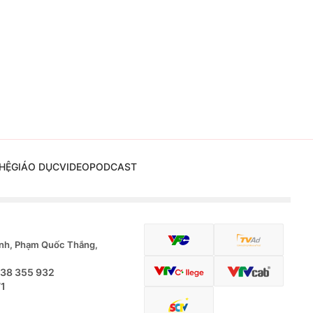
HỆ
GIÁO DỤC
VIDEO
PODCAST
nh, Phạm Quốc Thắng,
.38 355 932
71