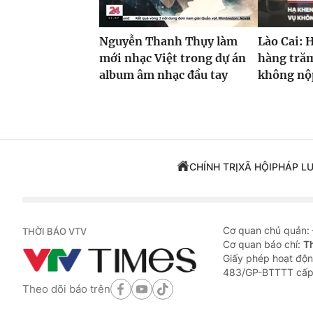
Nguyễn Thanh Thụy làm
Lào Cai: 
mới nhạc Việt trong dự án
hàng trăm
album âm nhạc đầu tay
không nộp
CHÍNH TRỊ
XÃ HỘI
PHÁP L
Cơ quan chủ quản:
THỜI BÁO VTV
Cơ quan báo chí:
T
Giấy phép hoạt độn
483/GP-BTTTT cấp
Theo dõi báo trên