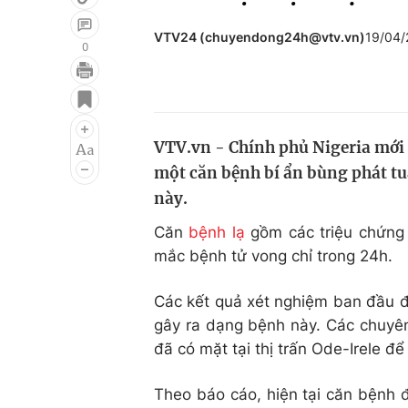
VTV24 (chuyendong24h@vtv.vn)
19/04/
0
Giải trí
Đời sống
Điện ảnh
Du lịch
VTV.vn - Chính phủ Nigeria mới 
Âm nhạc
Làm đẹp
một căn bệnh bí ẩn bùng phát tu
Sao
Chất lượng cuộc sốn
này.
Căn
bệnh lạ
gồm các triệu chứng đ
mắc bệnh tử vong chỉ trong 24h.
Các kết quả xét nghiệm ban đầu đã
gây ra dạng bệnh này. Các chuyên
đã có mặt tại thị trấn Ode-Irele để 
Theo báo cáo, hiện tại căn bệnh đa