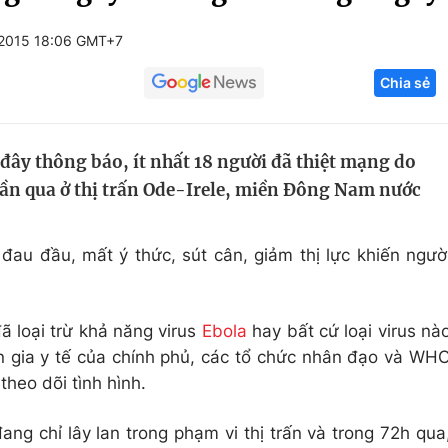
Góc ảnh
2015 18:06 GMT+7
Chia sẻ
Giáo dục
Công nghệ
Tuyển sinh
Hitech Công ng
đây thông báo, ít nhất 18 người đã thiệt mạng do
Học trực tuyến
Sản phẩm
ần qua ở thị trấn Ode-Irele, miền Đông Nam nước
g
Thị trường
Tư vấn
au đầu, mất ý thức, sút cân, giảm thị lực khiến ngườ
 loại trừ khả năng virus
Ebola
hay bất cứ loại virus nà
 gia y tế của chính phủ, các tổ chức nhân đạo và WH
theo dõi tình hình.
ng chỉ lây lan trong phạm vi thị trấn và trong 72h qua