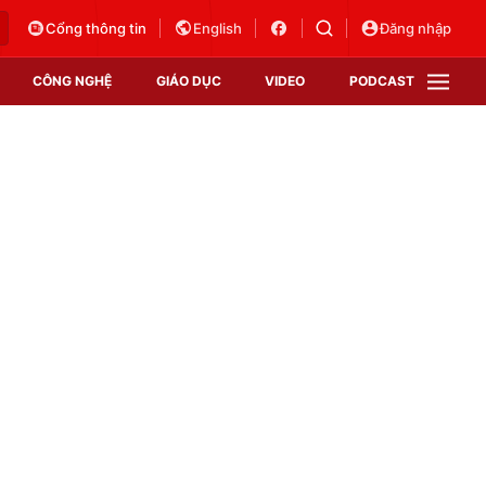
Cổng thông tin
English
Đăng nhập
CÔNG NGHỆ
GIÁO DỤC
VIDEO
PODCAST
VTV Money
VTV Thể thao
VTV Sức khoẻ
Bất động sản
Thị trường 24h
Tấm lòng Việt
Vươn mình bằng AI
VTV4
VTV8
VTV9
Lịch phát sóng
Giao lưu trực tuyến
Sự kiện