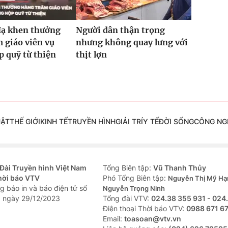
Hạ khen thưởng
Người dân thận trọng
 giáo viên vụ
nhưng không quay lưng với
 quỹ từ thiện
thịt lợn
UẬT
THẾ GIỚI
KINH TẾ
TRUYỀN HÌNH
GIẢI TRÍ
Y TẾ
ĐỜI SỐNG
CÔNG NG
Đài Truyền hình Việt Nam
Tổng Biên tập:
Vũ Thanh Thủy
hời báo VTV
Phó Tổng Biên tập:
Nguyễn Thị Mỹ Hạ
g báo in và báo điện tử số
Nguyễn Trọng Ninh
 ngày 29/12/2023
Tổng đài VTV:
024.38 355 931 - 024
Ðiện thoại Thời báo VTV:
0988 671 6
Email:
toasoan@vtv.vn