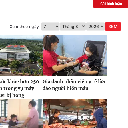
Gửi bình luận
Xem theo ngày
XEM
sức khỏe hơn 250
Giả danh nhân viên y tế lừa
n trong vụ máy
đảo người hiến máu
ser bị hỏng