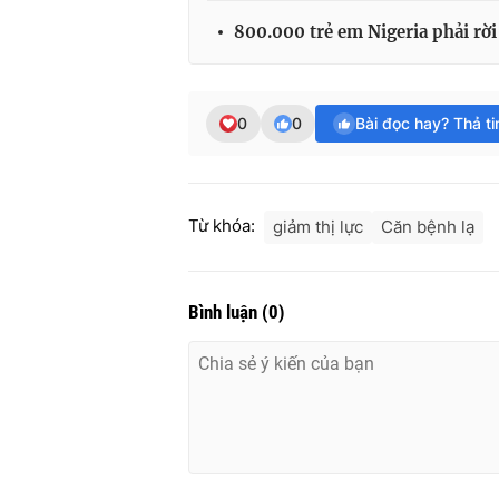
800.000 trẻ em Nigeria phải rờ
0
0
Bài đọc hay? Thả t
Từ khóa:
giảm thị lực
Căn bệnh lạ
Bình luận
(
0
)