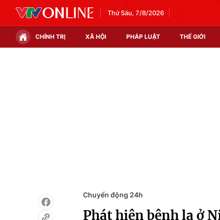
Thứ Sáu, 7/8/2026
CHÍNH TRỊ
XÃ HỘI
PHÁP LUẬT
THẾ GIỚI
Chính trị
Xã hội
Thế giới
Kinh tế
Tin tức
Tài chính
Thế giới đó đây
Thị trường
Câu chuyện quốc tế
Góc doanh nghiệp
Dữ liệu và đời sống
Chuyển động 24h
Phát hiện bệnh lạ ở N