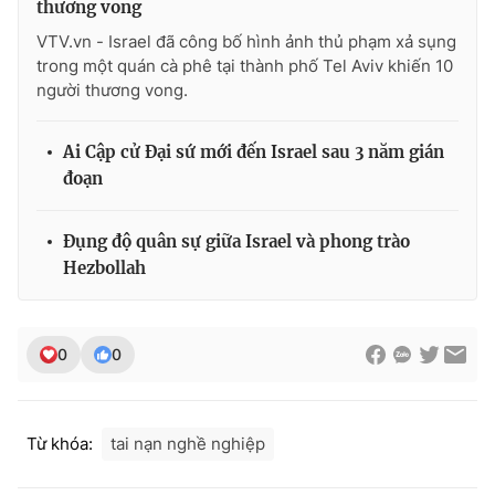
thương vong
Photo
Infographic
VTV.vn - Israel đã công bố hình ảnh thủ phạm xả sụng
trong một quán cà phê tại thành phố Tel Aviv khiến 10
người thương vong.
Video
Shorts video
Ai Cập cử Đại sứ mới đến Israel sau 3 năm gián
VTV Money
VTV Thể thao
đoạn
VTV Sức khoẻ
Bất động sản
Đụng độ quân sự giữa Israel và phong trào
Hezbollah
Thị trường 24h
Tấm lòng Việt
0
0
VTV4
Vươn mình bằng AI
VTV9
VTV8
Từ khóa:
tai nạn nghề nghiệp
Liên hệ tòa soạn
English