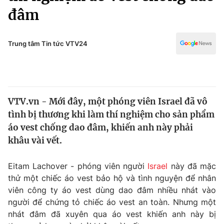
Chính trị
đâm
Truyền hình
Văn hóa - Giải trí
Xã hội
Y tế
Trung tâm Tin tức VTV24
Đời sống
Pháp luật
Công nghệ
Giáo dục
Y tế
VTV.vn - Mới đây, một phóng viên Israel đã vô
tình bị thương khi làm thí nghiệm cho sản phẩm
Thế giới
áo vest chống dao đâm, khiến anh này phải
Tin tức
khâu vài vết.
Kinh tế
Thế giới đó đây
Eitam Lachover - phóng viên người
Israel
này đã mặc
Tài chính
Dữ liệu và đời sống
thử một chiếc áo vest bảo hộ và tình nguyện để nhân
Câu chuyện quốc tế
Thị trường
viên công ty áo vest dùng dao đâm nhiều nhát vào
người để chứng tỏ chiếc áo vest an toàn. Nhưng một
Truyền hình
Góc doanh nghiệp
nhát đâm đã xuyên qua áo vest khiến anh này bị