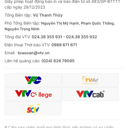
Giấy phép hoạt động báo in và báo điện tử số 483/GP-BTTTT
cấp ngày 29/12/2023
Tổng Biên tập:
Vũ Thanh Thủy
Phó Tổng Biên tập:
Nguyễn Thị Mỹ Hạnh, Phạm Quốc Thắng,
Nguyễn Trọng Ninh
Tổng đài VTV:
024.38 355 931 - 024.38 355 932
Ðiện thoại Thời báo VTV:
0988 671 671
Email:
toasoan@vtv.vn
Liên hệ quảng cáo:
(024) 626 79595
® Cấm sao chép dưới mọi hình thức nếu không có sự chấp