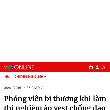
CHUYỂN ĐỘNG 24H
Chính trị
08/01/2016 14:35 GMT+7
Xã hội
Phóng viên bị thương khi làm
Pháp luật
Chuyên mục
Kinh tế
thí nghiệm áo vest chống dao
Thể thao