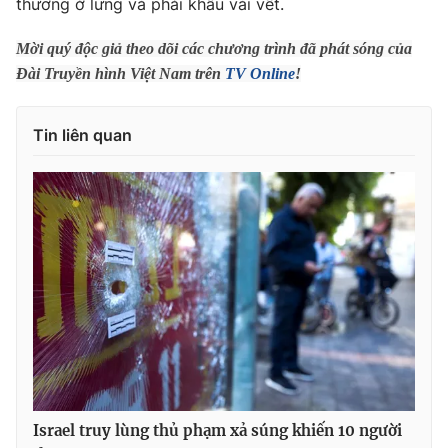
thương ở lưng và phải khâu vài vết.
Phim VTV
Giải trí
Hậu trường
Mời quý độc giả theo dõi các chương trình đã phát sóng của
Điện ảnh
Đài Truyền hình Việt Nam trên
TV Online
!
Đời sống
Nhân vật
Âm nhạc
Du lịch
Khán giả
Tin liên quan
Giáo dục
Sao
Làm đẹp
Giải sao mai
Tuyển sinh
Công nghệ
Chất lượng cuộc sống
Học trực tuyến
Hitech Công nghệ tương lai
Giao lưu trực tuyến
Sản phẩm
Lịch phát sóng
Thị trường
Tư vấn
Chuyên mục khác
Emagazine
Podcast
Israel truy lùng thủ phạm xả súng khiến 10 người