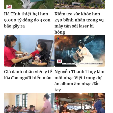
Ðiện thoại Thời báo VTV:
024.66 897 897
Email:
toasoan@vtv.vn
Hà Tĩnh thiệt hại hơn
Kiểm tra sức khỏe hơn
Liên hệ quảng cáo:
024-7300.7108
9.000 tỷ đồng do 3 cơn
250 bệnh nhân trong vụ
bão gây ra
máy tán sỏi laser bị
hỏng
Giả danh nhân viên y tế
Nguyễn Thanh Thụy làm
lừa đảo người hiến máu
mới nhạc Việt trong dự
án album âm nhạc đầu
® Cấm sao chép dưới mọi hình thức nếu không có sự chấp
tay
thuận bằng văn bản. Ghi rõ nguồn VTV.vn khi phát hành lại
thông tin từ website này.