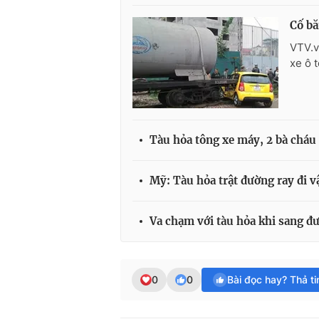
Cố bă
VTV.v
xe ô t
Tàu hỏa tông xe máy, 2 bà cháu
Mỹ: Tàu hỏa trật đường ray đi v
Va chạm với tàu hỏa khi sang đ
0
0
Bài đọc hay? Thả t