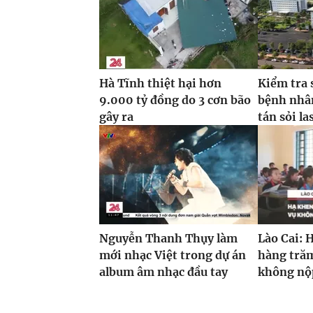
Hà Tĩnh thiệt hại hơn
Kiểm tra 
9.000 tỷ đồng do 3 cơn bão
bệnh nhâ
gây ra
tán sỏi la
Nguyễn Thanh Thụy làm
Lào Cai: 
mới nhạc Việt trong dự án
hàng trăm
album âm nhạc đầu tay
không nộp