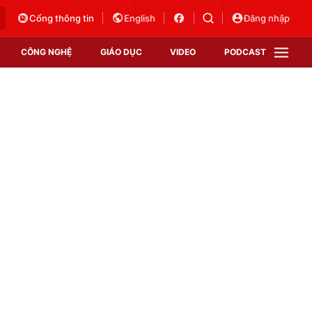
Cổng thông tin
English
Đăng nhập
CÔNG NGHỆ
GIÁO DỤC
VIDEO
PODCAST
VTV Money
VTV Thể thao
VTV Sức khoẻ
Bất động sản
Thị trường 24h
Tấm lòng Việt
Vươn mình bằng AI
VTV4
VTV8
VTV9
Lịch phát sóng
Giao lưu trực tuyến
Sự kiện