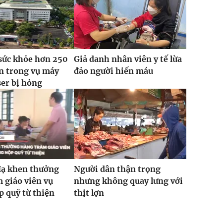
sức khỏe hơn 250
Giả danh nhân viên y tế lừa
n trong vụ máy
đảo người hiến máu
ser bị hỏng
Hạ khen thưởng
Người dân thận trọng
 giáo viên vụ
nhưng không quay lưng với
 quỹ từ thiện
thịt lợn