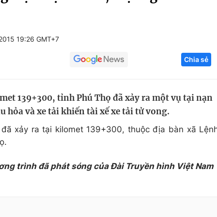
Góc ảnh
2015 19:26 GMT+7
Giáo dục
Công nghệ
Chia sẻ
Tuyển sinh
Hitech Công ng
Học trực tuyến
Sản phẩm
omet 139+300, tỉnh Phú Thọ đã xảy ra một vụ tại nạn
g
Thị trường
hỏa và xe tải khiến tài xế xe tải tử vong.
Tư vấn
i đã xảy ra tại kilomet 139+300, thuộc địa bàn xã Lện
ọ.
ơng trình đã phát sóng của Đài Truyền hình Việt Nam