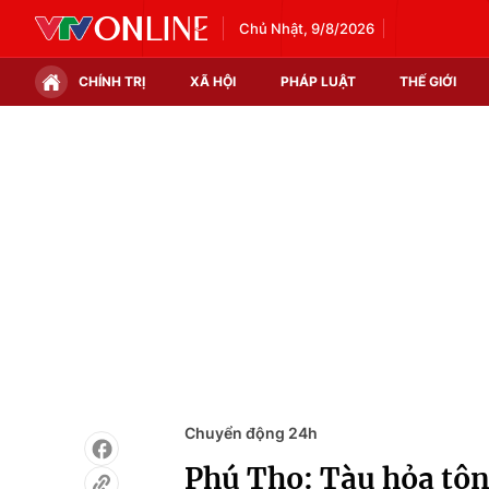
Chủ Nhật, 9/8/2026
CHÍNH TRỊ
XÃ HỘI
PHÁP LUẬT
THẾ GIỚI
Chính trị
Xã hội
Thế giới
Kinh tế
Tin tức
Tài chính
Thế giới đó đây
Thị trường
Câu chuyện quốc tế
Góc doanh nghiệp
Dữ liệu và đời sống
Chuyển động 24h
Phú Thọ: Tàu hỏa tông