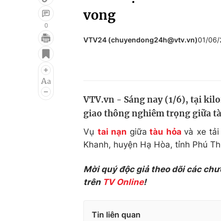
vong
0
VTV24 (chuyendong24h@vtv.vn)
01/06/
Giải trí
Đời sống
Điện ảnh
Du lịch
Âm nhạc
Làm đẹp
VTV.vn - Sáng nay (1/6), tại kil
Sao
Chất lượng cuộc sốn
giao thông nghiêm trọng giữa tàu 
Vụ
tai nạn
giữa
tàu hỏa
và xe tả
Khanh, huyện Hạ Hòa, tỉnh Phú Th
Mời quý độc giả theo dõi các chư
trên
TV Online
!
Tin liên quan