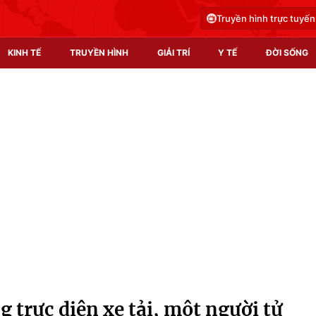
Truyền hình trực tuyến
KINH TẾ
TRUYỀN HÌNH
GIẢI TRÍ
Y TẾ
ĐỜI SỐNG
Pháp luật
Y tế
Truyền hình
Multimedia
Phim VTV
Video
Hậu trường
Shorts video
Nhân vật
Podcast
Khán giả
EMagazine
Giải sao mai
Photo
 trực diện xe tải, một người tử
Infographic