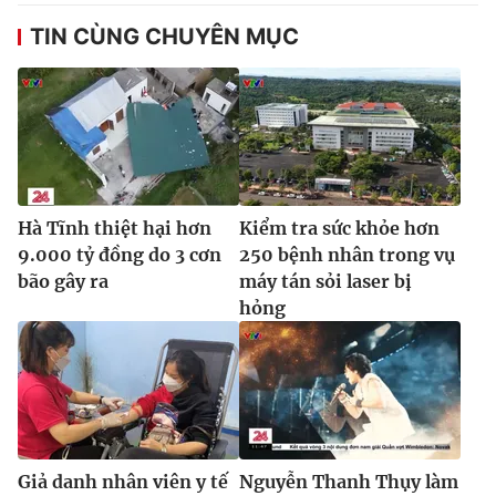
Ðiện thoại Thời báo VTV:
024.66 897 897
TIN CÙNG CHUYÊN MỤC
Email:
toasoan@vtv.vn
Liên hệ quảng cáo:
024-7300.7108
Hà Tĩnh thiệt hại hơn
Kiểm tra sức khỏe hơn
9.000 tỷ đồng do 3 cơn
250 bệnh nhân trong vụ
bão gây ra
máy tán sỏi laser bị
hỏng
® Cấm sao chép dưới mọi hình thức nếu không có sự chấp
thuận bằng văn bản. Ghi rõ nguồn VTV.vn khi phát hành lại
thông tin từ website này.
Giả danh nhân viên y tế
Nguyễn Thanh Thụy làm