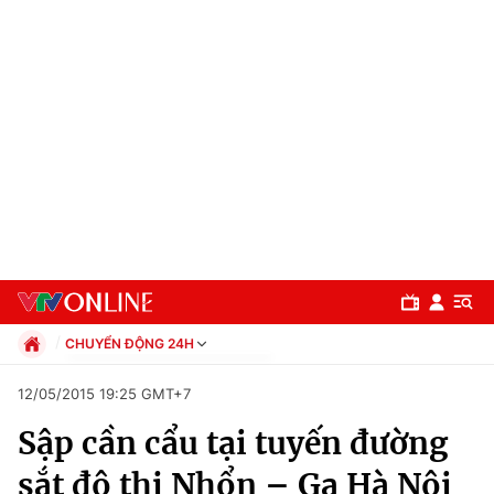
CHUYỂN ĐỘNG 24H
Chính trị
12/05/2015 19:25 GMT+7
Xã hội
Sập cần cẩu tại tuyến đường
Pháp luật
Chuyên mục
Kinh tế
sắt đô thị Nhổn – Ga Hà Nội
Thể thao