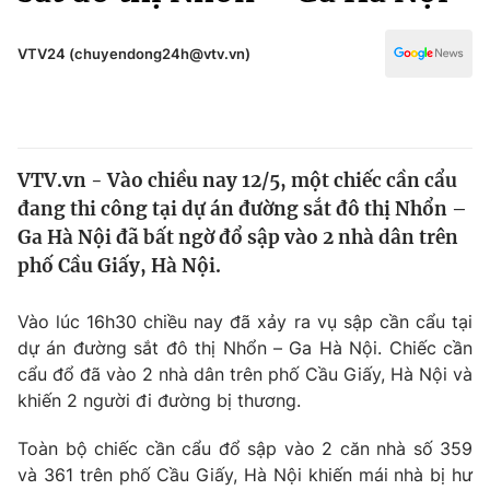
Chính trị
Truyền hình
Văn hóa - Giải trí
VTV24 (chuyendong24h@vtv.vn)
Xã hội
Y tế
Đời sống
Pháp luật
Công nghệ
Giáo dục
VTV.vn - Vào chiều nay 12/5, một chiếc cần cẩu
Y tế
đang thi công tại dự án đường sắt đô thị Nhổn –
Ga Hà Nội đã bất ngờ đổ sập vào 2 nhà dân trên
Thế giới
phố Cầu Giấy, Hà Nội.
Tin tức
Vào lúc 16h30 chiều nay đã xảy ra vụ sập cần cẩu tại
Kinh tế
dự án đường sắt đô thị Nhổn – Ga Hà Nội. Chiếc cần
Thế giới đó đây
Tài chính
cẩu đổ đã vào 2 nhà dân trên phố Cầu Giấy, Hà Nội và
Dữ liệu và đời sống
Câu chuyện quốc tế
khiến 2 người đi đường bị thương.
Thị trường
Toàn bộ chiếc cần cẩu đổ sập vào 2 căn nhà số 359
Truyền hình
Góc doanh nghiệp
và 361 trên phố Cầu Giấy, Hà Nội khiến mái nhà bị hư