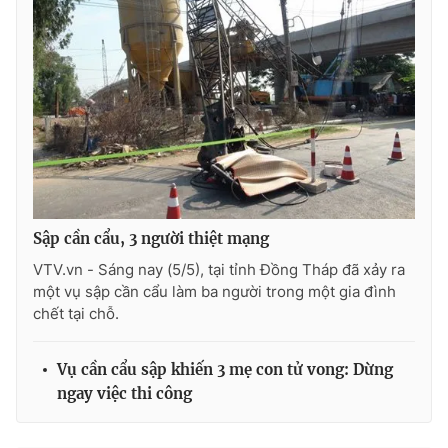
Photo
Infographic
Video
Shorts video
VTV Money
VTV Thể thao
VTV Sức khoẻ
Bất động sản
Sập cần cẩu, 3 người thiệt mạng
Thị trường 24h
Tấm lòng Việt
VTV.vn - Sáng nay (5/5), tại tỉnh Đồng Tháp đã xảy ra
một vụ sập cần cẩu làm ba người trong một gia đình
chết tại chỗ.
VTV4
Vươn mình bằng AI
Vụ cần cẩu sập khiến 3 mẹ con tử vong: Dừng
VTV9
VTV8
ngay việc thi công
Liên hệ tòa soạn
English