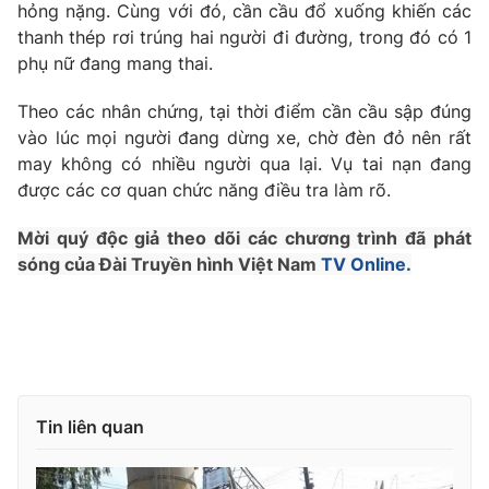
Phim VTV
hỏng nặng. Cùng với đó, cần cầu đổ xuống khiến các
Giải trí
thanh thép rơi trúng hai người đi đường, trong đó có 1
Hậu trường
phụ nữ đang mang thai.
Điện ảnh
Đời sống
Nhân vật
Theo các nhân chứng, tại thời điểm cần cầu sập đúng
Âm nhạc
Du lịch
Khán giả
vào lúc mọi người đang dừng xe, chờ đèn đỏ nên rất
Giáo dục
Sao
may không có nhiều người qua lại. Vụ tai nạn đang
Làm đẹp
Giải sao mai
được các cơ quan chức năng điều tra làm rõ.
Tuyển sinh
Công nghệ
Chất lượng cuộc sống
Mời quý độc giả theo dõi các chương trình đã phát
Học trực tuyến
Hitech Công nghệ tương lai
sóng của Đài Truyền hình Việt Nam
TV Online.
Giao lưu trực tuyến
Sản phẩm
Lịch phát sóng
Thị trường
Tư vấn
Chuyên mục khác
Tin liên quan
Emagazine
Podcast