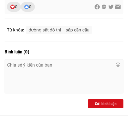
0
0
THỜI BÁO VTV
Từ khóa:
đường sắt đô thị
sập cần cẩu
Bình luận
(
0
)
Theo dõi báo trên
Cơ quan chủ quản:
Đài Truyền hình Việt Nam
Cơ quan báo chí:
Thời báo VTV
Giấy phép hoạt động báo in và báo điện tử số 483/GP-BTTTT
cấp ngày 29/12/2023
Tổng Biên tập:
Vũ Thanh Thủy
Gửi bình luận
Phó Tổng Biên tập:
Nguyễn Thị Mỹ Hạnh, Phạm Quốc Thắng,
Nguyễn Trọng Ninh
Tổng đài VTV:
024.38 355 931 - 024.38 355 932