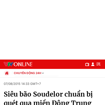
CHUYỂN ĐỘNG 24H
Chính trị
07/08/2015 14:33 GMT+7
Xã hội
Siêu bão Soudelor chuẩn bị
Pháp luật
Chuyên mục
Kinh tế
quét qua miền Đông Trung
Thể thao