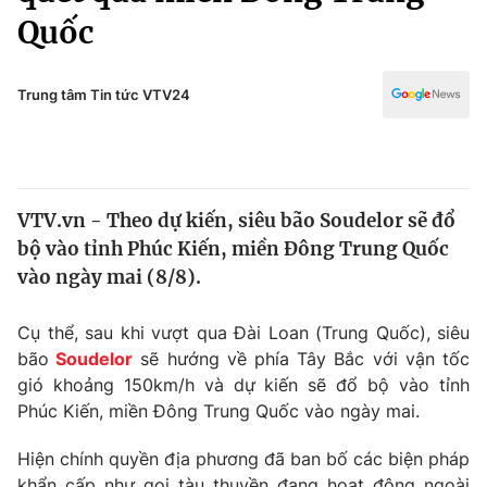
Chính trị
Quốc
Truyền hình
Văn hóa - Giải trí
Xã hội
Y tế
Trung tâm Tin tức VTV24
Đời sống
Pháp luật
Công nghệ
Giáo dục
Y tế
VTV.vn - Theo dự kiến, siêu bão Soudelor sẽ đổ
bộ vào tỉnh Phúc Kiến, miền Đông Trung Quốc
Thế giới
vào ngày mai (8/8).
Tin tức
Kinh tế
Cụ thể, sau khi vượt qua Đài Loan (Trung Quốc), siêu
Thế giới đó đây
bão
Soudelor
sẽ hướng về phía Tây Bắc với vận tốc
Tài chính
Dữ liệu và đời sống
gió khoảng 150km/h và dự kiến sẽ đổ bộ vào tỉnh
Câu chuyện quốc tế
Thị trường
Phúc Kiến, miền Đông Trung Quốc vào ngày mai.
Truyền hình
Góc doanh nghiệp
Hiện chính quyền địa phương đã ban bố các biện pháp
khẩn cấp như gọi tàu thuyền đang hoạt động ngoài