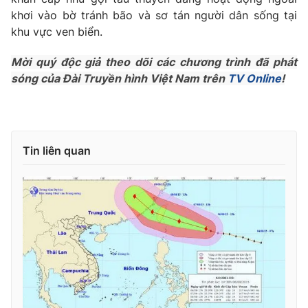
Phim VTV
Giải trí
khơi vào bờ tránh bão và sơ tán người dân sống tại
Hậu trường
khu vực ven biển.
Điện ảnh
Đời sống
Nhân vật
Mời quý độc giả theo dõi các chương trình đã phát
Âm nhạc
sóng của Đài Truyền hình Việt Nam trên
TV Online
!
Du lịch
Khán giả
Giáo dục
Sao
Làm đẹp
Giải sao mai
Tuyển sinh
Công nghệ
Chất lượng cuộc sống
Học trực tuyến
Tin liên quan
Hitech Công nghệ tương lai
Giao lưu trực tuyến
Sản phẩm
Lịch phát sóng
Thị trường
Tư vấn
Chuyên mục khác
Emagazine
Podcast