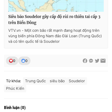
Photo
Infographic
Siêu bão Soudelor gây cấp độ rủi ro thiên tai cấp 3
Video
Shorts video
trên Biển Đông
VTV.vn - Một cơn bão rất mạnh đang hoạt động trên
vùng biển phía Đông Nam đảo Đài Loan (Trung Quốc)
VTV Money
VTV Thể thao
và có tên quốc tế là Soudelor
VTV Sức khoẻ
Bất động sản
0
0
Thị trường 24h
Tấm lòng Việt
VTV4
Vươn mình bằng AI
Từ khóa:
Trung Quốc
siêu bão
Soudelor
Phúc Kiến
VTV9
VTV8
Bình luận
(
0
)
Liên hệ tòa soạn
English