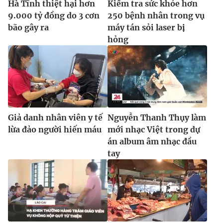
Hà Tĩnh thiệt hại hơn
Kiểm tra sức khỏe hơn
Ðiện thoại Thời báo VTV:
024.66 897 897
9.000 tỷ đồng do 3 cơn
250 bệnh nhân trong vụ
Email:
toasoan@vtv.vn
bão gây ra
máy tán sỏi laser bị
Liên hệ quảng cáo:
024-7300.7108
hỏng
Giả danh nhân viên y tế
Nguyễn Thanh Thụy làm
lừa đảo người hiến máu
mới nhạc Việt trong dự
án album âm nhạc đầu
tay
® Cấm sao chép dưới mọi hình thức nếu không có sự chấp
thuận bằng văn bản. Ghi rõ nguồn VTV.vn khi phát hành lại
thông tin từ website này.