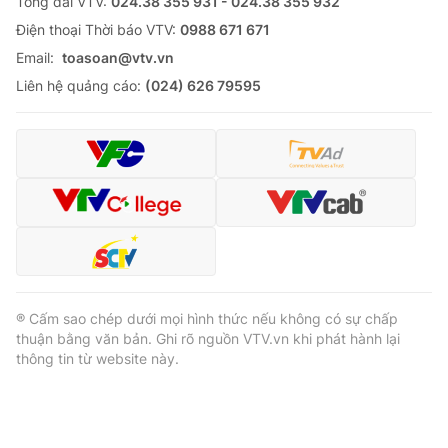
Tổng đài VTV:
024.38 355 931 - 024.38 355 932
Ðiện thoại Thời báo VTV:
0988 671 671
Email:
toasoan@vtv.vn
Liên hệ quảng cáo:
(024) 626 79595
® Cấm sao chép dưới mọi hình thức nếu không có sự chấp
thuận bằng văn bản. Ghi rõ nguồn VTV.vn khi phát hành lại
thông tin từ website này.