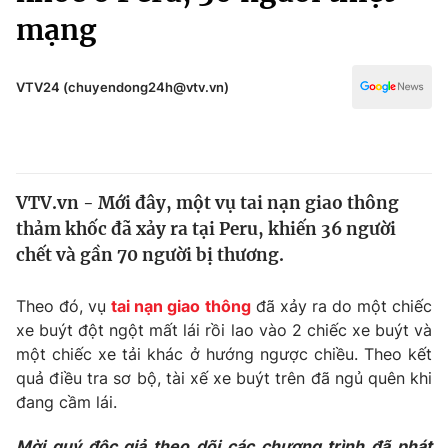
Chính trị
mạng
Truyền hình
Văn hóa - Giải trí
Xã hội
Y tế
VTV24 (chuyendong24h@vtv.vn)
Đời sống
Pháp luật
Công nghệ
Giáo dục
Y tế
VTV.vn - Mới đây, một vụ tai nạn giao thông
thảm khốc đã xảy ra tại Peru, khiến 36 người
Thế giới
chết và gần 70 người bị thương.
Tin tức
Kinh tế
Theo đó, vụ
tai nạn giao thông
đã xảy ra do một chiếc
Thế giới đó đây
xe buýt đột ngột mất lái rồi lao vào 2 chiếc xe buýt và
Tài chính
Dữ liệu và đời sống
một chiếc xe tải khác ở hướng ngược chiều. Theo kết
Câu chuyện quốc tế
Thị trường
quả điều tra sơ bộ, tài xế xe buýt trên đã ngủ quên khi
đang cầm lái.
Truyền hình
Góc doanh nghiệp
Mời quý độc giả theo dõi các chương trình đã phát