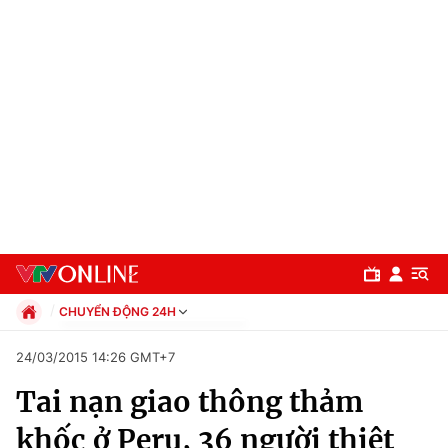
CHUYỂN ĐỘNG 24H
Chính trị
24/03/2015 14:26 GMT+7
Xã hội
Tai nạn giao thông thảm
Pháp luật
Chuyên mục
Kinh tế
khốc ở Peru, 36 người thiệt
Thể thao