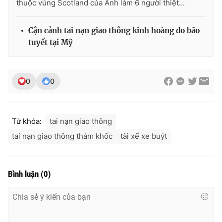
thuộc vùng Scotland của Anh làm 6 người thiệt...
Photo
Infographic
Cận cảnh tai nạn giao thông kinh hoàng do bão
tuyết tại Mỹ
Video
Shorts video
VTV Money
VTV Thể thao
0
0
VTV Sức khoẻ
Bất động sản
Từ khóa:
tai nạn giao thông
Thị trường 24h
Tấm lòng Việt
tai nạn giao thông thảm khốc
tài xế xe buýt
VTV4
Vươn mình bằng AI
Bình luận
(
0
)
VTV9
VTV8
Liên hệ tòa soạn
English