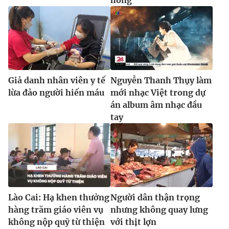
Ðiện thoại Thời báo VTV:
024.66 897 897
Email:
toasoan@vtv.vn
Liên hệ quảng cáo:
024-7300.7108
Giả danh nhân viên y tế
Nguyễn Thanh Thụy làm
lừa đảo người hiến máu
mới nhạc Việt trong dự
án album âm nhạc đầu
tay
® Cấm sao chép dưới mọi hình thức nếu không có sự chấp
thuận bằng văn bản. Ghi rõ nguồn VTV.vn khi phát hành lại
Lào Cai: Hạ khen thưởng
Người dân thận trọng
thông tin từ website này.
hàng trăm giáo viên vụ
nhưng không quay lưng
không nộp quỹ từ thiện
với thịt lợn