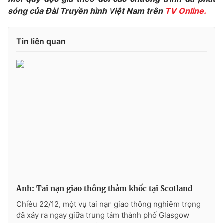
Phim VTV
Giải trí
sóng của Đài Truyền hình Việt Nam trên
TV Online.
Hậu trường
Điện ảnh
Đời sống
Tin liên quan
Nhân vật
Âm nhạc
Du lịch
Khán giả
Giáo dục
Sao
Làm đẹp
Giải sao mai
Tuyển sinh
Công nghệ
Chất lượng cuộc sống
Học trực tuyến
Hitech Công nghệ tương lai
Giao lưu trực tuyến
Sản phẩm
Lịch phát sóng
Thị trường
Tư vấn
Anh: Tai nạn giao thông thảm khốc tại Scotland
Chuyên mục khác
Chiều 22/12, một vụ tai nạn giao thông nghiêm trọng
Emagazine
Podcast
đã xảy ra ngay giữa trung tâm thành phố Glasgow