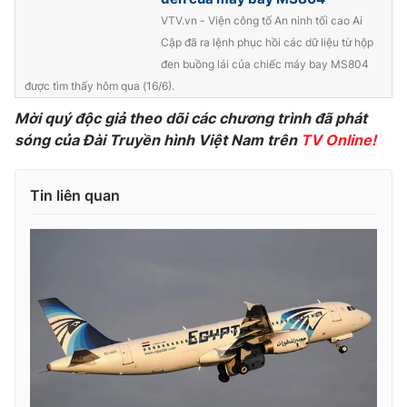
Phim VTV
Giải trí
VTV.vn - Viện công tố An ninh tối cao Ai
Hậu trường
Cập đã ra lệnh phục hồi các dữ liệu từ hộp
Điện ảnh
đen buồng lái của chiếc máy bay MS804
Đời sống
Nhân vật
được tìm thấy hôm qua (16/6).
Âm nhạc
Du lịch
Khán giả
Mời quý độc giả theo dõi các chương trình đã phát
Giáo dục
Sao
sóng của Đài Truyền hình Việt Nam trên
TV Online!
Làm đẹp
Giải sao mai
Tuyển sinh
Công nghệ
Chất lượng cuộc sống
Tin liên quan
Học trực tuyến
Hitech Công nghệ tương lai
Giao lưu trực tuyến
Sản phẩm
Lịch phát sóng
Thị trường
Tư vấn
Chuyên mục khác
Emagazine
Podcast