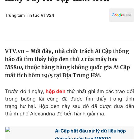
Chính trị
Truyền hình
Văn hóa - Giải trí
Trung tâm Tin tức VTV24
Xã hội
Y tế
Đời sống
Pháp luật
Công nghệ
Giáo dục
VTV.vn - Mới đây, nhà chức trách Ai Cập thông
Y tế
báo đã tìm thấy hộp đen thứ 2 của máy bay
MS804 thuộc hãng hàng không quốc gia Ai Cập
Thế giới
mất tích hôm 19/5 tại Địa Trung Hải.
Tin tức
Trước đó 1 ngày,
hộp đen
thứ nhất ghi âm các trao đổi
Kinh tế
trong buồng lái cũng đã được tìm thấy trong tình
Thế giới đó đây
Tài chính
trạng hư hại. Hộp đen này sau đó đã được đưa đến
Dữ liệu và đời sống
Câu chuyện quốc tế
thành phố Alexandria để tiến hành giải mã.
Thị trường
Truyền hình
Góc doanh nghiệp
Ai Cập bắt đầu xử lý dữ liệu hộp
đen của máy bay MS804