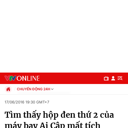
CHUYỂN ĐỘNG 24H
Chính trị
17/06/2016 19:30 GMT+7
Xã hội
Tìm thấy hộp đen thứ 2 của
Pháp luật
Chuyên mục
Kinh tế
máy bay Ai Cập mất tích
Thể thao