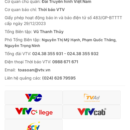
Cơ quan chủ quản:
Đài Truyền hình Việt Nam
Cơ quan báo chí:
Thời báo VTV
Giấy phép hoạt động báo in và báo điện tử số 483/GP-BTTTT
cấp ngày 29/12/2023
Tổng Biên tập:
Vũ Thanh Thủy
Phó Tổng Biên tập:
Nguyễn Thị Mỹ Hạnh, Phạm Quốc Thắng,
Nguyễn Trọng Ninh
Tổng đài VTV:
024.38 355 931 - 024.38 355 932
Ðiện thoại Thời báo VTV:
0988 671 671
Email:
toasoan@vtv.vn
Liên hệ quảng cáo:
(024) 626 79595