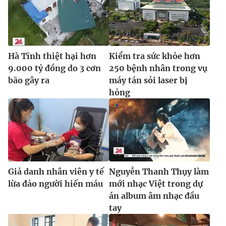
Ðiện thoại Thời báo VTV:
024.66 897 897
Email:
toasoan@vtv.vn
Liên hệ quảng cáo:
024-7300.7108
Hà Tĩnh thiệt hại hơn
Kiểm tra sức khỏe hơn
9.000 tỷ đồng do 3 cơn
250 bệnh nhân trong vụ
bão gây ra
máy tán sỏi laser bị
hỏng
Giả danh nhân viên y tế
Nguyễn Thanh Thụy làm
® Cấm sao chép dưới mọi hình thức nếu không có sự chấp
lừa đảo người hiến máu
mới nhạc Việt trong dự
thuận bằng văn bản. Ghi rõ nguồn VTV.vn khi phát hành lại
án album âm nhạc đầu
thông tin từ website này.
tay