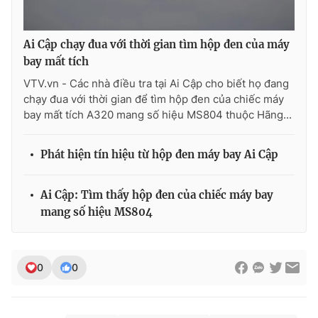
Photo
Infographic
Ai Cập chạy đua với thời gian tìm hộp đen của máy
bay mất tích
Video
Shorts video
VTV.vn - Các nhà điều tra tại Ai Cập cho biết họ đang
chạy đua với thời gian để tìm hộp đen của chiếc máy
VTV Money
VTV Thể thao
bay mất tích A320 mang số hiệu MS804 thuộc Hãng...
VTV Sức khoẻ
Bất động sản
Phát hiện tín hiệu từ hộp đen máy bay Ai Cập
Thị trường 24h
Tấm lòng Việt
Ai Cập: Tìm thấy hộp đen của chiếc máy bay
mang số hiệu MS804
VTV4
Vươn mình bằng AI
0
0
VTV9
VTV8
Liên hệ tòa soạn
English