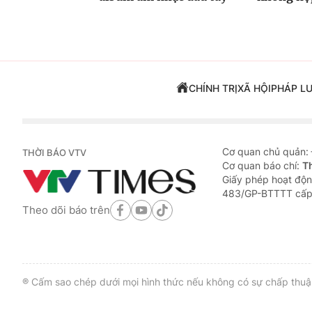
CHÍNH TRỊ
XÃ HỘI
PHÁP L
Cơ quan chủ quản:
THỜI BÁO VTV
Cơ quan báo chí:
T
Giấy phép hoạt độn
483/GP-BTTTT cấp
Theo dõi báo trên
® Cấm sao chép dưới mọi hình thức nếu không có sự chấp thuận 