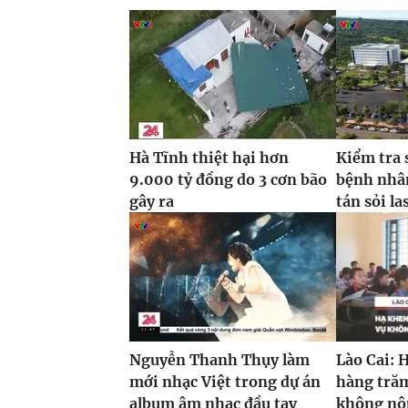
Hà Tĩnh thiệt hại hơn
Kiểm tra 
9.000 tỷ đồng do 3 cơn bão
bệnh nhâ
gây ra
tán sỏi la
Nguyễn Thanh Thụy làm
Lào Cai: 
mới nhạc Việt trong dự án
hàng trăm
album âm nhạc đầu tay
không nộp