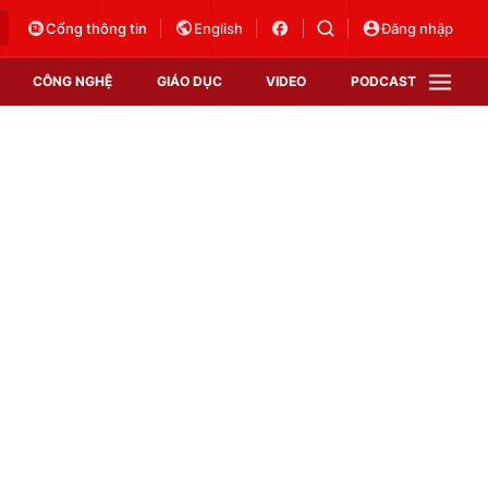
Cổng thông tin
English
Đăng nhập
CÔNG NGHỆ
GIÁO DỤC
VIDEO
PODCAST
VTV Money
VTV Thể thao
VTV Sức khoẻ
Bất động sản
Thị trường 24h
Tấm lòng Việt
Vươn mình bằng AI
VTV4
VTV8
VTV9
Lịch phát sóng
Giao lưu trực tuyến
Sự kiện