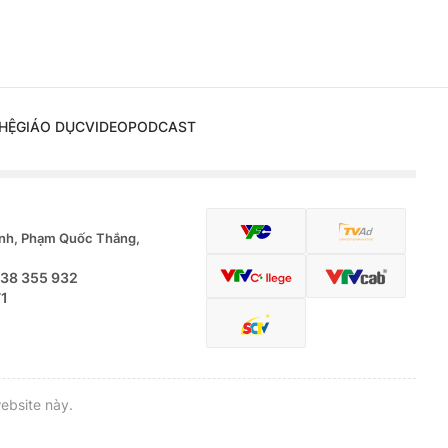
HỆ
GIÁO DỤC
VIDEO
PODCAST
nh, Phạm Quốc Thắng,
.38 355 932
71
ebsite này.