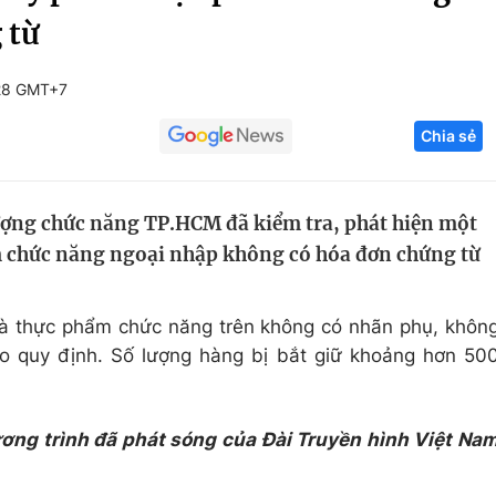
 từ
Góc ảnh
28 GMT+7
Giáo dục
Công nghệ
Chia sẻ
Tuyển sinh
Hitech Công ng
Học trực tuyến
Sản phẩm
lượng chức năng TP.HCM đã kiểm tra, phát hiện một
g
Thị trường
 chức năng ngoại nhập không có hóa đơn chứng từ
Tư vấn
à thực phẩm chức năng trên không có nhãn phụ, khôn
o quy định. Số lượng hàng bị bắt giữ khoảng hơn 50
ương trình đã phát sóng của Đài Truyền hình Việt Na