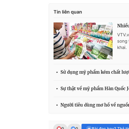
Tin liên quan
Nhiều
VTV.v
song 
khai.
Sử dụng mỹ phẩm kém chất lượn
Sự thật về mỹ phẩm Hàn Quốc 
Người tiêu dùng mơ hồ về ngu
0
0
Bài đọc hay? Thả t