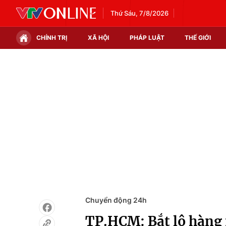
Thứ Sáu, 7/8/2026
CHÍNH TRỊ
XÃ HỘI
PHÁP LUẬT
THẾ GIỚI
Chính trị
Xã hội
Thế giới
Kinh tế
Tin tức
Tài chính
Thế giới đó đây
Thị trường
Câu chuyện quốc tế
Góc doanh nghiệp
Dữ liệu và đời sống
Chuyển động 24h
TP.HCM: Bắt lô hàng