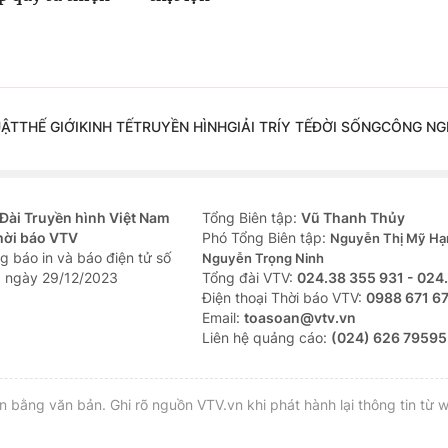
UẬT
THẾ GIỚI
KINH TẾ
TRUYỀN HÌNH
GIẢI TRÍ
Y TẾ
ĐỜI SỐNG
CÔNG NG
Đài Truyền hình Việt Nam
Tổng Biên tập:
Vũ Thanh Thủy
hời báo VTV
Phó Tổng Biên tập:
Nguyễn Thị Mỹ Hạ
g báo in và báo điện tử số
Nguyễn Trọng Ninh
 ngày 29/12/2023
Tổng đài VTV:
024.38 355 931 - 024
Ðiện thoại Thời báo VTV:
0988 671 6
Email:
toasoan@vtv.vn
Liên hệ quảng cáo:
(024) 626 79595
bằng văn bản. Ghi rõ nguồn VTV.vn khi phát hành lại thông tin từ w