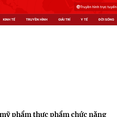
Truyền hình trực tuyến
KINH TẾ
TRUYỀN HÌNH
GIẢI TRÍ
Y TẾ
ĐỜI SỐNG
Pháp luật
Y tế
Truyền hình
Multimedia
Phim VTV
Video
Hậu trường
Shorts video
Nhân vật
Podcast
Khán giả
EMagazine
Giải sao mai
Photo
 mỹ phẩm thực phẩm chức năng
Infographic