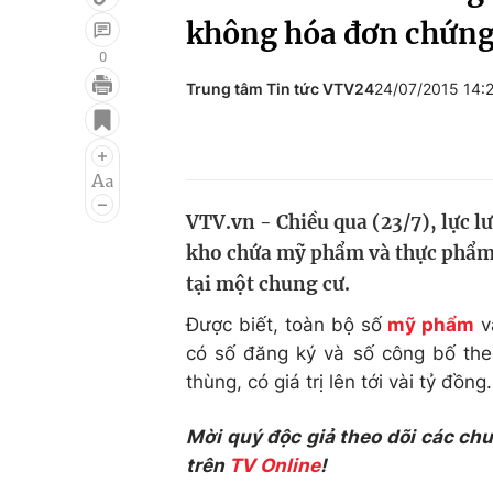
không hóa đơn chứng
0
Trung tâm Tin tức VTV24
24/07/2015 14:
Giải trí
Đời sống
Điện ảnh
Du lịch
Âm nhạc
Làm đẹp
VTV.vn - Chiều qua (23/7), lực 
Sao
Chất lượng cuộc sốn
kho chứa mỹ phẩm và thực phẩm
tại một chung cư.
Được biết, toàn bộ số
mỹ phẩm
v
có số đăng ký và số công bố the
thùng, có giá trị lên tới vài tỷ đồng.
Mời quý độc giả theo dõi các ch
trên
TV Online
!