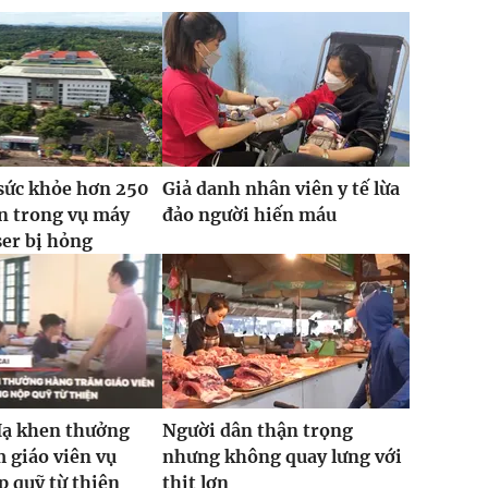
sức khỏe hơn 250
Giả danh nhân viên y tế lừa
n trong vụ máy
đảo người hiến máu
ser bị hỏng
Hạ khen thưởng
Người dân thận trọng
 giáo viên vụ
nhưng không quay lưng với
 quỹ từ thiện
thịt lợn