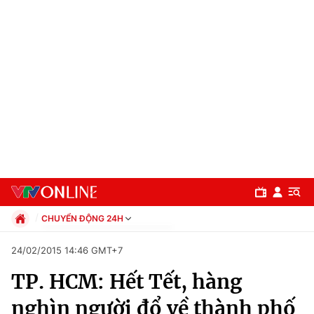
CHUYỂN ĐỘNG 24H
Chính trị
24/02/2015 14:46 GMT+7
Xã hội
TP. HCM: Hết Tết, hàng
Pháp luật
Chuyên mục
Kinh tế
nghìn người đổ về thành phố
Thể thao