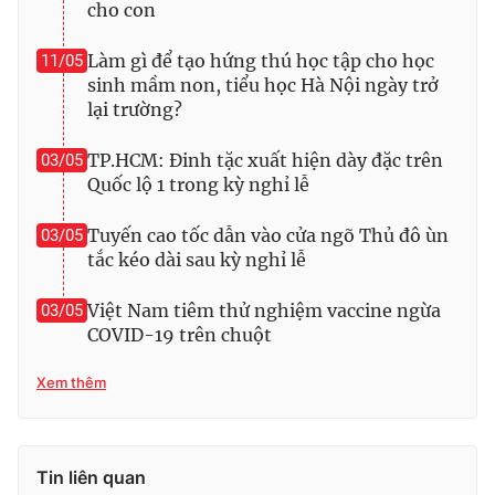
cho con
Photo
Infographic
Làm gì để tạo hứng thú học tập cho học
11/05
sinh mầm non, tiểu học Hà Nội ngày trở
Video
Shorts video
lại trường?
TP.HCM: Đinh tặc xuất hiện dày đặc trên
03/05
VTV Money
VTV Thể thao
Quốc lộ 1 trong kỳ nghỉ lễ
VTV Sức khoẻ
Bất động sản
Tuyến cao tốc dẫn vào cửa ngõ Thủ đô ùn
03/05
tắc kéo dài sau kỳ nghỉ lễ
Thị trường 24h
Tấm lòng Việt
Việt Nam tiêm thử nghiệm vaccine ngừa
03/05
COVID-19 trên chuột
VTV4
Vươn mình bằng AI
Xem thêm
VTV9
VTV8
Tin liên quan
Liên hệ tòa soạn
English