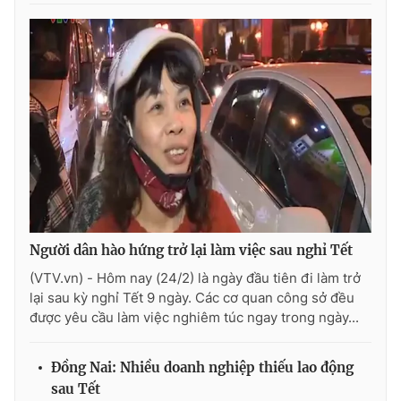
THỜI BÁO VTV
Theo dõi báo trên
Cơ quan chủ quản:
Đài Truyền hình Việt Nam
Người dân hào hứng trở lại làm việc sau nghỉ Tết
Cơ quan báo chí:
Thời báo VTV
Giấy phép hoạt động báo in và báo điện tử số 483/GP-BTTTT
(VTV.vn) - Hôm nay (24/2) là ngày đầu tiên đi làm trở
cấp ngày 29/12/2023
lại sau kỳ nghỉ Tết 9 ngày. Các cơ quan công sở đều
được yêu cầu làm việc nghiêm túc ngay trong ngày...
Tổng Biên tập:
Vũ Thanh Thủy
Phó Tổng Biên tập:
Nguyễn Thị Mỹ Hạnh, Phạm Quốc Thắng,
Nguyễn Trọng Ninh
Đồng Nai: Nhiều doanh nghiệp thiếu lao động
Tổng đài VTV:
024.38 355 931 - 024.38 355 932
sau Tết