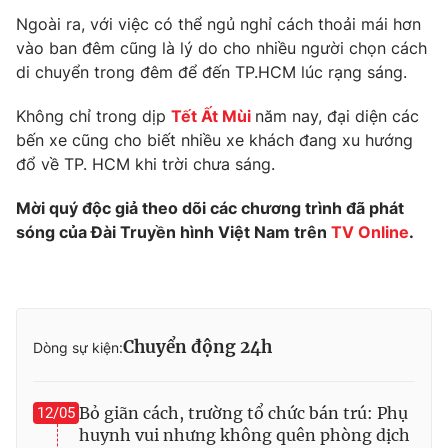
Phim VTV
Giải trí
Ngoài ra, với việc có thể ngủ nghỉ cách thoải mái hơn
Hậu trường
vào ban đêm cũng là lý do cho nhiều người chọn cách
Điện ảnh
di chuyển trong đêm để đến TP.HCM lúc rạng sáng.
Đời sống
Nhân vật
Âm nhạc
Không chỉ trong dịp
Tết Ất Mùi
năm nay, đại diện các
Du lịch
Khán giả
Giáo dục
bến xe cũng cho biết nhiều xe khách đang xu hướng
Sao
Làm đẹp
đổ về TP. HCM khi trời chưa sáng.
Giải sao mai
Tuyển sinh
Công nghệ
Chất lượng cuộc sống
Mời quý độc giả theo dõi các chương trình đã phát
Học trực tuyến
sóng của Đài Truyền hình Việt Nam trên
TV Online
.
Hitech Công nghệ tương lai
Giao lưu trực tuyến
Sản phẩm
Lịch phát sóng
Thị trường
Chuyển động 24h
Dòng sự kiện:
Tư vấn
Chuyên mục khác
Bỏ giãn cách, trường tổ chức bán trú: Phụ
12/05
Emagazine
Podcast
huynh vui nhưng không quên phòng dịch