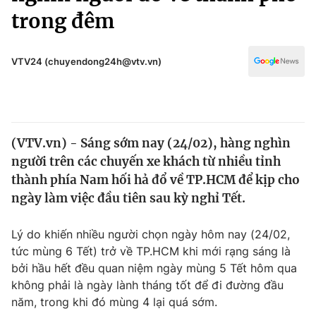
Chính trị
trong đêm
Truyền hình
Văn hóa - Giải trí
Xã hội
Y tế
VTV24 (chuyendong24h@vtv.vn)
Đời sống
Pháp luật
Công nghệ
Giáo dục
Y tế
(VTV.vn) - Sáng sớm nay (24/02), hàng nghìn
người trên các chuyến xe khách từ nhiều tỉnh
Thế giới
thành phía Nam hối hả đổ về TP.HCM để kịp cho
Tin tức
ngày làm việc đầu tiên sau kỳ nghỉ Tết.
Kinh tế
Thế giới đó đây
Lý do khiến nhiều người chọn ngày hôm nay (24/02,
Tài chính
Dữ liệu và đời sống
tức mùng 6 Tết) trở về TP.HCM khi mới rạng sáng là
Câu chuyện quốc tế
Thị trường
bởi hầu hết đều quan niệm ngày mùng 5 Tết hôm qua
không phải là ngày lành tháng tốt để đi đường đầu
Truyền hình
Góc doanh nghiệp
năm, trong khi đó mùng 4 lại quá sớm.