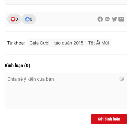
Ðiện thoại Thời báo VTV:
024.66 897 897
Email:
toasoan@vtv.vn
0
0
Liên hệ quảng cáo:
024-7300.7108
Từ khóa:
Gala Cười
táo quân 2015
Tết Ất Mùi
Bình luận
(
0
)
® Cấm sao chép dưới mọi hình thức nếu không có sự chấp
thuận bằng văn bản. Ghi rõ nguồn VTV.vn khi phát hành lại
thông tin từ website này.
Gửi bình luận