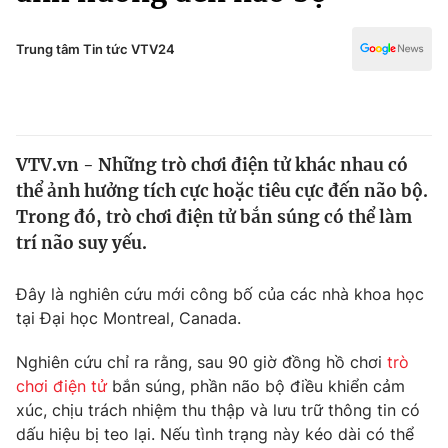
Chính trị
Truyền hình
Văn hóa - Giải trí
Trung tâm Tin tức VTV24
Xã hội
Y tế
Đời sống
Pháp luật
Công nghệ
Giáo dục
VTV.vn - Những trò chơi điện tử khác nhau có
Y tế
thể ảnh hưởng tích cực hoặc tiêu cực đến não bộ.
Trong đó, trò chơi điện tử bắn súng có thể làm
Thế giới
trí não suy yếu.
Tin tức
Đây là nghiên cứu mới công bố của các nhà khoa học
Kinh tế
tại Đại học Montreal, Canada.
Thế giới đó đây
Tài chính
Dữ liệu và đời sống
Câu chuyện quốc tế
Nghiên cứu chỉ ra rằng, sau 90 giờ đồng hồ chơi
trò
Thị trường
chơi điện tử
bắn súng, phần não bộ điều khiển cảm
xúc, chịu trách nhiệm thu thập và lưu trữ thông tin có
Truyền hình
Góc doanh nghiệp
dấu hiệu bị teo lại. Nếu tình trạng này kéo dài có thể