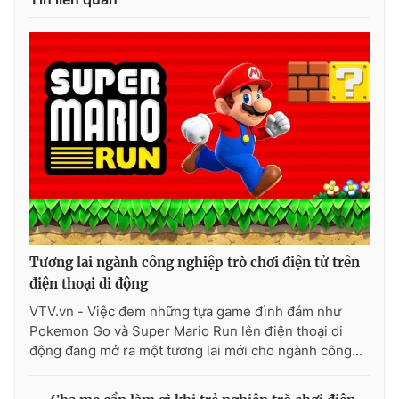
Photo
Infographic
Video
Shorts video
VTV Money
VTV Thể thao
VTV Sức khoẻ
Bất động sản
Thị trường 24h
Tấm lòng Việt
Tương lai ngành công nghiệp trò chơi điện tử trên
điện thoại di động
VTV4
Vươn mình bằng AI
VTV.vn - Việc đem những tựa game đình đám như
Pokemon Go và Super Mario Run lên điện thoại di
VTV9
VTV8
động đang mở ra một tương lai mới cho ngành công...
Liên hệ tòa soạn
English