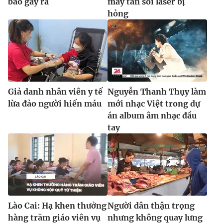
bão gây ra
máy tán sỏi laser bị
hỏng
Giả danh nhân viên y tế
Nguyễn Thanh Thụy làm
lừa đảo người hiến máu
mới nhạc Việt trong dự
án album âm nhạc đầu
tay
Lào Cai: Hạ khen thưởng
Người dân thận trọng
hàng trăm giáo viên vụ
nhưng không quay lưng