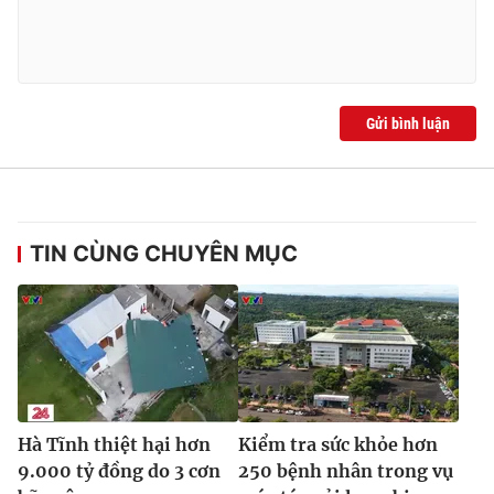
Ðiện thoại Thời báo VTV:
024.66 897 897
Email:
toasoan@vtv.vn
Liên hệ quảng cáo:
024-7300.7108
Gửi bình luận
TIN CÙNG CHUYÊN MỤC
® Cấm sao chép dưới mọi hình thức nếu không có sự chấp
thuận bằng văn bản. Ghi rõ nguồn VTV.vn khi phát hành lại
thông tin từ website này.
Hà Tĩnh thiệt hại hơn
Kiểm tra sức khỏe hơn
9.000 tỷ đồng do 3 cơn
250 bệnh nhân trong vụ