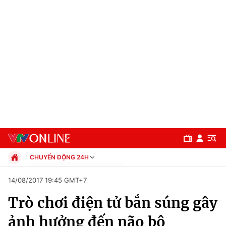
CHUYỂN ĐỘNG 24H
Chính trị
14/08/2017 19:45 GMT+7
Xã hội
Trò chơi điện tử bắn súng gây
Pháp luật
Chuyên mục
Kinh tế
ảnh hưởng đến não bộ
Thể thao