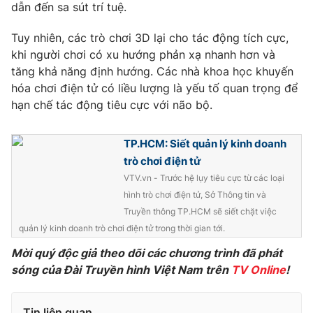
Phim VTV
dẫn đến sa sút trí tuệ.
Giải trí
Hậu trường
Tuy nhiên, các trò chơi 3D lại cho tác động tích cực,
Điện ảnh
khi người chơi có xu hướng phản xạ nhanh hơn và
Đời sống
Nhân vật
tăng khả năng định hướng. Các nhà khoa học khuyến
Âm nhạc
Du lịch
Khán giả
hóa chơi điện tử có liều lượng là yếu tố quan trọng để
Giáo dục
Sao
hạn chế tác động tiêu cực với não bộ.
Làm đẹp
Giải sao mai
Tuyển sinh
Công nghệ
Chất lượng cuộc sống
TP.HCM: Siết quản lý kinh doanh
Học trực tuyến
trò chơi điện tử
Hitech Công nghệ tương lai
Giao lưu trực tuyến
VTV.vn - Trước hệ lụy tiêu cực từ các loại
Sản phẩm
hình trò chơi điện tử, Sở Thông tin và
Truyền thông TP.HCM sẽ siết chặt việc
Lịch phát sóng
Thị trường
quản lý kinh doanh trò chơi điện tử trong thời gian tới.
Tư vấn
Mời quý độc giả theo dõi các chương trình đã phát
Chuyên mục khác
sóng của Đài Truyền hình Việt Nam trên
TV Online
!
Emagazine
Podcast
Tin liên quan