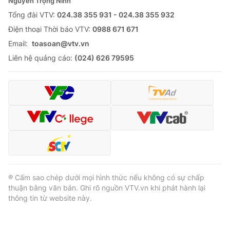
Nguyễn Trọng Ninh
Tổng đài VTV:
024.38 355 931 - 024.38 355 932
Ðiện thoại Thời báo VTV:
0988 671 671
Email:
toasoan@vtv.vn
Liên hệ quảng cáo:
(024) 626 79595
® Cấm sao chép dưới mọi hình thức nếu không có sự chấp
thuận bằng văn bản. Ghi rõ nguồn VTV.vn khi phát hành lại
thông tin từ website này.