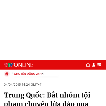
CHUYỂN ĐỘNG 24H
Chính trị
04/04/2015 14:24 GMT+7
Xã hội
Trung Quốc: Bắt nhóm tội
Pháp luật
Chuyên mục
Kinh tế
phạm chuyên lừa đảo qua
Thể thao