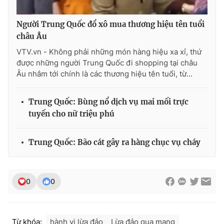
Photo
Infographic
Người Trung Quốc đổ xô mua thương hiệu tên tuổi
châu Âu
Video
Shorts video
VTV.vn - Không phải những món hàng hiệu xa xỉ, thứ
được những người Trung Quốc đi shopping tại châu
Âu nhắm tới chính là các thương hiệu tên tuổi, từ...
VTV Money
VTV Thể thao
Trung Quốc: Bùng nổ dịch vụ mai mối trực
VTV Sức khoẻ
Bất động sản
tuyến cho nữ triệu phú
Thị trường 24h
Tấm lòng Việt
Trung Quốc: Bão cát gây ra hàng chục vụ cháy
VTV4
Vươn mình bằng AI
0
0
VTV9
VTV8
Liên hệ tòa soạn
English
Từ khóa:
hành vi lừa đảo
Lừa đảo qua mạng