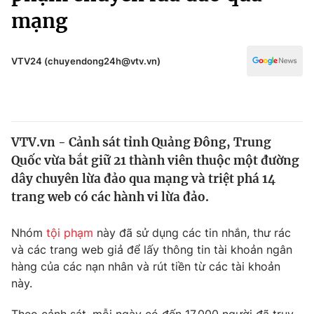
Chính trị
mạng
Truyền hình
Văn hóa - Giải trí
Xã hội
Y tế
VTV24 (chuyendong24h@vtv.vn)
Đời sống
Pháp luật
Công nghệ
Giáo dục
Y tế
VTV.vn - Cảnh sát tỉnh Quảng Đông, Trung
Quốc vừa bắt giữ 21 thành viên thuộc một đường
Thế giới
dây chuyên lừa đảo qua mạng và triệt phá 14
Tin tức
trang web có các hành vi lừa đảo.
Kinh tế
Thế giới đó đây
Nhóm
tội phạm
này đã sử dụng các tin nhắn, thư rác
Tài chính
Dữ liệu và đời sống
và các trang web giả để lấy thông tin tài khoản ngân
Câu chuyện quốc tế
Thị trường
hàng của các nạn nhân và rút tiền từ các tài khoản
này.
Truyền hình
Góc doanh nghiệp