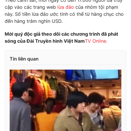
Theo cảnh sát, mỗi ngày có đến 17.000 người đã truy
Phim VTV
Giải trí
cập vào các trang web
lừa đảo
của nhóm tội phạm
Hậu trường
này. Số tiền lừa đảo ước tính có thể từ hàng chục cho
Điện ảnh
đến hàng trăm nghìn USD.
Đời sống
Nhân vật
Âm nhạc
Mời quý độc giả theo dõi các chương trình đã phát
Du lịch
Khán giả
Giáo dục
sóng của Đài Truyền hình Việt Nam
TV Online.
Sao
Làm đẹp
Giải sao mai
Tuyển sinh
Công nghệ
Chất lượng cuộc sống
Tin liên quan
Học trực tuyến
Hitech Công nghệ tương lai
Giao lưu trực tuyến
Sản phẩm
Lịch phát sóng
Thị trường
Tư vấn
Chuyên mục khác
Emagazine
Podcast