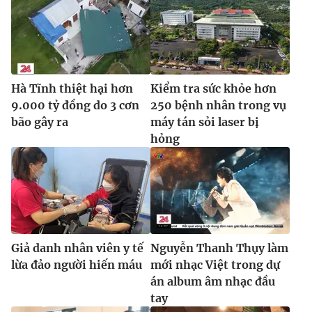
Ðiện thoại Thời báo VTV:
024.66 897 897
Email:
toasoan@vtv.vn
Liên hệ quảng cáo:
024-7300.7108
Hà Tĩnh thiệt hại hơn
Kiểm tra sức khỏe hơn
9.000 tỷ đồng do 3 cơn
250 bệnh nhân trong vụ
bão gây ra
máy tán sỏi laser bị
hỏng
® Cấm sao chép dưới mọi hình thức nếu không có sự chấp
Giả danh nhân viên y tế
Nguyễn Thanh Thụy làm
thuận bằng văn bản. Ghi rõ nguồn VTV.vn khi phát hành lại
lừa đảo người hiến máu
mới nhạc Việt trong dự
thông tin từ website này.
án album âm nhạc đầu
tay