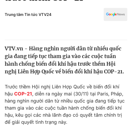
Chính trị
Truyền hình
Văn hóa - Giải trí
Trung tâm Tin tức VTV24
Xã hội
Y tế
Đời sống
Pháp luật
Công nghệ
Giáo dục
VTV.vn - Hàng nghìn người dân từ nhiều quốc
Y tế
gia đang tiếp tục tham gia vào các cuộc tuần
hành chống biến đổi khí hậu trước thềm Hội
Thế giới
nghị Liên Hợp Quốc về biến đổi khí hậu COP-21.
Tin tức
Trước thềm Hội nghị Liên Hợp Quốc về biến đổi khí
Kinh tế
hậu
COP-21
, diễn ra ngày mai (30/11) tại Paris, Pháp,
Thế giới đó đây
Tài chính
hàng nghìn người dân từ nhiều quốc gia đang tiếp tục
Dữ liệu và đời sống
Câu chuyện quốc tế
tham gia vào các cuộc tuần hành chống biến đổi khí
Thị trường
hậu, kêu gọi các nhà lãnh đạo có quyết tâm chính trị
Truyền hình
để giải quyết tình trạng này.
Góc doanh nghiệp