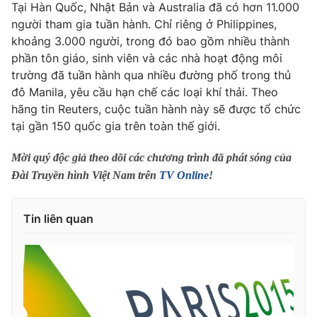
Phim VTV
Tại Hàn Quốc, Nhật Bản và Australia đã có hơn 11.000
Giải trí
người tham gia tuần hành. Chỉ riêng ở Philippines,
Hậu trường
khoảng 3.000 người, trong đó bao gồm nhiều thành
Điện ảnh
Đời sống
phần tôn giáo, sinh viên và các nhà hoạt động môi
Nhân vật
Âm nhạc
trường đã tuần hành qua nhiều đường phố trong thủ
Du lịch
Khán giả
đô Manila, yêu cầu hạn chế các loại khí thải. Theo
Giáo dục
Sao
hãng tin Reuters, cuộc tuần hành này sẽ được tổ chức
Làm đẹp
Giải sao mai
tại gần 150 quốc gia trên toàn thế giới.
Tuyển sinh
Công nghệ
Chất lượng cuộc sống
Học trực tuyến
Mời quý độc giả theo dõi các chương trình đã phát sóng của
Hitech Công nghệ tương lai
Đài Truyền hình Việt Nam trên
TV Online
!
Giao lưu trực tuyến
Sản phẩm
Tin liên quan
Lịch phát sóng
Thị trường
Tư vấn
Chuyên mục khác
Emagazine
Podcast