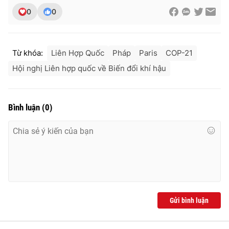
0
0
THỜI BÁO VTV
Từ khóa:
Liên Hợp Quốc
Pháp
Paris
COP-21
Hội nghị Liên hợp quốc về Biến đổi khí hậu
Theo dõi báo trên
Bình luận
(
0
)
Cơ quan chủ quản:
Đài Truyền hình Việt Nam
Cơ quan báo chí:
Thời báo VTV
Giấy phép hoạt động báo in và báo điện tử số 483/GP-BTTTT
cấp ngày 29/12/2023
Tổng Biên tập:
Vũ Thanh Thủy
Phó Tổng Biên tập:
Nguyễn Thị Mỹ Hạnh, Phạm Quốc Thắng,
Gửi bình luận
Nguyễn Trọng Ninh
Tổng đài VTV:
024.38 355 931 - 024.38 355 932