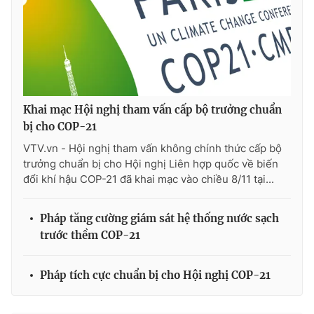
Photo
Infographic
Video
Shorts video
VTV Money
VTV Thể thao
Khai mạc Hội nghị tham vấn cấp bộ trưởng chuẩn
bị cho COP-21
VTV Sức khoẻ
Bất động sản
VTV.vn - Hội nghị tham vấn không chính thức cấp bộ
trưởng chuẩn bị cho Hội nghị Liên hợp quốc về biến
đổi khí hậu COP-21 đã khai mạc vào chiều 8/11 tại...
Thị trường 24h
Tấm lòng Việt
Pháp tăng cường giám sát hệ thống nước sạch
VTV4
Vươn mình bằng AI
trước thềm COP-21
VTV9
VTV8
Pháp tích cực chuẩn bị cho Hội nghị COP-21
Liên hệ tòa soạn
English