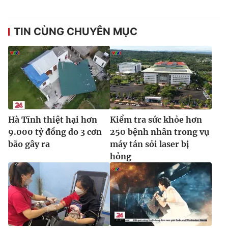
Ðiện thoại Thời báo VTV:
024.66 897 897
Email:
toasoan@vtv.vn
TIN CÙNG CHUYÊN MỤC
Liên hệ quảng cáo:
024-7300.7108
Hà Tĩnh thiệt hại hơn
Kiểm tra sức khỏe hơn
9.000 tỷ đồng do 3 cơn
250 bệnh nhân trong vụ
bão gây ra
máy tán sỏi laser bị
hỏng
® Cấm sao chép dưới mọi hình thức nếu không có sự chấp
thuận bằng văn bản. Ghi rõ nguồn VTV.vn khi phát hành lại
thông tin từ website này.