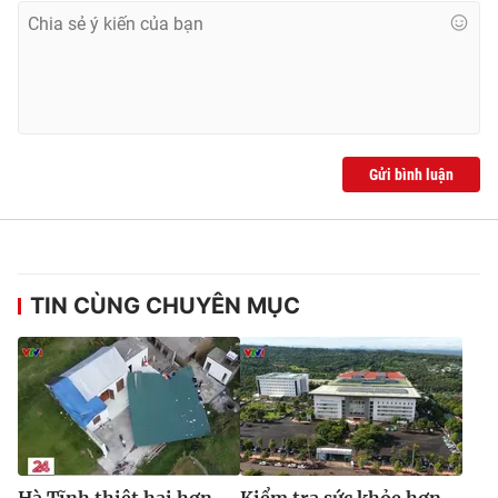
Ðiện thoại Thời báo VTV:
024.66 897 897
Email:
toasoan@vtv.vn
Liên hệ quảng cáo:
024-7300.7108
Gửi bình luận
TIN CÙNG CHUYÊN MỤC
® Cấm sao chép dưới mọi hình thức nếu không có sự chấp
thuận bằng văn bản. Ghi rõ nguồn VTV.vn khi phát hành lại
thông tin từ website này.
Hà Tĩnh thiệt hại hơn
Kiểm tra sức khỏe hơn