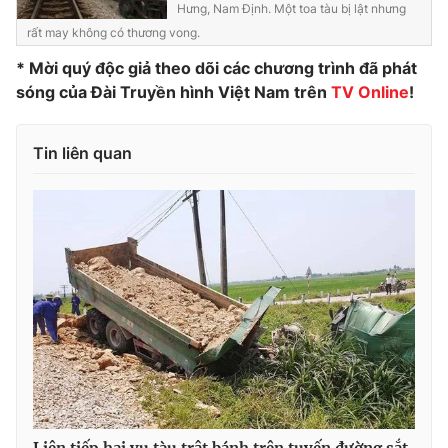
Hưng, Nam Định. Một toa tàu bị lật nhưng
Photo
Infographic
rất may không có thương vong.
* Mời quý độc giả theo dõi các chương trình đã phát
Video
Shorts video
sóng của Đài Truyền hình Việt Nam trên
TV Online
!
VTV Money
VTV Thể thao
Tin liên quan
VTV Sức khoẻ
Bất động sản
Thị trường 24h
Tấm lòng Việt
VTV4
Vươn mình bằng AI
VTV9
VTV8
Liên hệ tòa soạn
English