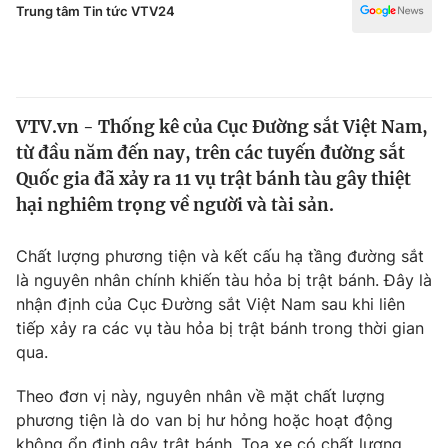
Chính trị
Trung tâm Tin tức VTV24
Truyền hình
Văn hóa - Giải trí
Xã hội
Y tế
Đời sống
Pháp luật
VTV.vn - Thống kê của Cục Đường sắt Việt Nam,
Công nghệ
từ đầu năm đến nay, trên các tuyến đường sắt
Giáo dục
Quốc gia đã xảy ra 11 vụ trật bánh tàu gây thiệt
Y tế
hại nghiêm trọng về người và tài sản.
Thế giới
Chất lượng phương tiện và kết cấu hạ tầng đường sắt
Tin tức
là nguyên nhân chính khiến tàu hỏa bị trật bánh. Đây là
Kinh tế
nhận định của Cục Đường sắt Việt Nam sau khi liên
Thế giới đó đây
tiếp xảy ra các vụ tàu hỏa bị trật bánh trong thời gian
Tài chính
qua.
Dữ liệu và đời sống
Câu chuyện quốc tế
Thị trường
Theo đơn vị này, nguyên nhân về mặt chất lượng
Truyền hình
Góc doanh nghiệp
phương tiện là do van bị hư hỏng hoặc hoạt động
không ổn định gây trật bánh. Toa xe có chất lượng