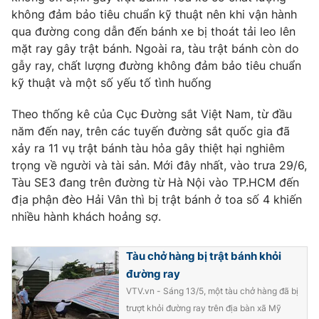
Phim VTV
không đảm bảo tiêu chuẩn kỹ thuật nên khi vận hành
Giải trí
qua đường cong dẫn đến bánh xe bị thoát tải leo lên
Hậu trường
Điện ảnh
mặt ray gây trật bánh. Ngoài ra, tàu trật bánh còn do
Đời sống
Nhân vật
gẫy ray, chất lượng đường không đảm bảo tiêu chuẩn
Âm nhạc
kỹ thuật và một số yếu tố tình huống
Du lịch
Khán giả
Giáo dục
Sao
Theo thống kê của Cục Đường sắt Việt Nam, từ đầu
Làm đẹp
Giải sao mai
Tuyển sinh
năm đến nay, trên các tuyến đường sắt quốc gia đã
Công nghệ
Chất lượng cuộc sống
xảy ra 11 vụ trật bánh tàu hỏa gây thiệt hại nghiêm
Học trực tuyến
trọng về người và tài sản. Mới đây nhất, vào trưa 29/6,
Hitech Công nghệ tương lai
Giao lưu trực tuyến
Tàu SE3 đang trên đường từ Hà Nội vào TP.HCM đến
Sản phẩm
địa phận đèo Hải Vân thì bị trật bánh ở toa số 4 khiến
nhiều hành khách hoảng sợ.
Lịch phát sóng
Thị trường
Tư vấn
Tàu chở hàng bị trật bánh khỏi
đường ray
Chuyên mục khác
VTV.vn - Sáng 13/5, một tàu chở hàng đã bị
Emagazine
Podcast
trượt khỏi đường ray trên địa bàn xã Mỹ