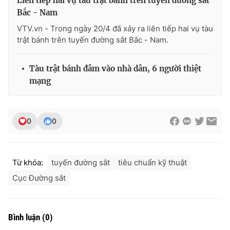
Liên tiếp hai vụ tàu trật bánh trên tuyến đường sắt
Bắc - Nam
VTV.vn - Trong ngày 20/4 đã xảy ra liên tiếp hai vụ tàu
trật bánh trên tuyến đường sắt Bắc - Nam.
THỜI BÁO VTV
Tàu trật bánh đâm vào nhà dân, 6 người thiệt
mạng
Theo dõi báo trên
0
0
Cơ quan chủ quản:
Đài Truyền hình Việt Nam
Cơ quan báo chí:
Thời báo VTV
Giấy phép hoạt động báo in và báo điện tử số 483/GP-BTTTT
Từ khóa:
tuyến đường sắt
tiêu chuẩn kỹ thuật
cấp ngày 29/12/2023
Cục Đường sắt
Tổng Biên tập:
Vũ Thanh Thủy
Phó Tổng Biên tập:
Nguyễn Thị Mỹ Hạnh, Phạm Quốc Thắng,
Nguyễn Trọng Ninh
Bình luận
(
0
)
Tổng đài VTV:
024.38 355 931 - 024.38 355 932