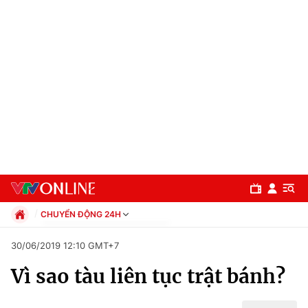
CHUYỂN ĐỘNG 24H
Chính trị
30/06/2019 12:10 GMT+7
Xã hội
Vì sao tàu liên tục trật bánh?
Pháp luật
Chuyên mục
Kinh tế
Thể thao