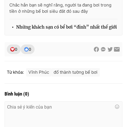
Chắc hẳn bạn sẽ nghĩ rằng, người ta đang bơi trong
Photo
Infographic
tiền ở những bể bơi siêu đắt đỏ sau đây
Video
Shorts video
Những khách sạn có bể bơi “đỉnh” nhất thế giới
VTV Money
VTV Thể thao
0
0
VTV Sức khoẻ
Bất động sản
Từ khóa:
Vĩnh Phúc
đổ thành tường bể bơi
Thị trường 24h
Tấm lòng Việt
VTV4
Vươn mình bằng AI
Bình luận
(
0
)
VTV9
VTV8
Liên hệ tòa soạn
English