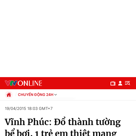
CHUYỂN ĐỘNG 24H
Chính trị
19/04/2015 18:03 GMT+7
Xã hội
Vĩnh Phúc: Đổ thành tường
Pháp luật
Chuyên mục
Kinh tế
bể bơi, 1 trẻ em thiệt mạng
Thể thao