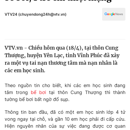
Chính trị
Truyền hình
Văn hóa - Giải trí
VTV24 (chuyendong24h@vtv.vn)
Xã hội
Y tế
Đời sống
Pháp luật
Công nghệ
Giáo dục
VTV.vn - Chiều hôm qua (18/4), tại thôn Cung
Y tế
Thượng, huyện Yên Lạc, tỉnh Vĩnh Phúc đã xảy
ra một vụ tai nạn thương tâm mà nạn nhân là
Thế giới
các em học sinh.
Tin tức
Theo nguồn tin cho biết, khi các em học sinh đang
Kinh tế
tắm trong
bể bơi
tại thôn Cung Thượng thì thành
Thế giới đó đây
Tài chính
tường bể bơi bất ngờ đổ sụp.
Dữ liệu và đời sống
Câu chuyện quốc tế
Thị trường
Thông tin ban đầu, đã có một em học sinh lớp 4 tử
vong ngay tại chỗ, và gần 10 em học phải đi cấp cứu.
Truyền hình
Góc doanh nghiệp
Hiện nguyên nhân của sự việc đang được cơ quan