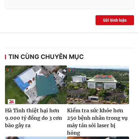
Gửi bình luận
THỜI BÁO VTV
TIN CÙNG CHUYÊN MỤC
Theo dõi báo trên
Cơ quan chủ quản:
Đài Truyền hình Việt Nam
Cơ quan báo chí:
Thời báo VTV
Giấy phép hoạt động báo in và báo điện tử số 483/GP-BTTTT
cấp ngày 29/12/2023
Hà Tĩnh thiệt hại hơn
Kiểm tra sức khỏe hơn
Tổng Biên tập:
Vũ Thanh Thủy
9.000 tỷ đồng do 3 cơn
250 bệnh nhân trong vụ
Phó Tổng Biên tập:
Nguyễn Thị Mỹ Hạnh, Phạm Quốc Thắng,
bão gây ra
máy tán sỏi laser bị
Nguyễn Trọng Ninh
hỏng
Tổng đài VTV:
024.38 355 931 - 024.38 355 932