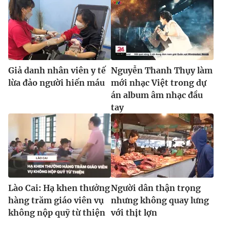
Ðiện thoại Thời báo VTV:
024.66 897 897
Email:
toasoan@vtv.vn
Liên hệ quảng cáo:
024-7300.7108
Giả danh nhân viên y tế
Nguyễn Thanh Thụy làm
lừa đảo người hiến máu
mới nhạc Việt trong dự
án album âm nhạc đầu
tay
® Cấm sao chép dưới mọi hình thức nếu không có sự chấp
Lào Cai: Hạ khen thưởng
Người dân thận trọng
thuận bằng văn bản. Ghi rõ nguồn VTV.vn khi phát hành lại
hàng trăm giáo viên vụ
nhưng không quay lưng
thông tin từ website này.
không nộp quỹ từ thiện
với thịt lợn