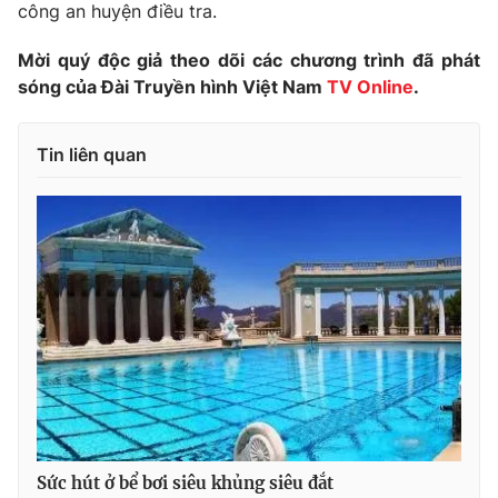
Phim VTV
công an huyện điều tra.
Giải trí
Hậu trường
Mời quý độc giả theo dõi các chương trình đã phát
Điện ảnh
sóng của Đài Truyền hình Việt Nam
TV Online
.
Đời sống
Nhân vật
Âm nhạc
Du lịch
Khán giả
Giáo dục
Tin liên quan
Sao
Làm đẹp
Giải sao mai
Tuyển sinh
Công nghệ
Chất lượng cuộc sống
Học trực tuyến
Hitech Công nghệ tương lai
Giao lưu trực tuyến
Sản phẩm
Lịch phát sóng
Thị trường
Tư vấn
Chuyên mục khác
Emagazine
Podcast
Sức hút ở bể bơi siêu khủng siêu đắt