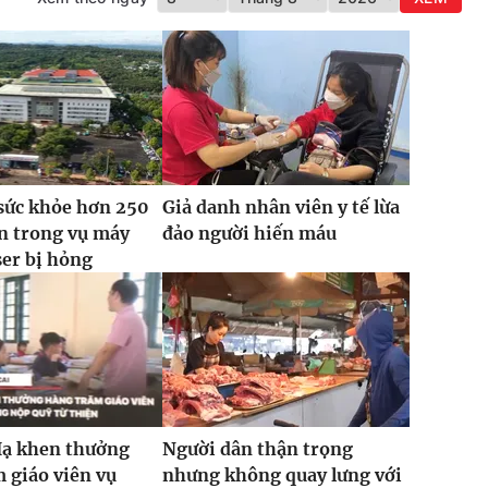
sức khỏe hơn 250
Giả danh nhân viên y tế lừa
n trong vụ máy
đảo người hiến máu
ser bị hỏng
Hạ khen thưởng
Người dân thận trọng
 giáo viên vụ
nhưng không quay lưng với