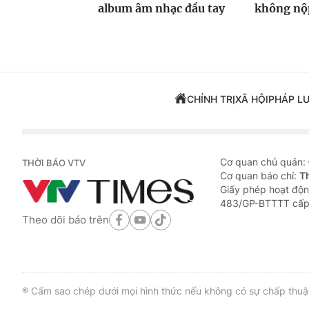
album âm nhạc đầu tay
không nộp
CHÍNH TRỊ
XÃ HỘI
PHÁP L
Cơ quan chủ quản:
THỜI BÁO VTV
Cơ quan báo chí:
T
Giấy phép hoạt độn
483/GP-BTTTT cấp
Theo dõi báo trên
® Cấm sao chép dưới mọi hình thức nếu không có sự chấp thuận 