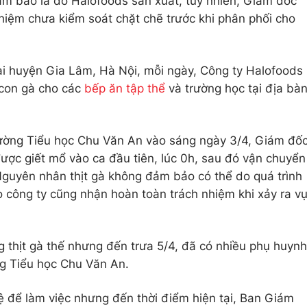
 bảo là do Halofoods sản xuất, tuy nhiên, Giám đốc
hiệm chưa kiểm soát chặt chẽ trước khi phân phối cho
ại huyện Gia Lâm, Hà Nội, mỗi ngày, Công ty Halofoods
 con gà cho các
bếp ăn tập thể
và trường học tại địa bà
trường Tiểu học Chu Văn An vào sáng ngày 3/4, Giám đố
được giết mổ vào ca đầu tiên, lúc 0h, sau đó vận chuyển
Nguyên nhân thịt gà không đảm bảo có thể do quá trình
 công ty cũng nhận hoàn toàn trách nhiệm khi xảy ra v
 thịt gà thế nhưng đến trưa 5/4, đã có nhiều phụ huynh
ng Tiểu học Chu Văn An.
hệ để làm việc nhưng đến thời điểm hiện tại, Ban Giám