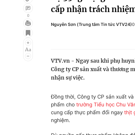
cấp nhận trách nhiệ
0
Nguyễn Sơn (Trung tâm Tin tức VTV24)
0
Giải trí
Đời sống
Điện ảnh
Du lịch
Âm nhạc
Làm đẹp
VTV.vn - Ngay sau khi phụ huynh
Sao
Chất lượng cuộc sốn
Công ty CP sản xuất và thương mạ
nhận sự việc.
Đồng thời, Công ty CP sản xuất và
phẩm cho
trường Tiểu học Chu Vă
cung cấp thực phẩm đổi ngay
thịt
nghiệm.