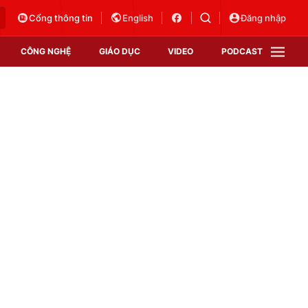
Cổng thông tin
English
Đăng nhập
CÔNG NGHỆ
GIÁO DỤC
VIDEO
PODCAST
VTV Money
VTV Thể thao
VTV Sức khoẻ
Bất động sản
Thị trường 24h
Tấm lòng Việt
Vươn mình bằng AI
VTV4
VTV8
VTV9
Lịch phát sóng
Giao lưu trực tuyến
Sự kiện