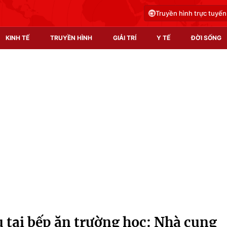
Truyền hình trực tuyến
KINH TẾ
TRUYỀN HÌNH
GIẢI TRÍ
Y TẾ
ĐỜI SỐNG
Pháp luật
Y tế
Truyền hình
Multimedia
Phim VTV
Video
Hậu trường
Shorts video
Nhân vật
Podcast
Khán giả
EMagazine
Giải sao mai
Photo
iu tại bếp ăn trường học: Nhà cung
Infographic