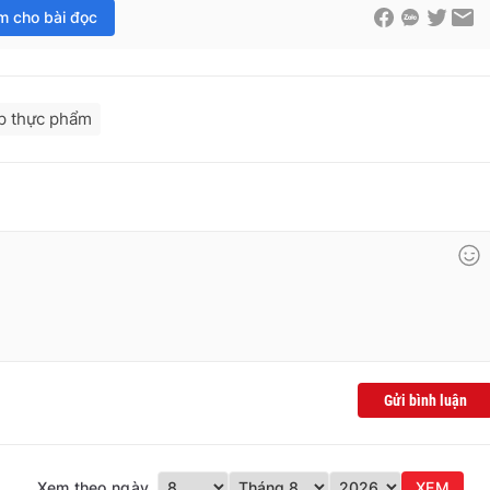
im cho bài đọc
p thực phẩm
Gửi bình luận
Xem theo ngày
XEM