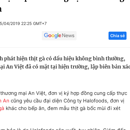
m
Góc ảnh
5/04/2019 22:25 GMT+7
Giáo dục
Công nghệ
Chia sẻ
Tuyển sinh
Hitech Công ng
Học trực tuyến
Sản phẩm
 phát hiện thịt gà có dấu hiệu không bình thường,
g
Thị trường
i An Việt đã có mặt tại hiện trường, lập biên bản xá
Tư vấn
 thương mại An Việt, đơn vị ký hợp đồng cung cấp thực
n An
cũng yêu cầu đại diện Công ty Halofoods, đơn vị
 gà
khác cho bếp ăn, đem mẫu thịt gà bốc mùi đi xét