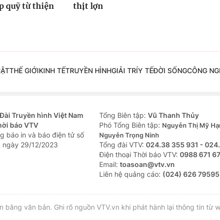
 quỹ từ thiện
thịt lợn
UẬT
THẾ GIỚI
KINH TẾ
TRUYỀN HÌNH
GIẢI TRÍ
Y TẾ
ĐỜI SỐNG
CÔNG NG
Đài Truyền hình Việt Nam
Tổng Biên tập:
Vũ Thanh Thủy
hời báo VTV
Phó Tổng Biên tập:
Nguyễn Thị Mỹ Hạ
g báo in và báo điện tử số
Nguyễn Trọng Ninh
 ngày 29/12/2023
Tổng đài VTV:
024.38 355 931 - 024
Ðiện thoại Thời báo VTV:
0988 671 6
Email:
toasoan@vtv.vn
Liên hệ quảng cáo:
(024) 626 79595
bằng văn bản. Ghi rõ nguồn VTV.vn khi phát hành lại thông tin từ w