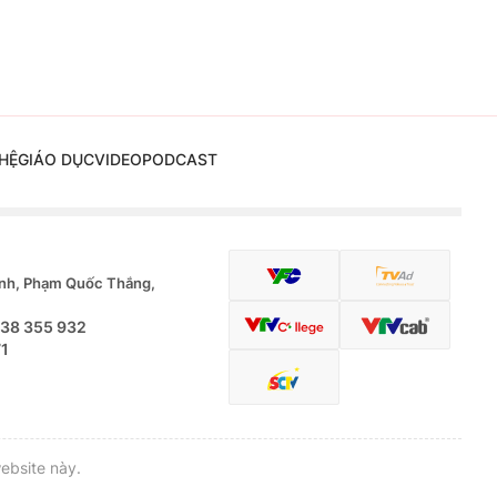
HỆ
GIÁO DỤC
VIDEO
PODCAST
nh, Phạm Quốc Thắng,
.38 355 932
71
ebsite này.