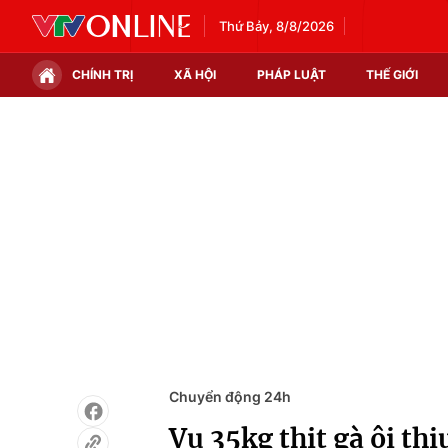
Thứ Bảy, 8/8/2026
CHÍNH TRỊ
XÃ HỘI
PHÁP LUẬT
THẾ GIỚI
Chính trị
Xã hội
Thế giới
Kinh tế
Tin tức
Tài chính
Thế giới đó đây
Thị trường
Câu chuyện quốc tế
Góc doanh nghiệp
Dữ liệu và đời sống
Chuyển động 24h
Vụ 35kg thịt gà ôi th