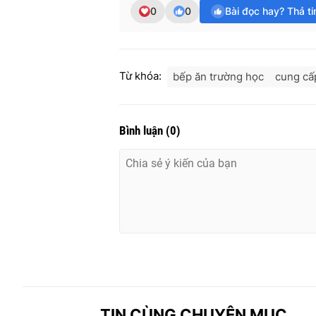
0
0
Bài đọc hay? Thả t
Từ khóa:
bếp ăn trường học
cung cấ
Bình luận
(
0
)
TIN CÙNG CHUYÊN MỤC