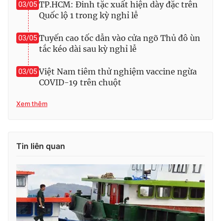
TP.HCM: Đinh tặc xuất hiện dày đặc trên
03/05
Quốc lộ 1 trong kỳ nghỉ lễ
Photo
Infographic
Tuyến cao tốc dẫn vào cửa ngõ Thủ đô ùn
03/05
Video
Shorts video
tắc kéo dài sau kỳ nghỉ lễ
Việt Nam tiêm thử nghiệm vaccine ngừa
03/05
VTV Money
VTV Thể thao
COVID-19 trên chuột
VTV Sức khoẻ
Bất động sản
Xem thêm
Thị trường 24h
Tấm lòng Việt
Tin liên quan
VTV4
Vươn mình bằng AI
VTV9
VTV8
Liên hệ tòa soạn
English