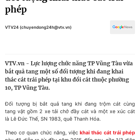
Chính trị
phép
Truyền hình
Văn hóa - Giải trí
Xã hội
Y tế
VTV24 (chuyendong24h@vtv.vn)
Đời sống
Pháp luật
Công nghệ
Giáo dục
Y tế
VTV.vn - Lực lượng chức năng TP Vũng Tàu vừa
bắt quả tang một số đối tượng khi đang khai
Thế giới
thác cát trái phép tại khu đồi cát thuộc phường
Tin tức
10, TP Vũng Tàu.
Kinh tế
Thế giới đó đây
Đối tượng bị bắt quả tang khi đang trộm cát cùng
Tài chính
Dữ liệu và đời sống
tang vật gồm 2 xe tải chở đầy cát và một xe xúc cát
Câu chuyện quốc tế
Thị trường
là Lê Đức Thế, SN 1983, quê Thanh Hóa.
Truyền hình
Góc doanh nghiệp
Theo cơ quan chức năng, việc
khai thác cát trái phép