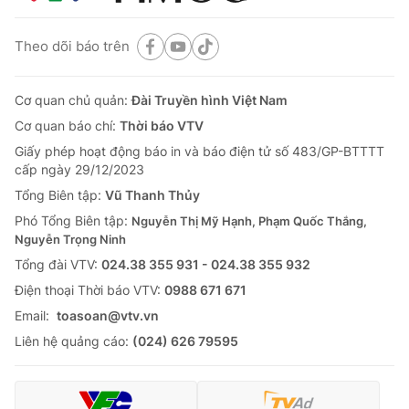
Theo dõi báo trên
Cơ quan chủ quản:
Đài Truyền hình Việt Nam
Cơ quan báo chí:
Thời báo VTV
Giấy phép hoạt động báo in và báo điện tử số 483/GP-BTTTT
cấp ngày 29/12/2023
Tổng Biên tập:
Vũ Thanh Thủy
Phó Tổng Biên tập:
Nguyễn Thị Mỹ Hạnh, Phạm Quốc Thắng,
Nguyễn Trọng Ninh
Tổng đài VTV:
024.38 355 931 - 024.38 355 932
Ðiện thoại Thời báo VTV:
0988 671 671
Email:
toasoan@vtv.vn
Liên hệ quảng cáo:
(024) 626 79595