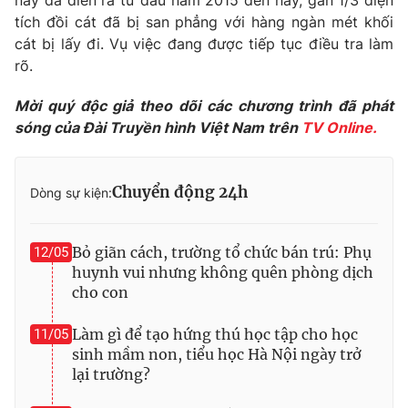
này đã diễn ra từ đầu năm 2015 đến nay, gần 1/3 diện
Phim VTV
Giải trí
tích đồi cát đã bị san phẳng với hàng ngàn mét khối
Hậu trường
cát bị lấy đi. Vụ việc đang được tiếp tục điều tra làm
Điện ảnh
rõ.
Đời sống
Nhân vật
Âm nhạc
Mời quý độc giả theo dõi các chương trình đã phát
Du lịch
Khán giả
Giáo dục
sóng của Đài Truyền hình Việt Nam trên
TV Online.
Sao
Làm đẹp
Giải sao mai
Tuyển sinh
Công nghệ
Chất lượng cuộc sống
Chuyển động 24h
Dòng sự kiện:
Học trực tuyến
Hitech Công nghệ tương lai
Giao lưu trực tuyến
Sản phẩm
Bỏ giãn cách, trường tổ chức bán trú: Phụ
12/05
huynh vui nhưng không quên phòng dịch
Lịch phát sóng
Thị trường
cho con
Tư vấn
Làm gì để tạo hứng thú học tập cho học
11/05
Chuyên mục khác
sinh mầm non, tiểu học Hà Nội ngày trở
lại trường?
Emagazine
Podcast