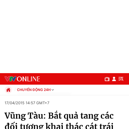
CHUYỂN ĐỘNG 24H
Chính trị
17/04/2015 14:57 GMT+7
Xã hội
Vũng Tàu: Bắt quả tang các
Pháp luật
Chuyên mục
Kinh tế
đối tượng khai thác cát trái
Thể thao