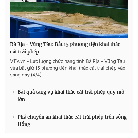
THỜI BÁO VTV
Bà Rịa - Vũng Tàu: Bắt 15 phương tiện khai thác
cát trái phép
Theo dõi báo trên
VTV.vn - Lực lượng chức năng tỉnh Bà Rịa – Vũng Tàu
vừa bắt giữ 15 phương tiện khai thác cát trái phép vào
sáng nay (4/4).
Cơ quan chủ quản:
Đài Truyền hình Việt Nam
Cơ quan báo chí:
Thời báo VTV
Bắt quả tang vụ khai thác cát trái phép quy mô
Giấy phép hoạt động báo in và báo điện tử số 483/GP-BTTTT
lớn
cấp ngày 29/12/2023
Tổng Biên tập:
Vũ Thanh Thủy
Phá chuyên án khai thác cát trái phép trên sông
Phó Tổng Biên tập:
Nguyễn Thị Mỹ Hạnh, Phạm Quốc Thắng,
Hồng
Nguyễn Trọng Ninh
Tổng đài VTV:
024.38 355 931 - 024.38 355 932