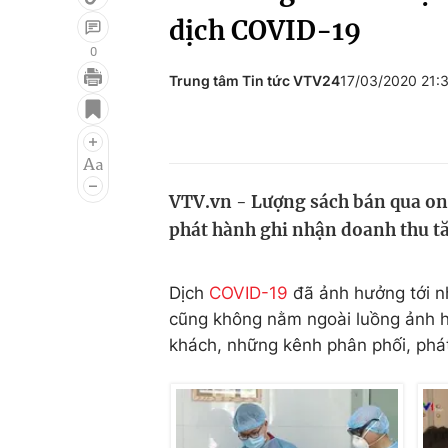
dịch COVID-19
0
Trung tâm Tin tức VTV24
17/03/2020 21:
Giải trí
Đời sống
Điện ảnh
Du lịch
Âm nhạc
Làm đẹp
VTV.vn - Lượng sách bán qua onl
Sao
Chất lượng cuộc sốn
phát hành ghi nhận doanh thu tă
Dịch
COVID-19
đã ảnh hưởng tới n
cũng không nằm ngoài luồng ảnh h
khách, những kênh phân phối, phát