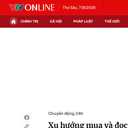
Thứ Sáu, 7/8/2026
CHÍNH TRỊ
XÃ HỘI
PHÁP LUẬT
THẾ GIỚI
Chính trị
Xã hội
Thế giới
Kinh tế
Tin tức
Tài chính
Thế giới đó đây
Thị trường
Câu chuyện quốc tế
Góc doanh nghiệp
Dữ liệu và đời sống
Chuyển động 24h
Xu hướng mua và đọc 