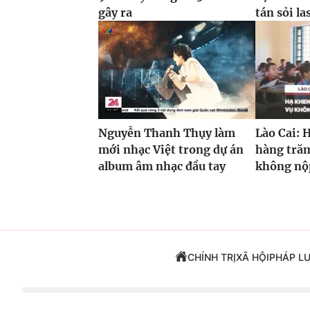
gây ra
tán sỏi la
Nguyễn Thanh Thụy làm
Lào Cai: 
mới nhạc Việt trong dự án
hàng trăm
album âm nhạc đầu tay
không nộp
CHÍNH TRỊ
XÃ HỘI
PHÁP L