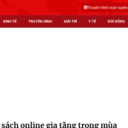
Truyền hình trực tuyến
KINH TẾ
TRUYỀN HÌNH
GIẢI TRÍ
Y TẾ
ĐỜI SỐNG
Pháp luật
Y tế
Truyền hình
Multimedia
Phim VTV
Video
Hậu trường
Shorts video
Nhân vật
Podcast
Khán giả
EMagazine
Giải sao mai
Photo
sách online gia tăng trong mùa
Infographic