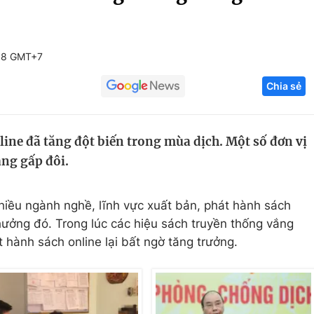
Góc ảnh
38 GMT+7
Giáo dục
Công nghệ
Chia sẻ
Tuyển sinh
Hitech Công ng
Học trực tuyến
Sản phẩm
ine đã tăng đột biến trong mùa dịch. Một số đơn vị
g
Thị trường
ng gấp đôi.
Tư vấn
hiều ngành nghề, lĩnh vực xuất bản, phát hành sách
ưởng đó. Trong lúc các hiệu sách truyền thống vắng
 hành sách online lại bất ngờ tăng trưởng.