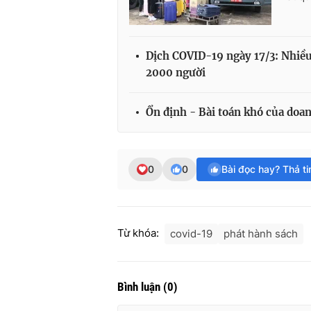
Dịch COVID-19 ngày 17/3: Nhiều 
2000 người
Ổn định - Bài toán khó của do
0
0
Bài đọc hay? Thả t
Từ khóa:
covid-19
phát hành sách
Bình luận
(
0
)