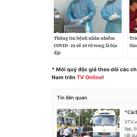
Thông tin bệnh nhân nhiễm
Tri
COVID-19 số 20 tử vong là bịa
thu
đặt
* Mời quý độc giả theo dõi các c
Nam trên
TV Online
!
Tin liên quan
“Cách
VTV.v
tạp, 
rất q