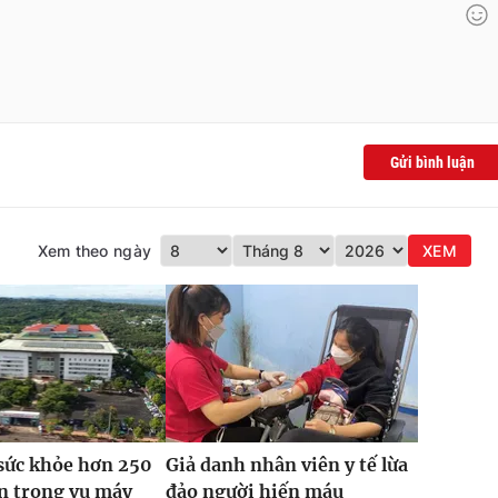
Gửi bình luận
Xem theo ngày
XEM
sức khỏe hơn 250
Giả danh nhân viên y tế lừa
n trong vụ máy
đảo người hiến máu