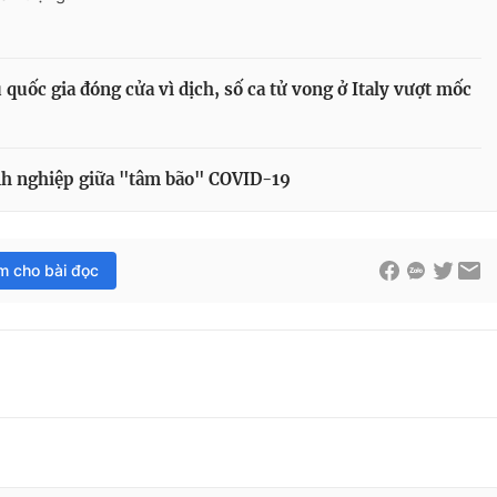
quốc gia đóng cửa vì dịch, số ca tử vong ở Italy vượt mốc
anh nghiệp giữa "tâm bão" COVID-19
im cho bài đọc