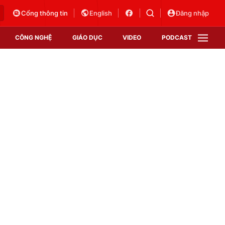
Cổng thông tin
English
Đăng nhập
CÔNG NGHỆ
GIÁO DỤC
VIDEO
PODCAST
VTV Money
VTV Thể thao
VTV Sức khoẻ
Bất động sản
Thị trường 24h
Tấm lòng Việt
Vươn mình bằng AI
VTV4
VTV8
VTV9
Lịch phát sóng
Giao lưu trực tuyến
Sự kiện