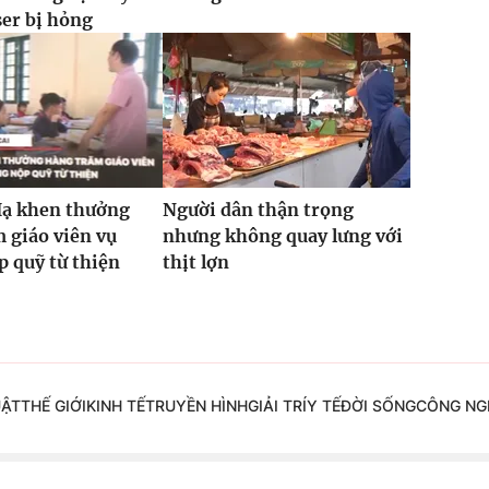
ser bị hỏng
Hạ khen thưởng
Người dân thận trọng
 giáo viên vụ
nhưng không quay lưng với
 quỹ từ thiện
thịt lợn
UẬT
THẾ GIỚI
KINH TẾ
TRUYỀN HÌNH
GIẢI TRÍ
Y TẾ
ĐỜI SỐNG
CÔNG NG