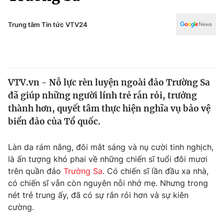
Chính trị
Truyền hình
Văn hóa - Giải trí
Trung tâm Tin tức VTV24
Xã hội
Y tế
Đời sống
Pháp luật
Công nghệ
Giáo dục
VTV.vn - Nỗ lực rèn luyện ngoài đảo Trường Sa
Y tế
đã giúp những người lính trẻ rắn rỏi, trưởng
thành hơn, quyết tâm thực hiện nghĩa vụ bảo vệ
Thế giới
biển đảo của Tổ quốc.
Tin tức
Làn da rám nắng, đôi mắt sáng và nụ cười tinh nghịch,
Kinh tế
là ấn tượng khó phai về những chiến sĩ tuổi đôi mươi
Thế giới đó đây
Tài chính
trên quần đảo
Trường Sa
. Có chiến sĩ lần đầu xa nhà,
Dữ liệu và đời sống
Câu chuyện quốc tế
có chiến sĩ vẫn còn nguyên nỗi nhớ mẹ. Nhưng trong
Thị trường
nét trẻ trung ấy, đã có sự rắn rỏi hơn và sự kiên
Truyền hình
cường.
Góc doanh nghiệp