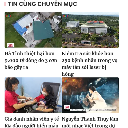
TIN CÙNG CHUYÊN MỤC
Ðiện thoại Thời báo VTV:
024.66 897 897
Email:
toasoan@vtv.vn
Liên hệ quảng cáo:
024-7300.7108
Hà Tĩnh thiệt hại hơn
Kiểm tra sức khỏe hơn
9.000 tỷ đồng do 3 cơn
250 bệnh nhân trong vụ
bão gây ra
máy tán sỏi laser bị
hỏng
® Cấm sao chép dưới mọi hình thức nếu không có sự chấp
thuận bằng văn bản. Ghi rõ nguồn VTV.vn khi phát hành lại
thông tin từ website này.
Giả danh nhân viên y tế
Nguyễn Thanh Thụy làm
lừa đảo người hiến máu
mới nhạc Việt trong dự