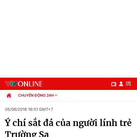
CHUYỂN ĐỘNG 24H
Chính trị
05/06/2016 16:01 GMT+7
Xã hội
Ý chí sắt đá của người lính trẻ
Pháp luật
Chuyên mục
Kinh tế
Trường Sa
Thể thao