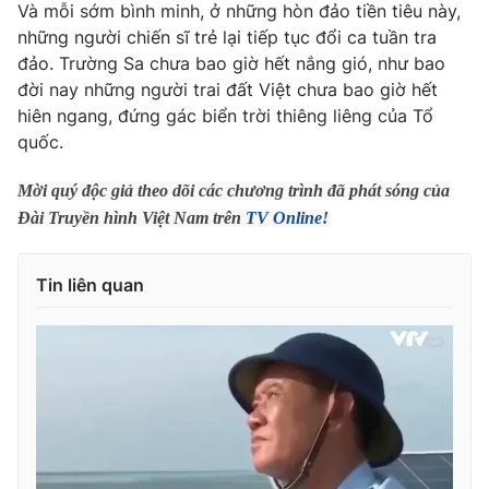
Phim VTV
Và mỗi sớm bình minh, ở những hòn đảo tiền tiêu này,
Giải trí
những người chiến sĩ trẻ lại tiếp tục đổi ca tuần tra
Hậu trường
đảo. Trường Sa chưa bao giờ hết nắng gió, như bao
Điện ảnh
Đời sống
đời nay những người trai đất Việt chưa bao giờ hết
Nhân vật
Âm nhạc
hiên ngang, đứng gác biển trời thiêng liêng của Tổ
Du lịch
Khán giả
quốc.
Giáo dục
Sao
Làm đẹp
Giải sao mai
Mời quý độc giả theo dõi các chương trình đã phát sóng của
Tuyển sinh
Công nghệ
Chất lượng cuộc sống
Đài Truyền hình Việt Nam trên
TV Online!
Học trực tuyến
Hitech Công nghệ tương lai
Giao lưu trực tuyến
Tin liên quan
Sản phẩm
Lịch phát sóng
Thị trường
Tư vấn
Chuyên mục khác
Emagazine
Podcast