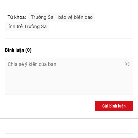
Từ khóa:
Trường Sa
bảo vệ biển đảo
lính trẻ Trường Sa
THỜI BÁO VTV
Bình luận
(
0
)
Theo dõi báo trên
Cơ quan chủ quản:
Đài Truyền hình Việt Nam
Cơ quan báo chí:
Thời báo VTV
Giấy phép hoạt động báo in và báo điện tử số 483/GP-BTTTT
cấp ngày 29/12/2023
Gửi bình luận
Tổng Biên tập:
Vũ Thanh Thủy
Phó Tổng Biên tập:
Nguyễn Thị Mỹ Hạnh, Phạm Quốc Thắng,
Nguyễn Trọng Ninh
Tổng đài VTV:
024.38 355 931 - 024.38 355 932