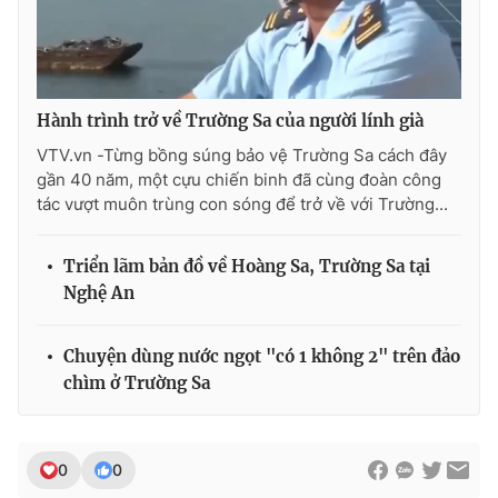
Photo
Infographic
Video
Shorts video
Hành trình trở về Trường Sa của người lính già
VTV.vn -Từng bồng súng bảo vệ Trường Sa cách đây
VTV Money
VTV Thể thao
gần 40 năm, một cựu chiến binh đã cùng đoàn công
tác vượt muôn trùng con sóng để trở về với Trường...
VTV Sức khoẻ
Bất động sản
Triển lãm bản đồ về Hoàng Sa, Trường Sa tại
Nghệ An
Thị trường 24h
Tấm lòng Việt
Chuyện dùng nước ngọt "có 1 không 2" trên đảo
VTV4
Vươn mình bằng AI
chìm ở Trường Sa
VTV9
VTV8
0
0
Liên hệ tòa soạn
English