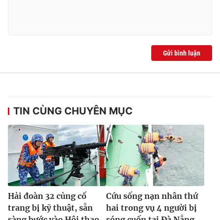
Gửi bình luận
TIN CÙNG CHUYÊN MỤC
Hải đoàn 32 củng cố
Cứu sống nạn nhân thứ
trang bị kỹ thuật, sẵn
hai trong vụ 4 người bị
sàng bước vào Hội thao
sóng cuốn tại Đà Nẵng