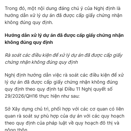
Trong đó, một nội dung đáng chú ý của Nghị định là
Photo
Infographic
hướng dẫn xử lý dự án đã được cấp giấy chứng nhận
không đúng quy định.
Video
Shorts video
Hướng dẫn xử lý dự án đã được cấp giấy chứng nhận
không đúng quy định
VTV Money
VTV Thể thao
Rà soát các điều kiện để xử lý dự án đã được cấp giấy
VTV Sức khoẻ
Bất động sản
chứng nhận không đúng quy định
Nghị định hướng dẫn việc rà soát các điều kiện để xử
Thị trường 24h
Tấm lòng Việt
lý dự án đã được cấp giấy chứng nhận không đúng
quy định theo quy định tại Điều 11 Nghị quyết số
VTV4
Vươn mình bằng AI
29/2026/QH16 thực hiện như sau:
Sở Xây dựng chủ trì, phối hợp với các cơ quan có liên
VTV9
VTV8
quan rà soát sự phù hợp của dự án với các quy hoạch
theo quy định của pháp luật về quy hoạch đô thị và
Liên hệ tòa soạn
English
nông thôn.