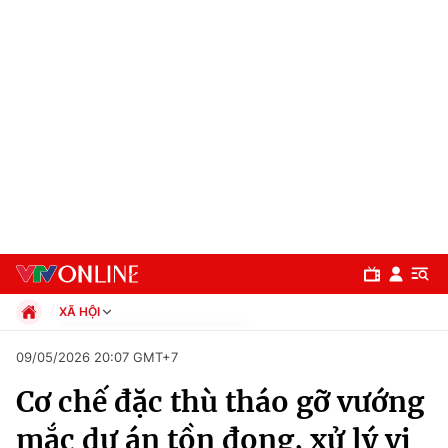
XÃ HỘI
Chính trị
09/05/2026 20:07 GMT+7
Xã hội
Cơ chế đặc thù tháo gỡ vướng
Pháp luật
Chuyên mục
Kinh tế
mắc dự án tồn đọng, xử lý vi
Thể thao