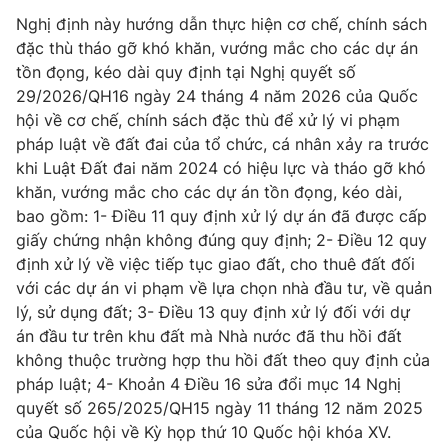
Phim VTV
Giải trí
Nghị định này hướng dẫn thực hiện cơ chế, chính sách
Hậu trường
đặc thù tháo gỡ khó khăn, vướng mắc cho các dự án
Điện ảnh
tồn đọng, kéo dài quy định tại Nghị quyết số
Đời sống
Nhân vật
29/2026/QH16 ngày 24 tháng 4 năm 2026 của Quốc
Âm nhạc
hội về cơ chế, chính sách đặc thù để xử lý vi phạm
Du lịch
Khán giả
Giáo dục
Sao
pháp luật về đất đai của tổ chức, cá nhân xảy ra trước
Làm đẹp
Giải sao mai
khi Luật Đất đai năm 2024 có hiệu lực và tháo gỡ khó
Tuyển sinh
khăn, vướng mắc cho các dự án tồn đọng, kéo dài,
Công nghệ
Chất lượng cuộc sống
bao gồm: 1- Điều 11 quy định xử lý dự án đã được cấp
Học trực tuyến
Hitech Công nghệ tương lai
giấy chứng nhận không đúng quy định; 2- Điều 12 quy
Giao lưu trực tuyến
định xử lý về việc tiếp tục giao đất, cho thuê đất đối
Sản phẩm
với các dự án vi phạm về lựa chọn nhà đầu tư, về quản
Lịch phát sóng
lý, sử dụng đất; 3- Điều 13 quy định xử lý đối với dự
Thị trường
án đầu tư trên khu đất mà Nhà nước đã thu hồi đất
Tư vấn
không thuộc trường hợp thu hồi đất theo quy định của
pháp luật; 4- Khoản 4 Điều 16 sửa đổi mục 14 Nghị
Chuyên mục khác
quyết số 265/2025/QH15 ngày 11 tháng 12 năm 2025
Emagazine
Podcast
của Quốc hội về Kỳ họp thứ 10 Quốc hội khóa XV.