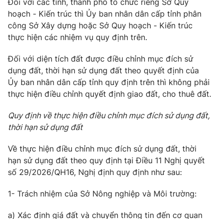
Email:
toasoan@vtv.vn
Đối với các tỉnh, thành phố tổ chức riêng Sở Quy
hoạch - Kiến trúc thì Ủy ban nhân dân cấp tỉnh phân
Liên hệ quảng cáo:
024-7300.7108
công Sở Xây dựng hoặc Sở Quy hoạch - Kiến trúc
thực hiện các nhiệm vụ quy định trên.
Đối với diện tích đất được điều chỉnh mục đích sử
dụng đất, thời hạn sử dụng đất theo quyết định của
Ủy ban nhân dân cấp tỉnh quy định trên thì không phải
thực hiện điều chỉnh quyết định giao đất, cho thuê đất.
Quy định về thực hiện điều chỉnh mục đích sử dụng đất,
thời hạn sử dụng đất
Về thực hiện điều chỉnh mục đích sử dụng đất, thời
® Cấm sao chép dưới mọi hình thức nếu không có sự chấp
hạn sử dụng đất theo quy định tại Điều 11 Nghị quyết
thuận bằng văn bản. Ghi rõ nguồn VTV.vn khi phát hành lại
số 29/2026/QH16, Nghị định quy định như sau:
thông tin từ website này.
1- Trách nhiệm của Sở Nông nghiệp và Môi trường:
a) Xác định giá đất và chuyển thông tin đến cơ quan