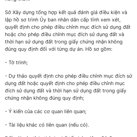
Sở Xây dựng tổng hợp kết quả đánh giá điều kiện và
lập hồ sơ trình Ủy ban nhân dân cấp tỉnh xem xét,
quyết định cho phép điều chỉnh mục đích sử dụng đất
THỜI BÁO VTV
hoặc cho phép điều chỉnh mục đích sử dụng đất và
thời hạn sử dụng đất trong giấy chứng nhận không
Theo dõi báo trên
đúng quy định đối với từng dự án. Hồ sơ gồm:
- Tờ trình;
Cơ quan chủ quản:
Đài Truyền hình Việt Nam
Cơ quan báo chí:
Thời báo VTV
- Dự thảo quyết định cho phép điều chỉnh mục đích sử
Giấy phép hoạt động báo in và báo điện tử số 483/GP-BTTTT
dụng đất hoặc quyết định cho phép điều chỉnh mục
cấp ngày 29/12/2023
đích sử dụng đất và thời hạn sử dụng đất trong giấy
Tổng Biên tập:
Vũ Thanh Thủy
chứng nhận không đúng quy định;
Phó Tổng Biên tập:
Nguyễn Thị Mỹ Hạnh, Phạm Quốc Thắng,
- Ý kiến của các cơ quan liên quan;
Nguyễn Trọng Ninh
Tổng đài VTV:
024.38 355 931 - 024.38 355 932
- Tài liệu khác có liên quan (nếu có).
Ðiện thoại Thời báo VTV:
024.66 897 897