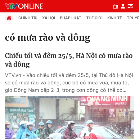
CHÍNH TRỊ
XÃ HỘI
PHÁP LUẬT
THẾ GIỚI
KINH TẾ
TRUYỀ
có mưa rào và dông
Chuyên mục
Chiều tối và đêm 25/5, Hà Nội có mưa rào
Chính trị
và dông
VTV.vn - Vào chiều tối và đêm 25/5, tại Thủ đô Hà Nội
Xã hội
sẽ có mưa rào và dông, cục bộ có mưa vừa, mưa to,
gió Đông Nam cấp 2-3, trong cơn dông có thể có...
Pháp luật
Y tế
Thế giới