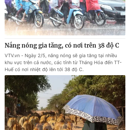
Tin tức
Kinh tế
Thế giới đó đây
Tài chính
Dữ liệu và đời sống
Câu chuyện quốc tế
Thị trường
Nắng nóng gia tăng, có nơi trên 38 độ C
Truyền hình
Góc doanh nghiệp
VTV.vn - Ngày 2/5, nắng nóng sẽ gia tăng tại nhiều
Phim VTV
Giải trí
khu vực trên cả nước, các tỉnh từ Tháng Hóa đến TT-
Hậu trường
Huế có nơi nhiệt độ lên tới 38 độ C.
Điện ảnh
Đời sống
Nhân vật
Âm nhạc
Du lịch
Khán giả
Giáo dục
Sao
Làm đẹp
Giải sao mai
Tuyển sinh
Công nghệ
Chất lượng cuộc sống
Học trực tuyến
Hitech Công nghệ tương lai