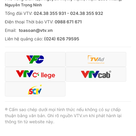
Thị trường 24h
Tấm lòng Việt
Nguyễn Trọng Ninh
Tổng đài VTV:
024.38 355 931 - 024.38 355 932
VTV4
Vươn mình bằng AI
Ðiện thoại Thời báo VTV:
0988 671 671
Email:
toasoan@vtv.vn
VTV9
VTV8
Liên hệ quảng cáo:
(024) 626 79595
Liên hệ tòa soạn
English
THỜI BÁO VTV
® Cấm sao chép dưới mọi hình thức nếu không có sự chấp
thuận bằng văn bản. Ghi rõ nguồn VTV.vn khi phát hành lại
Theo dõi báo trên
thông tin từ website này.
Cơ quan chủ quản:
Đài Truyền hình Việt Nam