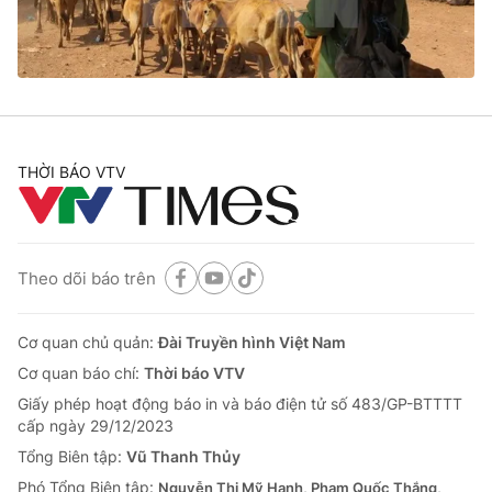
Giao lưu trực tuyến
Sản phẩm
Lịch phát sóng
Thị trường
Tư vấn
Chuyên mục khác
THỜI BÁO VTV
Emagazine
Podcast
Photo
Infographic
Theo dõi báo trên
Video
Shorts video
Cơ quan chủ quản:
Đài Truyền hình Việt Nam
Cơ quan báo chí:
Thời báo VTV
VTV Money
VTV Thể thao
Giấy phép hoạt động báo in và báo điện tử số 483/GP-BTTTT
cấp ngày 29/12/2023
VTV Sức khoẻ
Bất động sản
Tổng Biên tập:
Vũ Thanh Thủy
Phó Tổng Biên tập:
Nguyễn Thị Mỹ Hạnh, Phạm Quốc Thắng,