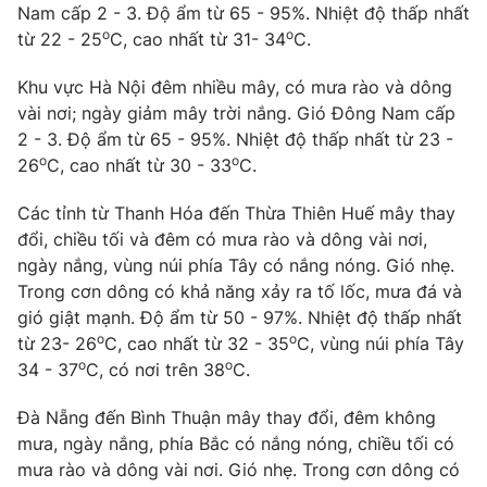
Phim VTV
Nam cấp 2 - 3. Độ ẩm từ 65 - 95%. Nhiệt độ thấp nhất
Giải trí
o
o
từ 22 - 25
C, cao nhất từ 31- 34
C.
Hậu trường
Điện ảnh
Đời sống
Khu vực Hà Nội đêm nhiều mây, có mưa rào và dông
Nhân vật
Âm nhạc
vài nơi; ngày giảm mây trời nắng. Gió Đông Nam cấp
Du lịch
Khán giả
2 - 3. Độ ẩm từ 65 - 95%. Nhiệt độ thấp nhất từ 23 -
Giáo dục
Sao
o
o
26
C, cao nhất từ 30 - 33
C.
Làm đẹp
Giải sao mai
Tuyển sinh
Công nghệ
Các tỉnh từ Thanh Hóa đến Thừa Thiên Huế mây thay
Chất lượng cuộc sống
Học trực tuyến
đổi, chiều tối và đêm có mưa rào và dông vài nơi,
Hitech Công nghệ tương lai
ngày nắng, vùng núi phía Tây có nắng nóng. Gió nhẹ.
Giao lưu trực tuyến
Trong cơn dông có khả năng xảy ra tố lốc, mưa đá và
Sản phẩm
gió giật mạnh. Độ ẩm từ 50 - 97%. Nhiệt độ thấp nhất
Lịch phát sóng
o
o
từ 23- 26
C, cao nhất từ 32 - 35
C, vùng núi phía Tây
Thị trường
o
o
34 - 37
C, có nơi trên 38
C.
Tư vấn
Đà Nẵng đến Bình Thuận mây thay đổi, đêm không
Chuyên mục khác
mưa, ngày nắng, phía Bắc có nắng nóng, chiều tối có
Emagazine
Podcast
mưa rào và dông vài nơi. Gió nhẹ. Trong cơn dông có