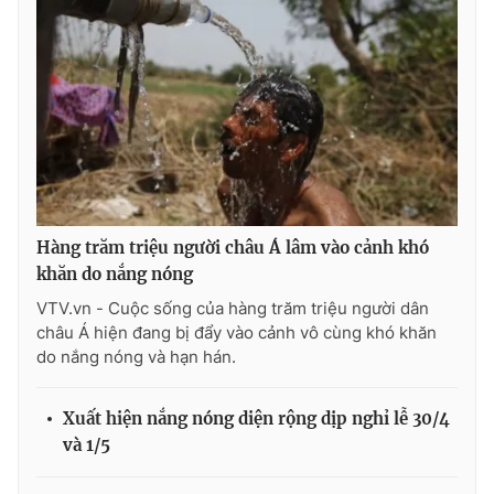
THỜI BÁO VTV
Theo dõi báo trên
Hàng trăm triệu người châu Á lâm vào cảnh khó
khăn do nắng nóng
Cơ quan chủ quản:
Đài Truyền hình Việt Nam
VTV.vn - Cuộc sống của hàng trăm triệu người dân
Cơ quan báo chí:
Thời báo VTV
châu Á hiện đang bị đẩy vào cảnh vô cùng khó khăn
Giấy phép hoạt động báo in và báo điện tử số 483/GP-BTTTT
do nắng nóng và hạn hán.
cấp ngày 29/12/2023
Tổng Biên tập:
Vũ Thanh Thủy
Xuất hiện nắng nóng diện rộng dịp nghỉ lễ 30/4
Phó Tổng Biên tập:
Nguyễn Thị Mỹ Hạnh, Phạm Quốc Thắng,
và 1/5
Nguyễn Trọng Ninh
Tổng đài VTV:
024.38 355 931 - 024.38 355 932