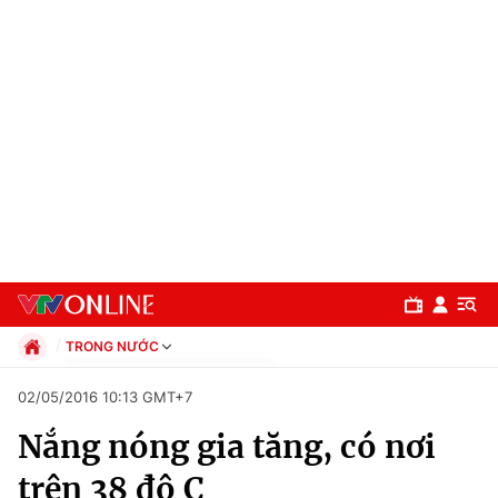
TRONG NƯỚC
Chính trị
02/05/2016 10:13 GMT+7
Xã hội
Nắng nóng gia tăng, có nơi
Pháp luật
Chuyên mục
Kinh tế
trên 38 độ C
Thể thao