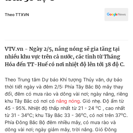
Chính trị
Truyền hình
Văn hóa - Giải trí
Theo TTXVN
Xã hội
Y tế
Đời sống
Pháp luật
Công nghệ
Giáo dục
VTV.vn - Ngày 2/5, nắng nóng sẽ gia tăng tại
Y tế
nhiều khu vực trên cả nước, các tỉnh từ Tháng
Hóa đến TT-Huế có nơi nhiệt độ lên tới 38 độ C.
Thế giới
Theo Trung tâm Dự báo Khí tượng Thủy văn, dự báo
Tin tức
thời tiết ngày và đêm 2/5: Phía Tây Bắc Bộ mây thay
Kinh tế
đổi, đêm có mưa rào và dông vài nơi; ngày nắng, riêng
Thế giới đó đây
Tài chính
khu Tây Bắc có nơi có
nắng nóng
. Gió nhẹ. Độ ẩm từ
Dữ liệu và đời sống
Câu chuyện quốc tế
o
45 - 95%. Nhiệt độ thấp nhất từ 21 - 24
C , cao nhất
Thị trường
o
o
o
từ 31 - 34
C; khu Tây Bắc 33 - 36
C, có nơi trên 37
C.
Truyền hình
Phía Đông Bắc Bộ đêm nhiều mây, có mưa rào và
Góc doanh nghiệp
dông vài nơi; ngày giảm mây, trời nắng. Gió Đông