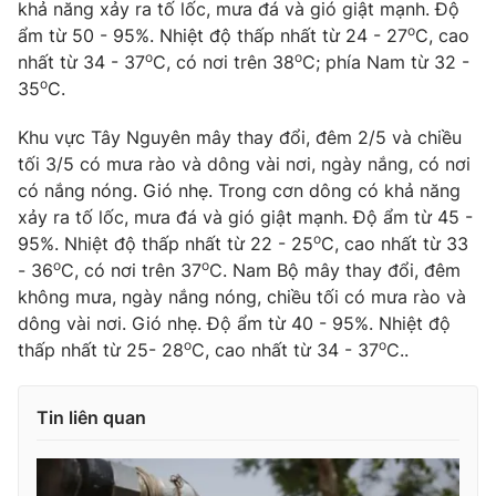
khả năng xảy ra tố lốc, mưa đá và gió giật mạnh. Độ
o
Photo
ẩm từ 50 - 95%. Nhiệt độ thấp nhất từ 24 - 27
Infographic
C, cao
o
o
nhất từ 34 - 37
C, có nơi trên 38
C; phía Nam từ 32 -
o
35
C.
Video
Shorts video
Khu vực Tây Nguyên mây thay đổi, đêm 2/5 và chiều
VTV Money
tối 3/5 có mưa rào và dông vài nơi, ngày nắng, có nơi
VTV Thể thao
có nắng nóng. Gió nhẹ. Trong cơn dông có khả năng
xảy ra tố lốc, mưa đá và gió giật mạnh. Độ ẩm từ 45 -
VTV Sức khoẻ
Bất động sản
o
95%. Nhiệt độ thấp nhất từ 22 - 25
C, cao nhất từ 33
o
o
- 36
C, có nơi trên 37
C. Nam Bộ mây thay đổi, đêm
Thị trường 24h
Tấm lòng Việt
không mưa, ngày nắng nóng, chiều tối có mưa rào và
dông vài nơi. Gió nhẹ. Độ ẩm từ 40 - 95%. Nhiệt độ
o
o
thấp nhất từ 25- 28
C, cao nhất từ 34 - 37
C..
VTV4
Vươn mình bằng AI
Tin liên quan
VTV9
VTV8
Liên hệ tòa soạn
English