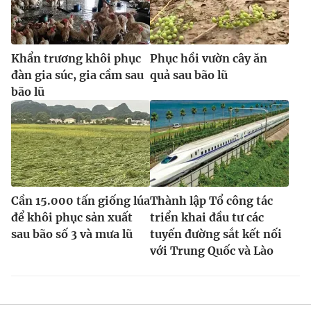
Khẩn trương khôi phục
Phục hồi vườn cây ăn
đàn gia súc, gia cầm sau
quả sau bão lũ
bão lũ
Cần 15.000 tấn giống lúa
Thành lập Tổ công tác
để khôi phục sản xuất
triển khai đầu tư các
sau bão số 3 và mưa lũ
tuyến đường sắt kết nối
với Trung Quốc và Lào