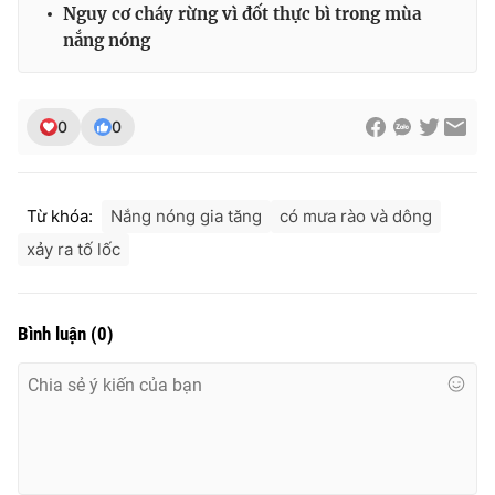
Ðiện thoại Thời báo VTV:
024.66 897 897
Nguy cơ cháy rừng vì đốt thực bì trong mùa
nắng nóng
Email:
toasoan@vtv.vn
Liên hệ quảng cáo:
024-7300.7108
0
0
Từ khóa:
Nắng nóng gia tăng
có mưa rào và dông
xảy ra tố lốc
Bình luận
(
0
)
® Cấm sao chép dưới mọi hình thức nếu không có sự chấp
thuận bằng văn bản. Ghi rõ nguồn VTV.vn khi phát hành lại
thông tin từ website này.