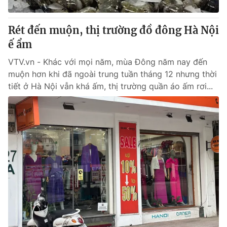
Giấy phép hoạt động báo in và báo điện tử số 483/GP-BTTTT
cấp ngày 29/12/2023
Rét đến muộn, thị trường đồ đông Hà Nội
Tổng Biên tập:
Vũ Thanh Thủy
ế ẩm
Phó Tổng Biên tập:
Nguyễn Thị Mỹ Hạnh, Phạm Quốc Thắng,
Nguyễn Trọng Ninh
VTV.vn - Khác với mọi năm, mùa Đông năm nay đến
Tổng đài VTV:
024.38 355 931 - 024.38 355 932
muộn hơn khi đã ngoài trung tuần tháng 12 nhưng thời
Ðiện thoại Thời báo VTV:
024.66 897 897
tiết ở Hà Nội vẫn khá ấm, thị trường quần áo ấm rơi...
Email:
toasoan@vtv.vn
Liên hệ quảng cáo:
024-7300.7108