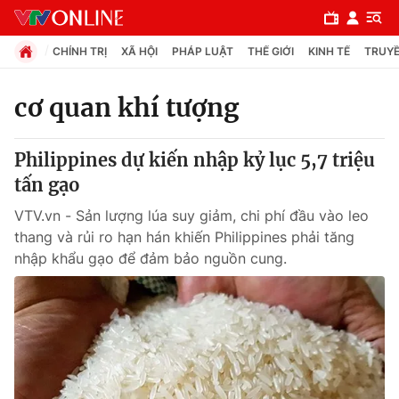
CHÍNH TRỊ
XÃ HỘI
PHÁP LUẬT
THẾ GIỚI
KINH TẾ
TRUYỀ
cơ quan khí tượng
Chuyên mục
Philippines dự kiến nhập kỷ lục 5,7 triệu
Chính trị
tấn gạo
VTV.vn - Sản lượng lúa suy giảm, chi phí đầu vào leo
Xã hội
thang và rủi ro hạn hán khiến Philippines phải tăng
nhập khẩu gạo để đảm bảo nguồn cung.
Pháp luật
Y tế
Thế giới