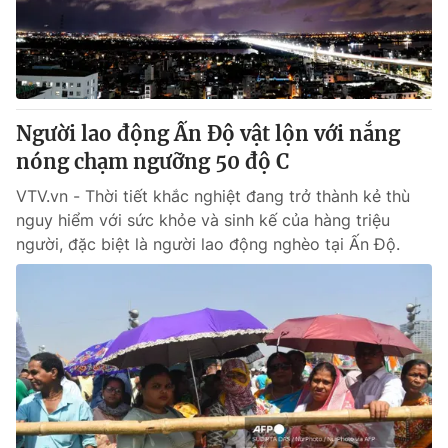
Giao lưu trực tuyến
Sản phẩm
Lịch phát sóng
Thị trường
Tư vấn
Người lao động Ấn Độ vật lộn với nắng
Chuyên mục khác
nóng chạm ngưỡng 50 độ C
Emagazine
Podcast
VTV.vn - Thời tiết khắc nghiệt đang trở thành kẻ thù
nguy hiểm với sức khỏe và sinh kế của hàng triệu
Photo
Infographic
người, đặc biệt là người lao động nghèo tại Ấn Độ.
Video
Shorts video
VTV Money
VTV Thể thao
VTV Sức khoẻ
Bất động sản