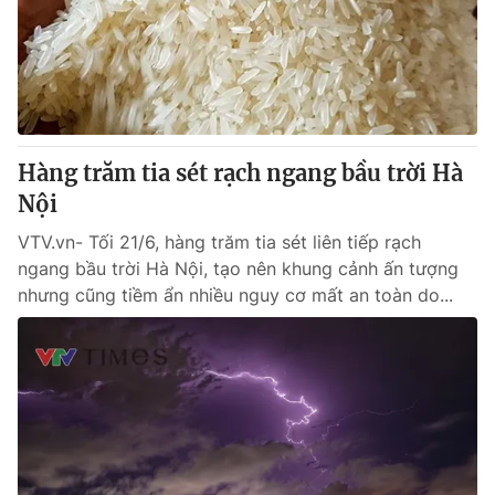
Tin tức
Kinh tế
Thế giới đó đây
Tài chính
Dữ liệu và đời sống
Câu chuyện quốc tế
Thị trường
Hàng trăm tia sét rạch ngang bầu trời Hà
Truyền hình
Góc doanh nghiệp
Nội
Phim VTV
Giải trí
VTV.vn- Tối 21/6, hàng trăm tia sét liên tiếp rạch
Hậu trường
ngang bầu trời Hà Nội, tạo nên khung cảnh ấn tượng
Điện ảnh
nhưng cũng tiềm ẩn nhiều nguy cơ mất an toàn do...
Đời sống
Nhân vật
Âm nhạc
Du lịch
Khán giả
Giáo dục
Sao
Làm đẹp
Giải sao mai
Tuyển sinh
Công nghệ
Chất lượng cuộc sống
Học trực tuyến
Hitech Công nghệ tương lai