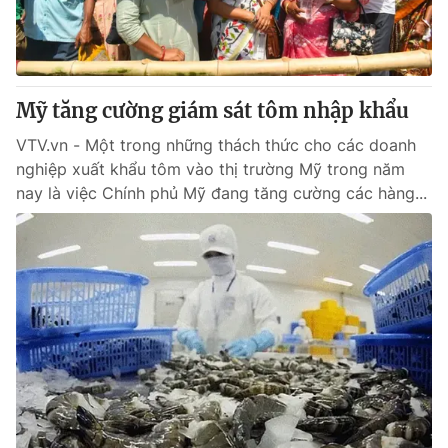
Thị trường 24h
Tấm lòng Việt
VTV4
Vươn mình bằng AI
Mỹ tăng cường giám sát tôm nhập khẩu
VTV9
VTV8
VTV.vn - Một trong những thách thức cho các doanh
nghiệp xuất khẩu tôm vào thị trường Mỹ trong năm
Liên hệ tòa soạn
English
nay là việc Chính phủ Mỹ đang tăng cường các hàng...
THỜI BÁO VTV
Theo dõi báo trên
Cơ quan chủ quản:
Đài Truyền hình Việt Nam
Cơ quan báo chí:
Thời báo VTV