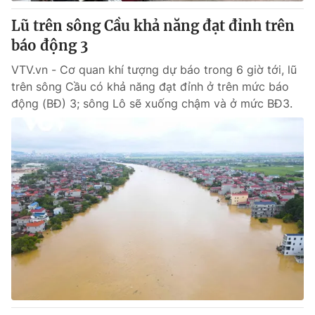
Lũ trên sông Cầu khả năng đạt đỉnh trên
® Cấm sao chép dưới mọi hình thức nếu không có sự chấp
báo động 3
thuận bằng văn bản. Ghi rõ nguồn VTV.vn khi phát hành lại
thông tin từ website này.
VTV.vn - Cơ quan khí tượng dự báo trong 6 giờ tới, lũ
trên sông Cầu có khả năng đạt đỉnh ở trên mức báo
động (BĐ) 3; sông Lô sẽ xuống chậm và ở mức BĐ3.