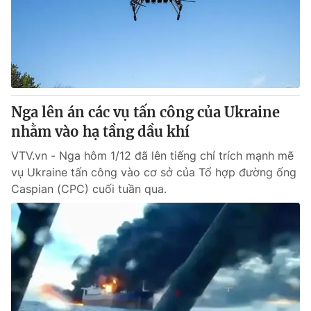
Giao lưu trực tuyến
Sản phẩm
Lịch phát sóng
Thị trường
Tư vấn
Chuyên mục khác
Nga lên án các vụ tấn công của Ukraine
Emagazine
Podcast
nhằm vào hạ tầng dầu khí
VTV.vn - Nga hôm 1/12 đã lên tiếng chỉ trích mạnh mẽ
Photo
Infographic
vụ Ukraine tấn công vào cơ sở của Tổ hợp đường ống
Caspian (CPC) cuối tuần qua.
Video
Shorts video
VTV Money
VTV Thể thao
VTV Sức khoẻ
Bất động sản