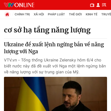
CHÍNH TRỊ
XÃ HỘI
PHÁP LUẬT
THẾ GIỚI
KINH TẾ
TRUYỀ
cơ sở hạ tầng năng lượng
Chuyên mục
Ukraine đề xuất lệnh ngừng bắn về năng
Chính trị
lượng với Nga
VTV.vn - Tổng thống Ukraine Zelensky hôm 6/4 cho
Xã hội
biết nước này đã đề xuất với Nga một lệnh ngừng bắn
về năng lượng với sự trung gian của Mỹ.
Pháp luật
Y tế
Thế giới