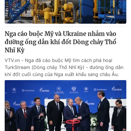
Giấy phép hoạt động báo in và báo điện tử số 483/GP-BTTTT
cấp ngày 29/12/2023
Tổng Biên tập:
Vũ Thanh Thủy
Phó Tổng Biên tập:
Nguyễn Thị Mỹ Hạnh, Phạm Quốc Thắng,
Nga cáo buộc Mỹ và Ukraine nhắm vào
Nguyễn Trọng Ninh
Tổng đài VTV:
đường ống dẫn khí đốt Dòng chảy Thổ
024.38 355 931 - 024.38 355 932
Ðiện thoại Thời báo VTV:
Nhĩ Kỳ
024.66 897 897
Email:
toasoan@vtv.vn
VTV.vn - Nga đã cáo buộc Mỹ tìm cách phá hoại
Liên hệ quảng cáo:
024-7300.7108
TurkStream (Dòng chảy Thổ Nhĩ Kỳ) - đường ống dẫn
khí đốt cuối cùng của Nga xuất khẩu sang châu Âu.