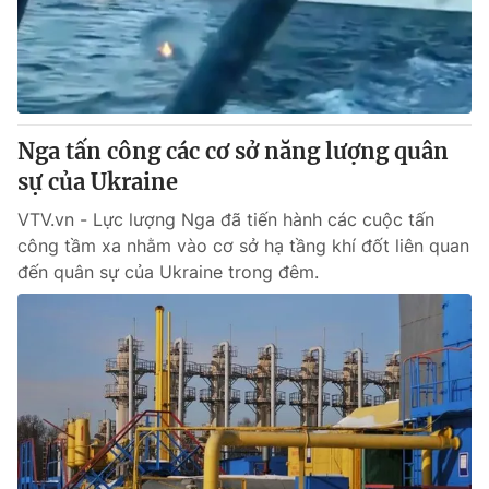
Thị trường 24h
Tấm lòng Việt
VTV4
Vươn mình bằng AI
VTV9
VTV8
Nga tấn công các cơ sở năng lượng quân
sự của Ukraine
Liên hệ tòa soạn
English
VTV.vn - Lực lượng Nga đã tiến hành các cuộc tấn
công tầm xa nhằm vào cơ sở hạ tầng khí đốt liên quan
đến quân sự của Ukraine trong đêm.
THỜI BÁO VTV
Theo dõi báo trên
Cơ quan chủ quản:
Đài Truyền hình Việt Nam
Cơ quan báo chí:
Thời báo VTV