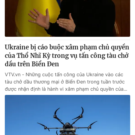
Tin tức
Kinh tế
Thế giới đó đây
Tài chính
Dữ liệu và đời sống
Câu chuyện quốc tế
Thị trường
Ukraine bị cáo buộc xâm phạm chủ quyền
Truyền hình
Góc doanh nghiệp
của Thổ Nhĩ Kỳ trong vụ tấn công tàu chở
Phim VTV
dầu trên Biển Đen
Giải trí
Hậu trường
VTV.vn - Những cuộc tấn công của Ukraine vào các
Điện ảnh
tàu chở dầu thương mại ở Biển Đen trong tuần trước
Đời sống
Nhân vật
được nhận định là hành vi xâm phạm chủ quyền của...
Âm nhạc
Du lịch
Khán giả
Giáo dục
Sao
Làm đẹp
Giải sao mai
Tuyển sinh
Công nghệ
Chất lượng cuộc sống
Học trực tuyến
Hitech Công nghệ tương lai