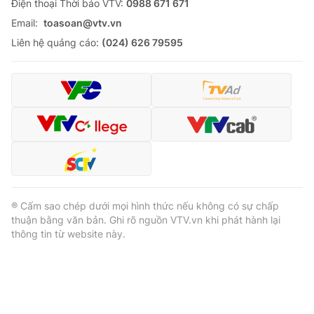
Ðiện thoại Thời báo VTV:
0988 671 671
Email:
toasoan@vtv.vn
Liên hệ quảng cáo:
(024) 626 79595
® Cấm sao chép dưới mọi hình thức nếu không có sự chấp
thuận bằng văn bản. Ghi rõ nguồn VTV.vn khi phát hành lại
thông tin từ website này.