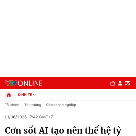
KINH TẾ
Chính trị
Tài chính
Thị trường
Góc doanh nghiệp
Xã hội
01/06/2026 17:42 GMT+7
Pháp luật
Chuyên mục
Kinh tế
Cơn sốt AI tạo nên thế hệ tỷ
Thể thao