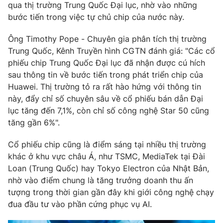
qua thị trường Trung Quốc Đại lục, nhờ vào những
bước tiến trong việc tự chủ chip của nước này.
Ông Timothy Pope - Chuyên gia phân tích thị trường
THỜI BÁO VTV
Trung Quốc, Kênh Truyền hình CGTN đánh giá: "Các cổ
phiếu chip Trung Quốc Đại lục đã nhận được cú hích
sau thông tin về bước tiến trong phát triển chip của
Theo dõi báo trên
Huawei. Thị trường tỏ ra rất hào hứng với thông tin
này, đẩy chỉ số chuyên sâu về cổ phiếu bán dẫn Đại
Cơ quan chủ quản:
Đài Truyền hình Việt Nam
lục tăng đến 7,1%, còn chỉ số công nghệ Star 50 cũng
Cơ quan báo chí:
Thời báo VTV
tăng gần 6%".
Giấy phép hoạt động báo in và báo điện tử số 483/GP-BTTTT
Cổ phiếu chip cũng là điểm sáng tại nhiều thị trường
cấp ngày 29/12/2023
khác ở khu vực châu Á, như TSMC, MediaTek tại Đài
Tổng Biên tập:
Vũ Thanh Thủy
Loan (Trung Quốc) hay Tokyo Electron của Nhật Bản,
Phó Tổng Biên tập:
Nguyễn Thị Mỹ Hạnh, Phạm Quốc Thắng,
nhờ vào điểm chung là tăng trưởng doanh thu ấn
Nguyễn Trọng Ninh
tượng trong thời gian gần đây khi giới công nghệ chạy
Tổng đài VTV:
024.38 355 931 - 024.38 355 932
đua đầu tư vào phần cứng phục vụ AI.
Ðiện thoại Thời báo VTV:
024.66 897 897