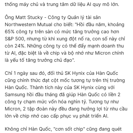
thống máy chủ và trung tâm dữ liệu AI quy mô lớn.
Photo
Infographic
Ông Matt Stucky - Công ty Quản lý tài sản
Northwestern Mutual cho biết: "Hồi đầu năm, khoảng
Video
Shorts video
65% công ty trên sàn có mức tăng trưởng cao hơn
S&P 500, nhưng từ khi xung đột nổ ra, con số này chỉ
VTV Money
VTV Thể thao
còn 24%. Những công ty có thể đẩy mạnh doanh thu
từ AI, đặc biệt là về chip và bộ nhớ như Micron chính
là yếu tố tăng trưởng chủ đạo".
VTV Sức khoẻ
Bất động sản
Chỉ 1 ngày sau đó, đối thủ SK Hynix của Hàn Quốc
Thị trường 24h
Tấm lòng Việt
cũng chính thức đạt cột mốc tương tự trên thị trường
Hàn Quốc. Thành tích này của SK Hynix cùng với
Samsung hồi đầu tháng đã giúp Hàn Quốc có liền 2
VTV4
Vươn mình bằng AI
công ty chạm mức vốn hóa nghìn tỷ. Tương tự như
Micron, 2 tập đoàn này đều đang hưởng lợi từ nhu cầu
VTV9
VTV8
lớn về chip nhớ cao cấp phục vụ phát triển AI.
Không chỉ Hàn Quốc, "cơn sốt chip" cũng đang quét
Liên hệ tòa soạn
English