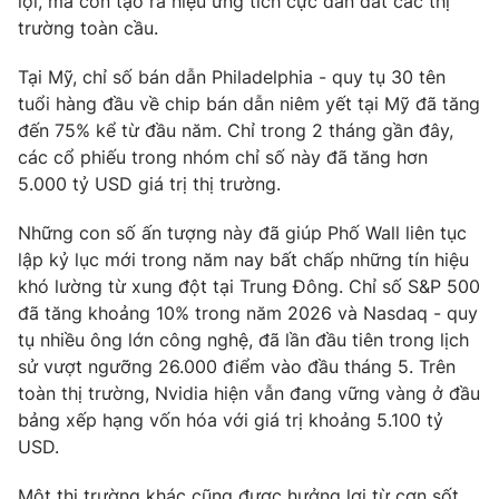
lợi, mà còn tạo ra hiệu ứng tích cực dẫn dắt các thị
trường toàn cầu.
Tại Mỹ, chỉ số bán dẫn Philadelphia - quy tụ 30 tên
tuổi hàng đầu về chip bán dẫn niêm yết tại Mỹ đã tăng
đến 75% kể từ đầu năm. Chỉ trong 2 tháng gần đây,
các cổ phiếu trong nhóm chỉ số này đã tăng hơn
5.000 tỷ USD giá trị thị trường.
Những con số ấn tượng này đã giúp Phố Wall liên tục
lập kỷ lục mới trong năm nay bất chấp những tín hiệu
khó lường từ xung đột tại Trung Đông. Chỉ số S&P 500
đã tăng khoảng 10% trong năm 2026 và Nasdaq - quy
tụ nhiều ông lớn công nghệ, đã lần đầu tiên trong lịch
sử vượt ngưỡng 26.000 điểm vào đầu tháng 5. Trên
toàn thị trường, Nvidia hiện vẫn đang vững vàng ở đầu
bảng xếp hạng vốn hóa với giá trị khoảng 5.100 tỷ
USD.
Một thị trường khác cũng được hưởng lợi từ cơn sốt