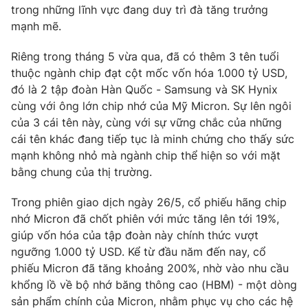
Phim VTV
trong những lĩnh vực đang duy trì đà tăng trưởng
Giải trí
mạnh mẽ.
Hậu trường
Điện ảnh
Đời sống
Riêng trong tháng 5 vừa qua, đã có thêm 3 tên tuổi
Nhân vật
Âm nhạc
thuộc ngành chip đạt cột mốc vốn hóa 1.000 tỷ USD,
Du lịch
Khán giả
đó là 2 tập đoàn Hàn Quốc - Samsung và SK Hynix
Giáo dục
Sao
cùng với ông lớn chip nhớ của Mỹ Micron. Sự lên ngôi
Làm đẹp
Giải sao mai
của 3 cái tên này, cùng với sự vững chắc của những
Tuyển sinh
Công nghệ
Chất lượng cuộc sống
cái tên khác đang tiếp tục là minh chứng cho thấy sức
Học trực tuyến
mạnh không nhỏ mà ngành chip thể hiện so với mặt
Hitech Công nghệ tương lai
bằng chung của thị trường.
Giao lưu trực tuyến
Sản phẩm
Trong phiên giao dịch ngày 26/5, cổ phiếu hãng chip
Lịch phát sóng
Thị trường
nhớ Micron đã chốt phiên với mức tăng lên tới 19%,
giúp vốn hóa của tập đoàn này chính thức vượt
Tư vấn
ngưỡng 1.000 tỷ USD. Kể từ đầu năm đến nay, cổ
Chuyên mục khác
phiếu Micron đã tăng khoảng 200%, nhờ vào nhu cầu
khổng lồ về bộ nhớ băng thông cao (HBM) - một dòng
Emagazine
Podcast
sản phẩm chính của Micron, nhằm phục vụ cho các hệ