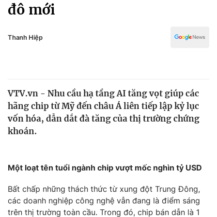
Chính trị
đô mới
Truyền hình
Văn hóa - Giải trí
Xã hội
Y tế
Thanh Hiệp
Đời sống
Pháp luật
Công nghệ
Giáo dục
Y tế
VTV.vn - Nhu cầu hạ tầng AI tăng vọt giúp các
hãng chip từ Mỹ đến châu Á liên tiếp lập kỷ lục
Thế giới
vốn hóa, dẫn dắt đà tăng của thị trường chứng
khoán.
Tin tức
Kinh tế
Thế giới đó đây
Tài chính
Một loạt tên tuổi ngành chip vượt mốc nghìn tỷ USD
Dữ liệu và đời sống
Câu chuyện quốc tế
Thị trường
Bất chấp những thách thức từ xung đột Trung Đông,
Truyền hình
các doanh nghiệp công nghệ vẫn đang là điểm sáng
Góc doanh nghiệp
trên thị trường toàn cầu. Trong đó, chip bán dẫn là 1