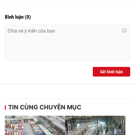
Bình luận
(
0
)
Gửi bình luận
TIN CÙNG CHUYÊN MỤC