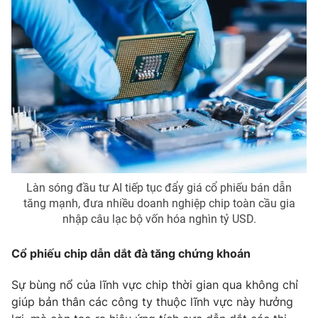
Email:
toasoan@vtv.vn
Liên hệ quảng cáo:
024-7300.7108
Làn sóng đầu tư AI tiếp tục đẩy giá cổ phiếu bán dẫn
tăng mạnh, đưa nhiều doanh nghiệp chip toàn cầu gia
nhập câu lạc bộ vốn hóa nghìn tỷ USD.
® Cấm sao chép dưới mọi hình thức nếu không có sự chấp
thuận bằng văn bản. Ghi rõ nguồn VTV.vn khi phát hành lại
thông tin từ website này.
Cổ phiếu chip dẫn dắt đà tăng chứng khoán
Sự bùng nổ của lĩnh vực chip thời gian qua không chỉ
giúp bản thân các công ty thuộc lĩnh vực này hưởng