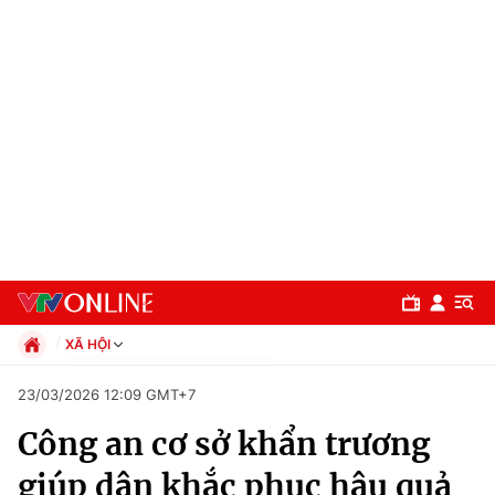
XÃ HỘI
Chính trị
23/03/2026 12:09 GMT+7
Xã hội
Công an cơ sở khẩn trương
Pháp luật
Chuyên mục
Kinh tế
giúp dân khắc phục hậu quả
Thể thao