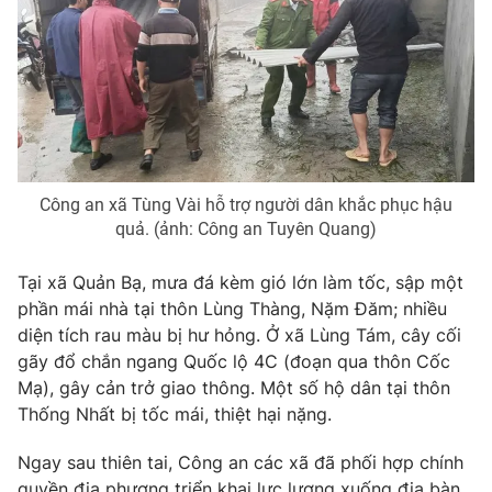
Ðiện thoại Thời báo VTV:
024.66 897 897
Email:
toasoan@vtv.vn
Liên hệ quảng cáo:
024-7300.7108
Công an xã Tùng Vài hỗ trợ người dân khắc phục hậu
quả. (ảnh: Công an Tuyên Quang)
Tại xã Quản Bạ, mưa đá kèm gió lớn làm tốc, sập một
phần mái nhà tại thôn Lùng Thàng, Nặm Đăm; nhiều
diện tích rau màu bị hư hỏng. Ở xã Lùng Tám, cây cối
gãy đổ chắn ngang Quốc lộ 4C (đoạn qua thôn Cốc
® Cấm sao chép dưới mọi hình thức nếu không có sự chấp
Mạ), gây cản trở giao thông. Một số hộ dân tại thôn
thuận bằng văn bản. Ghi rõ nguồn VTV.vn khi phát hành lại
Thống Nhất bị tốc mái, thiệt hại nặng.
thông tin từ website này.
Ngay sau thiên tai, Công an các xã đã phối hợp chính
quyền địa phương triển khai lực lượng xuống địa bàn,