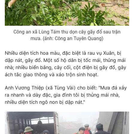
THỜI BÁO VTV
Công an xã Lùng Tám thu dọn cây gãy đổ sau trận
mưa. (ảnh: Công an Tuyên Quang)
Nhiều diện tích hoa màu, đặc biệt là rau vụ Xuân, bị
Theo dõi báo trên
dập nát, gãy đổ. Một số hộ dân bị tốc mái, thủng mái
nhà; nhiều biển bảng, cây cối, cột điện bị gãy đổ, gây
ách tắc giao thông và xáo trộn sinh hoạt.
Cơ quan chủ quản:
Đài Truyền hình Việt Nam
Cơ quan báo chí:
Thời báo VTV
Anh Vương Thiệp (xã Tùng Vài) cho biết: "Mưa đá xảy
Giấy phép hoạt động báo in và báo điện tử số 483/GP-BTTTT
ra nhanh và dày đặc, gia đình tôi bị thủng mái nhà,
cấp ngày 29/12/2023
nhiều diện tích ngô non bị dập nát."
Tổng Biên tập:
Vũ Thanh Thủy
Phó Tổng Biên tập:
Nguyễn Thị Mỹ Hạnh, Phạm Quốc Thắng,
Nguyễn Trọng Ninh
Tổng đài VTV:
024.38 355 931 - 024.38 355 932