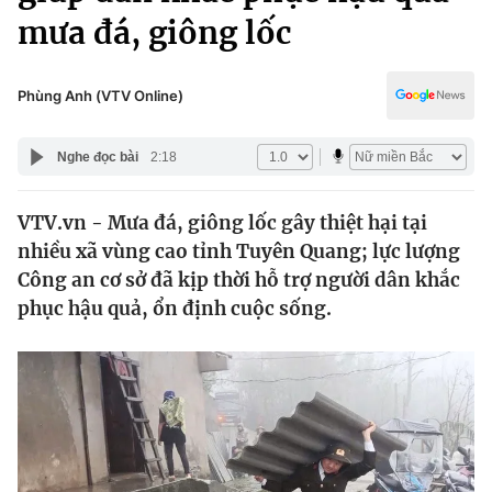
Chính trị
mưa đá, giông lốc
Truyền hình
Văn hóa - Giải trí
Xã hội
Y tế
Phùng Anh (VTV Online)
Đời sống
Pháp luật
Công nghệ
Nghe đọc bài
2:18
Giáo dục
Y tế
VTV.vn - Mưa đá, giông lốc gây thiệt hại tại
nhiều xã vùng cao tỉnh Tuyên Quang; lực lượng
Thế giới
Công an cơ sở đã kịp thời hỗ trợ người dân khắc
Tin tức
phục hậu quả, ổn định cuộc sống.
Kinh tế
Thế giới đó đây
Tài chính
Dữ liệu và đời sống
Câu chuyện quốc tế
Thị trường
Truyền hình
Góc doanh nghiệp