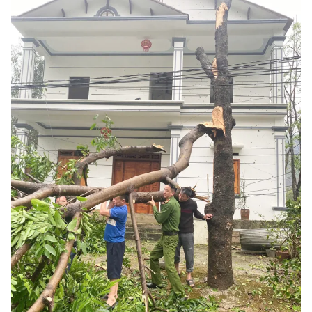
Photo
Infographic
Video
Shorts video
VTV Money
VTV Thể thao
VTV Sức khoẻ
Bất động sản
Thị trường 24h
Tấm lòng Việt
VTV4
Vươn mình bằng AI
VTV9
VTV8
Liên hệ tòa soạn
English