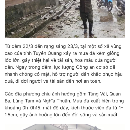
Phim VTV
Giải trí
Hậu trường
Điện ảnh
Đời sống
Nhân vật
Âm nhạc
Du lịch
Khán giả
Giáo dục
Sao
Từ đêm 22/3 đến rạng sáng 23/3, tại một số xã vùng
Làm đẹp
Giải sao mai
Tuyển sinh
cao của tỉnh Tuyên Quang xảy ra mưa đá kèm giông
Công nghệ
Chất lượng cuộc sống
lốc lớn, gây thiệt hại về tài sản, hoa màu của người
Học trực tuyến
dân. Ngay trong đêm, lực lượng Công an cơ sở đã
Hitech Công nghệ tương lai
Giao lưu trực tuyến
nhanh chóng có mặt, hỗ trợ người dân khắc phục hậu
Sản phẩm
quả, di dời người và tài sản đến nơi an toàn.
Lịch phát sóng
Thị trường
Các địa phương chịu ảnh hưởng gồm Tùng Vài, Quản
Bạ, Lùng Tám và Nghĩa Thuận. Mưa đá xuất hiện trong
Tư vấn
khoảng 0h–0h15, mật độ dày, kích thước viên đá từ 1–
Chuyên mục khác
1,5cm, gây ảnh hưởng lớn đến đời sống và sản xuất.
Emagazine
Podcast