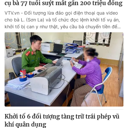
cụ bà 77 tuổi suýt mất gần 200 triệu đồng
VTV.vn - Đối tượng lừa đảo gọi điện thoại qua video
cho bà L. (Sơn La) và tổ chức đọc lệnh khởi tố vụ án,
khởi tố bị can y như thật, yêu cầu bà chuyển tiền để...
Khởi tố 6 đối tượng tàng trữ trái phép vũ
khí quân dụng