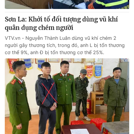
® Cấm sao chép dưới mọi hình thức nếu không có sự chấp
Sơn La: Khởi tố đối tượng dùng vũ khí
thuận bằng văn bản. Ghi rõ nguồn VTV.vn khi phát hành lại
quân dụng chém người
thông tin từ website này.
VTV.vn - Nguyễn Thành Luân dùng vũ khí chém 2
người gây thương tích, trong đó, anh L bị tổn thương
cơ thể 9%, anh Đ bị tổn thương cơ thể 25%.