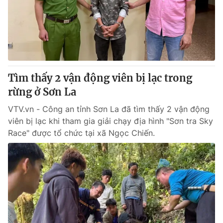
Tin tức
Kinh tế
Thế giới đó đây
Tài chính
Dữ liệu và đời sống
Câu chuyện quốc tế
Thị trường
Tìm thấy 2 vận động viên bị lạc trong
Truyền hình
Góc doanh nghiệp
rừng ở Sơn La
Phim VTV
Giải trí
VTV.vn - Công an tỉnh Sơn La đã tìm thấy 2 vận động
Hậu trường
viên bị lạc khi tham gia giải chạy địa hình "Sơn tra Sky
Điện ảnh
Race" được tổ chức tại xã Ngọc Chiến.
Đời sống
Nhân vật
Âm nhạc
Du lịch
Khán giả
Giáo dục
Sao
Làm đẹp
Giải sao mai
Tuyển sinh
Công nghệ
Chất lượng cuộc sống
Học trực tuyến
Hitech Công nghệ tương lai