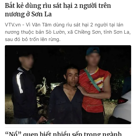
Bắt kẻ dùng rìu sát hại 2 người trên
nương ở Sơn La
VTV.vn - Vì Văn Tăm dùng rìu sát hại 2 người tại lán
nương thuộc bản Sò Lườn, xã Chiềng Sơn, tỉnh Sơn La,
sau đó bỏ trốn lên rừng.
“Nổ” quen biết nhiều sếp trong ngành