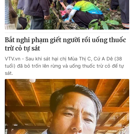
Giao lưu trực tuyến
Sản phẩm
Lịch phát sóng
Thị trường
Tư vấn
Bắt nghi phạm giết người rồi uống thuốc
Chuyên mục khác
trừ cỏ tự sát
Emagazine
Podcast
VTV.vn - Sau khi sát hại chị Mùa Thị C, Cứ A Dê (38
tuổi) đã bỏ trốn lên rừng và uống thuốc trừ cỏ để tự
Photo
Infographic
sát.
Video
Shorts video
VTV Money
VTV Thể thao
VTV Sức khoẻ
Bất động sản