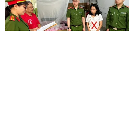
Tin mới
Video
Live
Emagazine
Trang chủ
Bắt khẩn cấp 2 nghi phạm giết người sau
6 giờ truy vết
VTV.vn - Ngày 18/4, Công an tỉnh Sơn La phá thành
công vụ án giết người xảy ra tại xã Chiềng Sung,
huyện Mai Sơn, bắt 2 đối tượng đã ra tay sát hại nạn...