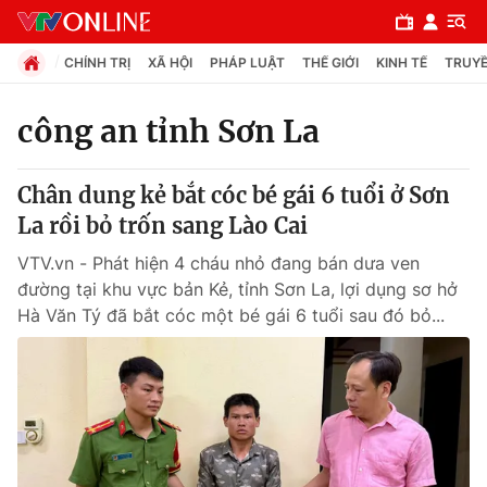
CHÍNH TRỊ
XÃ HỘI
PHÁP LUẬT
THẾ GIỚI
KINH TẾ
TRUYỀ
công an tỉnh Sơn La
Chuyên mục
Chân dung kẻ bắt cóc bé gái 6 tuổi ở Sơn
Chính trị
La rồi bỏ trốn sang Lào Cai
VTV.vn - Phát hiện 4 cháu nhỏ đang bán dưa ven
Xã hội
đường tại khu vực bản Kẻ, tỉnh Sơn La, lợi dụng sơ hở
Hà Văn Tý đã bắt cóc một bé gái 6 tuổi sau đó bỏ...
Pháp luật
Y tế
Thế giới