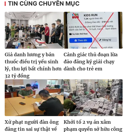
TIN CÙNG CHUYÊN MỤC
Giả danh lương y bán
Cảnh giác thủ đoạn lừa
thuốc điều trị yếu sinh
đảo đăng ký giải chạy
lý, thu lợi bất chính hơn
dành cho trẻ em
32 tỷ đồng
Xử phạt người đàn ông
Khởi tố 2 vụ án xâm
đăng tin sai sự thật về
phạm quyền sở hữu công