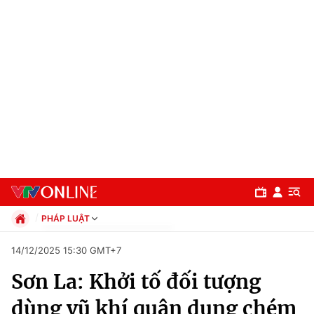
PHÁP LUẬT
Chính trị
14/12/2025 15:30 GMT+7
Xã hội
Sơn La: Khởi tố đối tượng
Pháp luật
Chuyên mục
Kinh tế
dùng vũ khí quân dụng chém
Thể thao