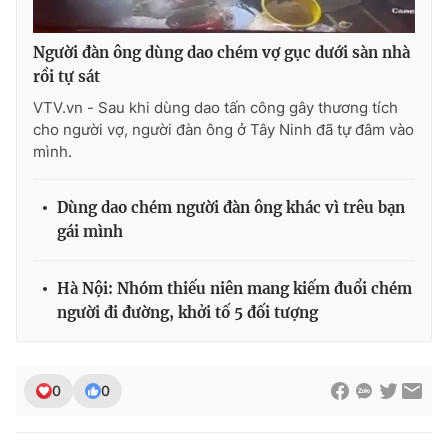
Ðiện thoại Thời báo VTV:
024.66 897 897
Email:
toasoan@vtv.vn
Người đàn ông dùng dao chém vợ gục dưới sàn nhà
Liên hệ quảng cáo:
024-7300.7108
rồi tự sát
VTV.vn - Sau khi dùng dao tấn công gây thương tích
cho người vợ, người đàn ông ở Tây Ninh đã tự đâm vào
mình.
Dùng dao chém người đàn ông khác vì trêu bạn
gái mình
Hà Nội: Nhóm thiếu niên mang kiếm đuổi chém
người đi đường, khởi tố 5 đối tượng
® Cấm sao chép dưới mọi hình thức nếu không có sự chấp
thuận bằng văn bản. Ghi rõ nguồn VTV.vn khi phát hành lại
thông tin từ website này.
0
0