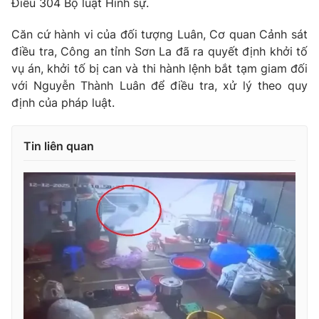
Điều 304 Bộ luật Hình sự.
Căn cứ hành vi của đối tượng Luân, Cơ quan Cảnh sát
điều tra, Công an tỉnh Sơn La đã ra quyết định khởi tố
vụ án, khởi tố bị can và thi hành lệnh bắt tạm giam đối
THỜI BÁO VTV
với Nguyễn Thành Luân để điều tra, xử lý theo quy
định của pháp luật.
Theo dõi báo trên
Tin liên quan
Cơ quan chủ quản:
Đài Truyền hình Việt Nam
Cơ quan báo chí:
Thời báo VTV
Giấy phép hoạt động báo in và báo điện tử số 483/GP-BTTTT
cấp ngày 29/12/2023
Tổng Biên tập:
Vũ Thanh Thủy
Phó Tổng Biên tập:
Nguyễn Thị Mỹ Hạnh, Phạm Quốc Thắng,
Nguyễn Trọng Ninh
Tổng đài VTV:
024.38 355 931 - 024.38 355 932