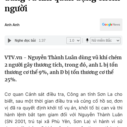
Chính trị
người
Truyền hình
Văn hóa - Giải trí
Xã hội
Y tế
Anh Anh
Đời sống
Pháp luật
Công nghệ
Nghe đọc bài
1:37
Giáo dục
Y tế
VTV.vn - Nguyễn Thành Luân dùng vũ khí chém
2 người gây thương tích, trong đó, anh L bị tổn
Thế giới
thương cơ thể 9%, anh Đ bị tổn thương cơ thể
Tin tức
25%.
Kinh tế
Thế giới đó đây
Cơ quan Cảnh sát điều tra, Công an tỉnh Sơn La cho
Tài chính
Dữ liệu và đời sống
biết, sau một thời gian điều tra và củng cố hồ sơ, đơn
Câu chuyện quốc tế
Thị trường
vị đã ra quyết định khởi tố vụ án, khởi tố bị can và thi
hành lệnh bắt tạm giam đối với Nguyễn Thành Luân
Truyền hình
Góc doanh nghiệp
(SN 2001, trú tại xã Phù Yên, Sơn La) vì hành vi sử