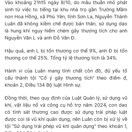
Vào khoảng 21h15 ngày 9/10, do mâu thuẫn nhỏ phát
sinh từ việc to tiếng tại khu nhà trọ gần Trường Mầm
Photo
Infographic
non Hoa Hồng, xã Phù Yên, tỉnh Sơn La, Nguyễn Thành
Luân đã không kiềm chế được bản thân, sử dụng dao
Video
Shorts video
là hung khí nguy hiểm chém gây thương tích cho anh
Nguyễn Văn L và anh Đỗ Văn Đ.
VTV Money
VTV Thể thao
Hậu quả, anh L bị tổn thương cơ thể 9%, anh Đ bị tổn
thương cơ thể 25%. Tổng tỷ lệ thương tích là 34%.
VTV Sức khoẻ
Bất động sản
Hành vi của Luân mang tính chất côn đồ, đủ yếu tố
cấu thành tội "Cố ý gây thương tích" theo điểm đ,
Thị trường 24h
Tấm lòng Việt
khoản 2, Điều 134 Bộ luật Hình sự.
VTV4
Vươn mình bằng AI
Đồng thời, theo quy định của Luật Quản lý, sử dụng vũ
khí, vật liệu nổ và công cụ hỗ trợ năm 2024, con dao
có tính sát thương cao được sử dụng trái pháp luật
VTV9
VTV8
được coi là vũ khí quân dụng, nên Luân còn bị xử lý về
tội "Sử dụng trái phép vũ khí quân dụng" theo khoản 1,
Liên hệ tòa soạn
English