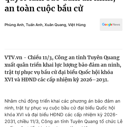
Chính trị
an toàn cuộc bầu cử
Truyền hình
Văn hóa - Giải trí
Xã hội
Y tế
Phùng Anh, Tuấn Anh, Xuân Quang, Việt Hùng
Đời sống
Pháp luật
Công nghệ
Giáo dục
Y tế
VTV.vn - Chiều 11/3, Công an tỉnh Tuyên Quang
xuất quân triển khai lực lượng bảo đảm an ninh,
Thế giới
trật tự phục vụ bầu cử đại biểu Quốc hội khóa
Tin tức
XVI và HĐND các cấp nhiệm kỳ 2026–2031.
Kinh tế
Thế giới đó đây
Tài chính
Dữ liệu và đời sống
Nhằm chủ động triển khai các phương án bảo đảm an
Câu chuyện quốc tế
Thị trường
ninh, trật tự phục vụ cuộc bầu cử đại biểu Quốc hội
khóa XVI và đại biểu HĐND các cấp nhiệm kỳ 2026-
Truyền hình
Góc doanh nghiệp
2031, chiều 11/3, Công an tỉnh Tuyên Quang tổ chức Lễ