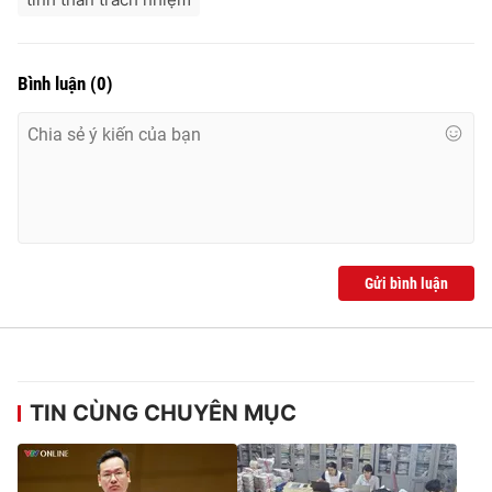
Bình luận
(
0
)
Gửi bình luận
TIN CÙNG CHUYÊN MỤC