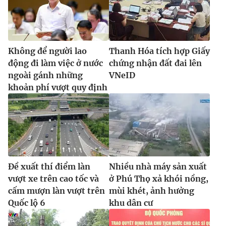
Không để người lao
Thanh Hóa tích hợp Giấy
động đi làm việc ở nước
chứng nhận đất đai lên
ngoài gánh những
VNeID
khoản phí vượt quy định
Đề xuất thí điểm làn
Nhiều nhà máy sản xuất
vượt xe trên cao tốc và
ở Phú Thọ xả khói nồng,
cấm mượn làn vượt trên
mùi khét, ảnh hưởng
Quốc lộ 6
khu dân cư