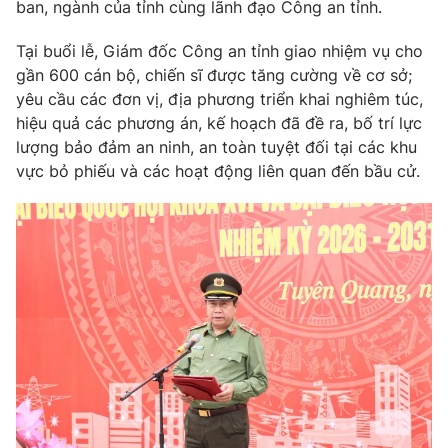
ban, ngành của tỉnh cùng lãnh đạo Công an tỉnh.
Photo
Infographic
Tại buổi lễ, Giám đốc Công an tỉnh giao nhiệm vụ cho
gần 600 cán bộ, chiến sĩ được tăng cường về cơ sở;
Video
Shorts video
yêu cầu các đơn vị, địa phương triển khai nghiêm túc,
hiệu quả các phương án, kế hoạch đã đề ra, bố trí lực
lượng bảo đảm an ninh, an toàn tuyệt đối tại các khu
VTV Money
VTV Thể thao
vực bỏ phiếu và các hoạt động liên quan đến bầu cử.
VTV Sức khoẻ
Bất động sản
Thị trường 24h
Tấm lòng Việt
VTV4
Vươn mình bằng AI
VTV9
VTV8
Liên hệ tòa soạn
English