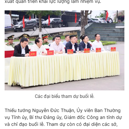
xuất quân triển khai lực lượng làm nhiệm vụ.
Phim VTV
Giải trí
Hậu trường
Điện ảnh
Đời sống
Nhân vật
Âm nhạc
Du lịch
Khán giả
Giáo dục
Sao
Làm đẹp
Giải sao mai
Tuyển sinh
Công nghệ
Chất lượng cuộc sống
Học trực tuyến
Hitech Công nghệ tương lai
Giao lưu trực tuyến
Sản phẩm
Lịch phát sóng
Thị trường
Các đại biểu tham dự buổi lễ.
Tư vấn
Thiếu tướng Nguyễn Đức Thuận, Ủy viên Ban Thường
Chuyên mục khác
vụ Tỉnh ủy, Bí thư Đảng ủy, Giám đốc Công an tỉnh dự
Emagazine
Podcast
và chỉ đạo buổi lễ. Tham dự còn có đại diện các sở,