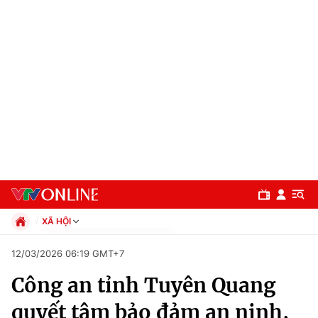
XÃ HỘI
Chính trị
12/03/2026 06:19 GMT+7
Xã hội
Công an tỉnh Tuyên Quang
Pháp luật
Chuyên mục
Kinh tế
quyết tâm bảo đảm an ninh,
Thể thao