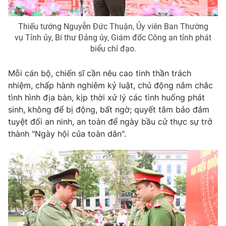
Thiếu tướng Nguyễn Đức Thuận, Ủy viên Ban Thường
vụ Tỉnh ủy, Bí thư Đảng ủy, Giám đốc Công an tỉnh phát
THỜI BÁO VTV
biểu chỉ đạo.
Mỗi cán bộ, chiến sĩ cần nêu cao tinh thần trách
nhiệm, chấp hành nghiêm kỷ luật, chủ động nắm chắc
Theo dõi báo trên
tình hình địa bàn, kịp thời xử lý các tình huống phát
sinh, không để bị động, bất ngờ; quyết tâm bảo đảm
tuyệt đối an ninh, an toàn để ngày bầu cử thực sự trở
Cơ quan chủ quản:
Đài Truyền hình Việt Nam
thành
"Ngày hội của toàn dân"
.
Cơ quan báo chí:
Thời báo VTV
Giấy phép hoạt động báo in và báo điện tử số 483/GP-BTTTT
cấp ngày 29/12/2023
Tổng Biên tập:
Vũ Thanh Thủy
Phó Tổng Biên tập:
Nguyễn Thị Mỹ Hạnh, Phạm Quốc Thắng,
Nguyễn Trọng Ninh
Tổng đài VTV:
024.38 355 931 - 024.38 355 932