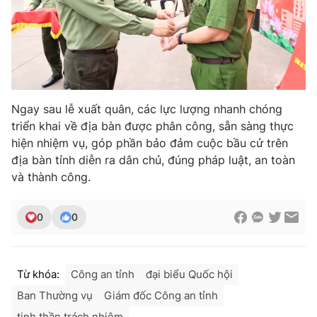
Ðiện thoại Thời báo VTV:
024.66 897 897
Email:
toasoan@vtv.vn
Liên hệ quảng cáo:
024-7300.7108
Ngay sau lễ xuất quân, các lực lượng nhanh chóng
triển khai về địa bàn được phân công, sẵn sàng thực
hiện nhiệm vụ, góp phần bảo đảm cuộc bầu cử trên
địa bàn tỉnh diễn ra dân chủ, đúng pháp luật, an toàn
và thành công.
0
0
® Cấm sao chép dưới mọi hình thức nếu không có sự chấp
thuận bằng văn bản. Ghi rõ nguồn VTV.vn khi phát hành lại
Từ khóa:
Công an tỉnh
đại biểu Quốc hội
thông tin từ website này.
Ban Thường vụ
Giám đốc Công an tỉnh
tinh thần trách nhiệm