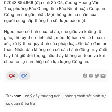
02043.854.666 (địa chỉ: Số Q5, đường Hoàng Văn
Ðiện thoại Thời báo VTV:
024.66 897 897
Thụ, phường Bắc Giang, tỉnh Bắc Ninh) hoặc Cơ quan
Email:
toasoan@vtv.vn
Công an nơi gần nhất. Mọi thông tin cá nhân của
Liên hệ quảng cáo:
024-7300.7108
người cung cấp thông tin sẽ được bảo mật.
Người nào cố tình chứa chấp, che giấu và không tố
giác, thì tùy theo tính chất, mức độ hành vi sẽ bị xem
xét, xử lý theo quy định của pháp luật. Để bảo đảm an
toàn, Nhân dân không nên có các hành động truy đuổi
hay bắt giữ đối tượng, nếu thấy không an toàn và khi
chưa có sự can thiệp của lực lượng Công an.
0
0
® Cấm sao chép dưới mọi hình thức nếu không có sự chấp
thuận bằng văn bản. Ghi rõ nguồn VTV.vn khi phát hành lại
Từ khóa:
cố ý gây thương tích
phòng cảnh sát hình sự
thông tin từ website này.
cơ quan điều tra