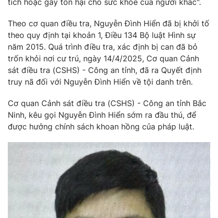
tích hoặc gây tổn hại cho sức khỏe của người khác".
Phim VTV
Giải trí
Hậu trường
Theo cơ quan điều tra, Nguyễn Đình Hiển đã bị khởi tố
Điện ảnh
theo quy định tại khoản 1, Điều 134 Bộ luật Hình sự
Đời sống
Nhân vật
năm 2015. Quá trình điều tra, xác định bị can đã bỏ
Âm nhạc
trốn khỏi nơi cư trú, ngày 14/4/2025, Cơ quan Cảnh
Du lịch
Khán giả
Giáo dục
Sao
sát điều tra (CSHS) - Công an tỉnh, đã ra Quyết định
Làm đẹp
Giải sao mai
truy nã đối với Nguyễn Đình Hiển về tội danh trên.
Tuyển sinh
Công nghệ
Chất lượng cuộc sống
Cơ quan Cảnh sát điều tra (CSHS) - Công an tỉnh Bắc
Học trực tuyến
Ninh, kêu gọi Nguyễn Đình Hiển sớm ra đầu thú, để
Hitech Công nghệ tương lai
Giao lưu trực tuyến
được hưởng chính sách khoan hồng của pháp luật.
Sản phẩm
Lịch phát sóng
Thị trường
Tư vấn
Chuyên mục khác
Emagazine
Podcast