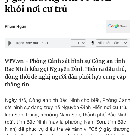
Chính trị
khỏi nơi cư trú
Truyền hình
Văn hóa - Giải trí
Xã hội
Y tế
Phạm Ngân
Đời sống
Pháp luật
Công nghệ
Nghe đọc bài
2:21
Giáo dục
Y tế
VTV.vn - Phòng Cảnh sát hình sự Công an tỉnh
Bắc Ninh kêu gọi Nguyễn Đình Hiển ra đầu thú,
Thế giới
đồng thời đề nghị người dân phối hợp cung cấp
Tin tức
thông tin.
Kinh tế
Thế giới đó đây
Ngày 4/6, Công an tỉnh Bắc Ninh cho biết, Phòng Cảnh
Tài chính
Dữ liệu và đời sống
sát hình sự đang truy nã Nguyễn Đình Hiển nơi cư trú:
Câu chuyện quốc tế
Thị trường
khu Sơn Trung, phường Nam Sơn, thành phố Bắc Ninh
(cũ), tỉnh Bắc Ninh (nay là phường Nam Sơn, tỉnh Bắc
Truyền hình
Góc doanh nghiệp
Ninh) để phục vụ điều tra về hành vi "Cố ý gây thương