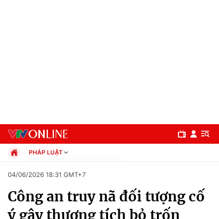
PHÁP LUẬT
Chính trị
04/06/2026 18:31 GMT+7
Xã hội
Công an truy nã đối tượng cố
Pháp luật
Chuyên mục
Kinh tế
ý gây thương tích bỏ trốn
Thể thao