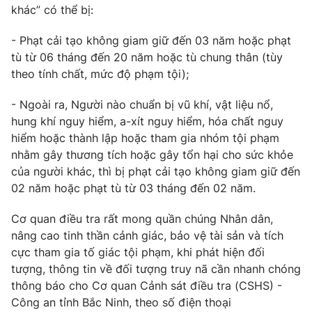
khác” có thể bị:
- Phạt cải tạo không giam giữ đến 03 năm hoặc phạt
tù từ 06 tháng đến 20 năm hoặc tù chung thân (tùy
THỜI BÁO VTV
theo tính chất, mức độ phạm tội);
- Ngoài ra, Người nào chuẩn bị vũ khí, vật liệu nổ,
hung khí nguy hiểm, a-xít nguy hiểm, hóa chất nguy
Theo dõi báo trên
hiểm hoặc thành lập hoặc tham gia nhóm tội phạm
nhằm gây thương tích hoặc gây tổn hại cho sức khỏe
của người khác, thì bị phạt cải tạo không giam giữ đến
Cơ quan chủ quản:
Đài Truyền hình Việt Nam
02 năm hoặc phạt tù từ 03 tháng đến 02 năm.
Cơ quan báo chí:
Thời báo VTV
Giấy phép hoạt động báo in và báo điện tử số 483/GP-BTTTT
Cơ quan điều tra rất mong quần chúng Nhân dân,
cấp ngày 29/12/2023
nâng cao tinh thần cảnh giác, bảo vệ tài sản và tích
Tổng Biên tập:
Vũ Thanh Thủy
cực tham gia tố giác tội phạm, khi phát hiện đối
Phó Tổng Biên tập:
Nguyễn Thị Mỹ Hạnh, Phạm Quốc Thắng,
tượng, thông tin về đối tượng truy nã cần nhanh chóng
Nguyễn Trọng Ninh
thông báo cho Cơ quan Cảnh sát điều tra (CSHS) -
Tổng đài VTV:
024.38 355 931 - 024.38 355 932
Công an tỉnh Bắc Ninh, theo số điện thoại