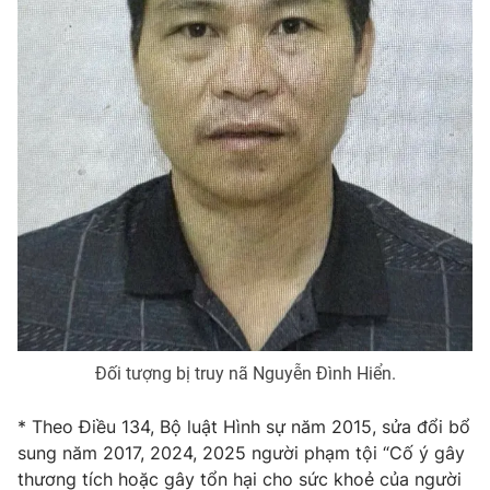
Photo
Infographic
Video
Shorts video
VTV Money
VTV Thể thao
VTV Sức khoẻ
Bất động sản
Thị trường 24h
Tấm lòng Việt
VTV4
Vươn mình bằng AI
Đối tượng bị truy nã Nguyễn Đình Hiển.
VTV9
VTV8
* Theo Điều 134, Bộ luật Hình sự năm 2015, sửa đổi bổ
sung năm 2017, 2024, 2025 người phạm tội “Cố ý gây
Liên hệ tòa soạn
English
thương tích hoặc gây tổn hại cho sức khoẻ của người