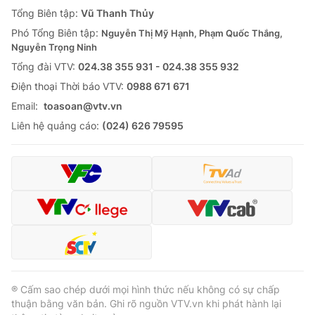
Giao lưu trực tuyến
Tổng Biên tập:
Vũ Thanh Thủy
Sản phẩm
Phó Tổng Biên tập:
Nguyễn Thị Mỹ Hạnh, Phạm Quốc Thắng,
Lịch phát sóng
Thị trường
Nguyễn Trọng Ninh
Tổng đài VTV:
024.38 355 931 - 024.38 355 932
Tư vấn
Ðiện thoại Thời báo VTV:
0988 671 671
Chuyên mục khác
Email:
toasoan@vtv.vn
Emagazine
Podcast
Liên hệ quảng cáo:
(024) 626 79595
Photo
Infographic
Video
Shorts video
VTV Money
VTV Thể thao
VTV Sức khoẻ
Bất động sản
® Cấm sao chép dưới mọi hình thức nếu không có sự chấp
thuận bằng văn bản. Ghi rõ nguồn VTV.vn khi phát hành lại