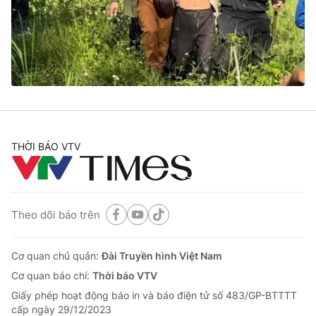
Tin tức
Kinh tế
Thế giới đó đây
Tài chính
Dữ liệu và đời sống
Câu chuyện quốc tế
Thị trường
Truyền hình
Góc doanh nghiệp
Phim VTV
THỜI BÁO VTV
Giải trí
Hậu trường
Điện ảnh
Đời sống
Nhân vật
Âm nhạc
Theo dõi báo trên
Du lịch
Khán giả
Giáo dục
Sao
Làm đẹp
Giải sao mai
Cơ quan chủ quản:
Đài Truyền hình Việt Nam
Tuyển sinh
Công nghệ
Cơ quan báo chí:
Thời báo VTV
Chất lượng cuộc sống
Học trực tuyến
Giấy phép hoạt động báo in và báo điện tử số 483/GP-BTTTT
Hitech Công nghệ tương lai
cấp ngày 29/12/2023