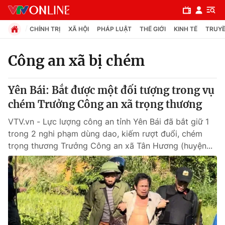
CHÍNH TRỊ
XÃ HỘI
PHÁP LUẬT
THẾ GIỚI
KINH TẾ
TRUYỀ
Công an xã bị chém
Chuyên mục
Yên Bái: Bắt được một đối tượng trong vụ
Chính trị
chém Trưởng Công an xã trọng thương
VTV.vn - Lực lượng công an tỉnh Yên Bái đã bắt giữ 1
Xã hội
trong 2 nghi phạm dùng dao, kiếm rượt đuổi, chém
trọng thương Trưởng Công an xã Tân Hương (huyện...
Pháp luật
Y tế
Thế giới