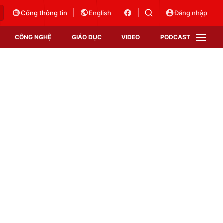
Cổng thông tin
English
Đăng nhập
CÔNG NGHỆ
GIÁO DỤC
VIDEO
PODCAST
VTV Money
VTV Thể thao
VTV Sức khoẻ
Bất động sản
Thị trường 24h
Tấm lòng Việt
Vươn mình bằng AI
VTV4
VTV8
VTV9
Lịch phát sóng
Giao lưu trực tuyến
Sự kiện