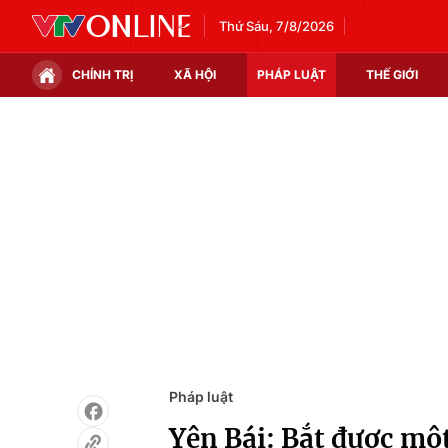
Thứ Sáu, 7/8/2026
CHÍNH TRỊ
XÃ HỘI
PHÁP LUẬT
THẾ GIỚI
Chính trị
Xã hội
Thế giới
Kinh tế
Tin tức
Tài chính
Thế giới đó đây
Thị trường
Câu chuyện quốc tế
Góc doanh nghiệp
Dữ liệu và đời sống
Pháp luật
Yên Bái: Bắt được mộ