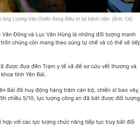
 ông Lương Văn Chiến đang điều trị tại bệnh viện. (Ảnh: CA)
c Văn Đông và Lục Văn Hùng là những đối tượng manh
ỏ trốn chúng còn mang theo súng tự chế và có thể sẽ tiế
 đã được đưa đến Trạm y tế xã để sơ cứu vết thương và
 khoa tỉnh Yên Bái.
ên Bái đã huy động hàng trăm cán bộ, chiến sĩ bao vây,
15h chiều 5/10, lực lượng công an đã bắt được đối tượng
hợp với các lực lượng chức năng tiếp tục truy bắt đối