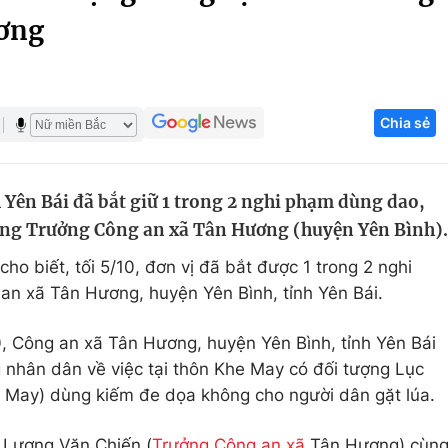
ương
Góc ảnh
Giáo dục
Công nghệ
Chia sẻ
Tuyển sinh
Hitech Công ng
Học trực tuyến
Sản phẩm
 Yên Bái đã bắt giữ 1 trong 2 nghi phạm dùng dao,
g
Thị trường
ơng Trưởng Công an xã Tân Hương (huyện Yên Bình).
Tư vấn
ho biết, tối 5/10, đơn vị đã bắt được 1 trong 2 nghi
n xã Tân Hương, huyện Yên Bình, tỉnh Yên Bái.
, Công an xã Tân Hương, huyện Yên Bình, tỉnh Yên Bái
 nhân dân về việc tại thôn Khe May có đối tượng Lục
he May) dùng kiếm đe dọa không cho người dân gặt lúa.
 Lương Văn Chiến (
Trưởng Công an xã
Tân Hương) cùn