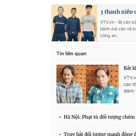
3 thanh niên 
VTV.vn - Bị cán 
hành mà còn về ké
công an.
Tin liên quan
Bắt k
VTV.v
cao t
đánh 
Hà Nội: Phạt tù đối tượng chém
Truy bắt đối tượng manh động 