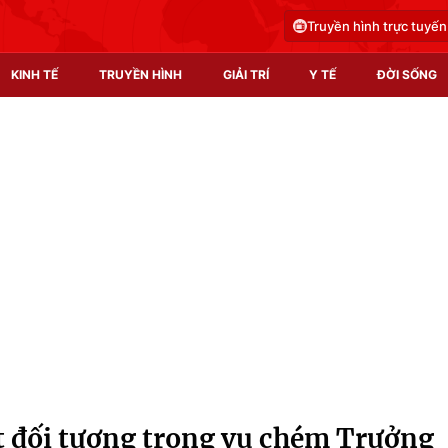
Truyền hình trực tuyến
KINH TẾ
TRUYỀN HÌNH
GIẢI TRÍ
Y TẾ
ĐỜI SỐNG
Pháp luật
Y tế
Truyền hình
Multimedia
Phim VTV
Video
Hậu trường
Shorts video
Nhân vật
Podcast
Khán giả
EMagazine
Giải sao mai
Photo
t đối tượng trong vụ chém Trưởng
Infographic