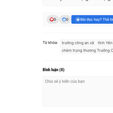
0
0
Bài đọc hay? Thả t
Từ khóa:
trưởng công an xã
tỉnh Yên
chém trọng thương Trưởng C
Bình luận
(
0
)