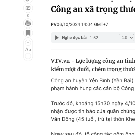
Công an xã trọng th
0
PV
06/10/2024 14:04 GMT+7
Giải trí
Đời sống
1:52
Nghe đọc bài
Điện ảnh
Du lịch
Âm nhạc
Làm đẹp
VTV.vn - Lực lượng công an tỉnh
Sao
Chất lượng cuộc sốn
kiếm rượt đuổi, chém trọng thư
Công an huyện Yên Bình (Yên Bái) c
phạm hành hung các cán bộ Công a
Trước đó, khoảng 15h30 ngày 4/10
nhận được tin báo của quần chúng
Văn Đông (45 tuổi, trú tại thôn K
Ngay sau đó, tổ công tác gồm ông