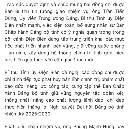
Thị trường 24h
Tấm lòng Việt
Trao các quyết định và chúc mừng hai đồng chí được
Ban Bí thư tin tưởng giao nhiệm vụ, ông Trần Tiến
Dũng, Ủy viên Trung ương Đảng, Bí thư Tỉnh ủy Điện
VTV4
Vươn mình bằng AI
Biên nhấn mạnh, việc kiện toàn, bổ sung nhân sự Ban
Chấp hành Đảng bộ tỉnh có ý nghĩa quan trọng trong
VTV9
VTV8
bối cảnh Điện Biên đang tập trung triển khai các mục
tiêu phát triển nhanh, bền vững, giữ vững quốc phòng
- an ninh, xây dựng hệ thống chính trị tinh gọn, hiệu
Liên hệ tòa soạn
English
lực, hiệu quả theo yêu cầu giai đoạn mới.
Bí thư Tỉnh ủy Điện Biên đề nghị, các đồng chí được
chỉ định tiếp tục phát huy bản lĩnh chính trị, phẩm chất
THỜI BÁO VTV
đạo đức, năng lực công tác; cùng tập thể Ban Chấp
hành Đảng bộ tỉnh giữ vững nguyên tắc đoàn kết,
thống nhất, nâng cao chất lượng lãnh đạo, chỉ đạo
thực hiện thắng lợi Nghị quyết Đại hội Đảng bộ tỉnh
Theo dõi báo trên
nhiệm kỳ
2025-2030
.
Phát biểu nhận nhiệm vụ, ông Phùng Mạnh Hùng bày
Cơ quan chủ quản:
Đài Truyền hình Việt Nam