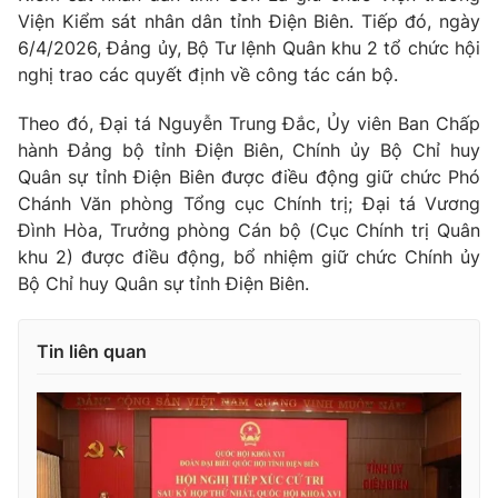
Viện Kiểm sát nhân dân tỉnh Điện Biên. Tiếp đó, ngày
6/4/2026, Đảng ủy, Bộ Tư lệnh Quân khu 2 tổ chức hội
nghị trao các quyết định về công tác cán bộ.
® Cấm sao chép dưới mọi hình thức nếu không có sự chấp
Theo đó, Đại tá Nguyễn Trung Đắc, Ủy viên Ban Chấp
thuận bằng văn bản. Ghi rõ nguồn VTV.vn khi phát hành lại
hành Đảng bộ tỉnh Điện Biên, Chính ủy Bộ Chỉ huy
thông tin từ website này.
Quân sự tỉnh Điện Biên được điều động giữ chức Phó
Chánh Văn phòng Tổng cục Chính trị; Đại tá Vương
Đình Hòa, Trưởng phòng Cán bộ (Cục Chính trị Quân
khu 2) được điều động, bổ nhiệm giữ chức Chính ủy
Bộ Chỉ huy Quân sự tỉnh Điện Biên.
Tin liên quan