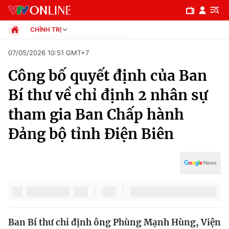
CHÍNH TRỊ
Chính trị
07/05/2026 10:51 GMT+7
Xã hội
Công bố quyết định của Ban
Pháp luật
Chuyên mục
Kinh tế
Bí thư về chỉ định 2 nhân sự
Thể thao
Chính trị
tham gia Ban Chấp hành
Truyền hình
Văn hóa - Giải trí
Đảng bộ tỉnh Điện Biên
Xã hội
Y tế
Đời sống
Pháp luật
Công nghệ
Giáo dục
Y tế
Thế giới
Ban Bí thư chỉ định ông Phùng Mạnh Hùng, Viện