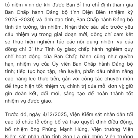
tỏ niềm vinh dự khi được Ban Bí thư chỉ định tham gia
Cơ quan báo chí:
Thời báo VTV
Ban Chấp hành Đảng bộ tỉnh Điện Biên (nhiệm kỳ
Giấy phép hoạt động báo in và báo điện tử số 483/GP-BTTTT
2025 -2030) và lãnh đạo tỉnh, Ban Chấp hành Đảng bộ
cấp ngày 29/12/2023
tỉnh tin tưởng, tín nhiệm. Nhận thức sâu sắc trước yêu
Tổng Biên tập:
Vũ Thanh Thủy
cầu nhiệm vụ trong giai đoạn mới, đồng chí cam kết
Phó Tổng Biên tập:
Nguyễn Thị Mỹ Hạnh, Phạm Quốc Thắng,
sẽ thực hiện nghiêm túc các nội dung nhiệm vụ của
Nguyễn Trọng Ninh
đồng chí Bí thư Tỉnh ủy giao; chấp hành nghiêm quy
Tổng đài VTV:
024.38 355 931 - 024.38 355 932
chế hoạt động của Ban Chấp hành cũng như quyền
Ðiện thoại Thời báo VTV:
024.66 897 897
hạn, nhiệm vụ của Ủy viên Ban Chấp hành Đảng bộ
tỉnh; tiếp tục học tập, rèn luyện, phấn đấu nhằm nâng
Email:
toasoan@vtv.vn
cao năng lực thực tiễn, gắn với công tác chuyên môn
Liên hệ quảng cáo:
024-7300.7108
để thực hiện tốt nhiệm vụ chính trị của mỗi đơn vị; giữ
gìn đoàn kết, đổi mới, sáng tạo để hoàn thành tốt
nhiệm vụ được giao.
Trước đó, ngày 4/12/2025, Viện Kiểm sát nhân dân tối
cao tổ chức lễ công bố và trao quyết định điều động,
bổ nhiệm ông Phùng Mạnh Hùng, Viện trưởng Viện
Kiểm sát nhân dân tỉnh Sơn La giữ chức Viện trưởng