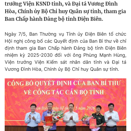
trưởng Viện KSND tỉnh, và Đại tá Vương Đình
Tin tức
Hòa, Chính ủy Bộ Chỉ huy Quân sự tỉnh, tham gia
Kinh tế
Ban Chấp hành Đảng bộ tỉnh Điện Biên.
Thế giới đó đây
Tài chính
Dữ liệu và đời sống
Câu chuyện quốc tế
Ngày 7/5, Ban Thường vụ Tỉnh ủy Điện Biên tổ chức
Thị trường
Hội nghị công bố các Quyết định của Ban Bí thư về chỉ
Truyền hình
Góc doanh nghiệp
định tham gia Ban Chấp hành Đảng bộ tỉnh Điện Biên
nhiệm kỳ
2025-2030
đối với ông Phùng Mạnh Hùng,
Phim VTV
Viện trưởng Viện Kiểm sát nhân dân tỉnh và Đại tá
Giải trí
Vương Đình Hòa, Chính ủy Bộ Chỉ huy Quân sự tỉnh.
Hậu trường
Điện ảnh
Đời sống
Nhân vật
Âm nhạc
Du lịch
Khán giả
Giáo dục
Sao
Làm đẹp
Giải sao mai
Tuyển sinh
Công nghệ
Chất lượng cuộc sống
Học trực tuyến
Hitech Công nghệ tương lai