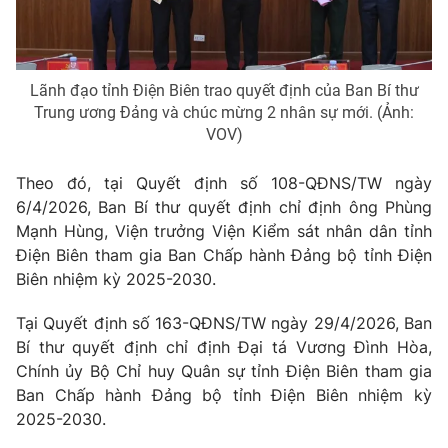
Giao lưu trực tuyến
Sản phẩm
Lịch phát sóng
Thị trường
Lãnh đạo tỉnh Điện Biên trao quyết định của Ban Bí thư
Tư vấn
Trung ương Đảng và chúc mừng 2 nhân sự mới. (Ảnh:
Chuyên mục khác
VOV)
Emagazine
Podcast
Theo đó, tại Quyết định số 108-QĐNS/TW ngày
6/4/2026, Ban Bí thư quyết định chỉ định ông Phùng
Photo
Infographic
Mạnh Hùng, Viện trưởng Viện Kiểm sát nhân dân tỉnh
Điện Biên tham gia Ban Chấp hành Đảng bộ tỉnh Điện
Biên nhiệm kỳ 2025-2030.
Video
Shorts video
Tại Quyết định số 163-QĐNS/TW ngày 29/4/2026, Ban
VTV Money
VTV Thể thao
Bí thư quyết định chỉ định Đại tá Vương Đình Hòa,
Chính ủy Bộ Chỉ huy Quân sự tỉnh Điện Biên tham gia
Ban Chấp hành Đảng bộ tỉnh Điện Biên nhiệm kỳ
VTV Sức khoẻ
Bất động sản
2025-2030
.