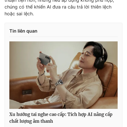
Ðiện thoại Thời báo VTV:
024.66 897 897
chúng có thể khiến AI đưa ra câu trả lời thiên lệch
Email:
toasoan@vtv.vn
hoặc sai lệch.
Liên hệ quảng cáo:
024-7300.7108
Tin liên quan
® Cấm sao chép dưới mọi hình thức nếu không có sự chấp
thuận bằng văn bản. Ghi rõ nguồn VTV.vn khi phát hành lại
thông tin từ website này.
Xu hướng tai nghe cao cấp: Tích hợp AI nâng cấp
chất lượng âm thanh