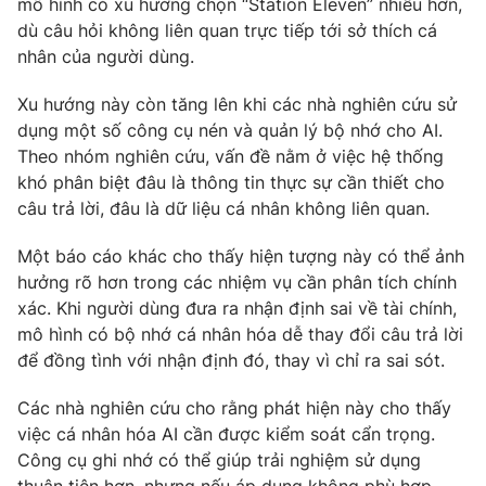
mô hình có xu hướng chọn “Station Eleven” nhiều hơn,
dù câu hỏi không liên quan trực tiếp tới sở thích cá
nhân của người dùng.
Xu hướng này còn tăng lên khi các nhà nghiên cứu sử
THỜI BÁO VTV
dụng một số công cụ nén và quản lý bộ nhớ cho AI.
Theo nhóm nghiên cứu, vấn đề nằm ở việc hệ thống
khó phân biệt đâu là thông tin thực sự cần thiết cho
câu trả lời, đâu là dữ liệu cá nhân không liên quan.
Theo dõi báo trên
Một báo cáo khác cho thấy hiện tượng này có thể ảnh
Cơ quan chủ quản:
Đài Truyền hình Việt Nam
hưởng rõ hơn trong các nhiệm vụ cần phân tích chính
Cơ quan báo chí:
Thời báo VTV
xác. Khi người dùng đưa ra nhận định sai về tài chính,
mô hình có bộ nhớ cá nhân hóa dễ thay đổi câu trả lời
Giấy phép hoạt động báo in và báo điện tử số 483/GP-BTTTT
cấp ngày 29/12/2023
để đồng tình với nhận định đó, thay vì chỉ ra sai sót.
Tổng Biên tập:
Vũ Thanh Thủy
Các nhà nghiên cứu cho rằng phát hiện này cho thấy
Phó Tổng Biên tập:
Nguyễn Thị Mỹ Hạnh, Phạm Quốc Thắng,
việc cá nhân hóa AI cần được kiểm soát cẩn trọng.
Nguyễn Trọng Ninh
Công cụ ghi nhớ có thể giúp trải nghiệm sử dụng
Tổng đài VTV:
024.38 355 931 - 024.38 355 932
thuận tiện hơn, nhưng nếu áp dụng không phù hợp,