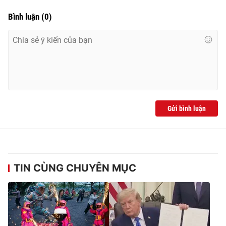
Bình luận
(
0
)
Gửi bình luận
TIN CÙNG CHUYÊN MỤC