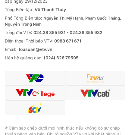
cấp ngày 29/12/2023
Tổng Biên tập:
Vũ Thanh Thủy
Phó Tổng Biên tập:
Nguyễn Thị Mỹ Hạnh, Phạm Quốc Thắng,
Nguyễn Trọng Ninh
Tổng đài VTV:
024.38 355 931 - 024.38 355 932
Ðiện thoại Thời báo VTV:
0988 671 671
Email:
toasoan@vtv.vn
Liên hệ quảng cáo:
(024) 626 79595
® Cấm sao chép dưới mọi hình thức nếu không có sự chấp
thuận bằng văn bản. Ghi rõ nguồn VTV.vn khi phát hành lại