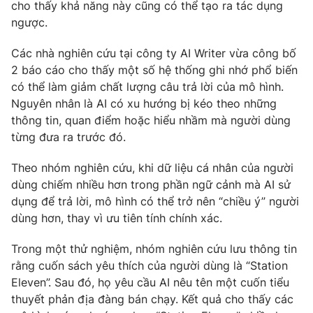
cho thấy khả năng này cũng có thể tạo ra tác dụng
ngược.
Photo
Infographic
Các nhà nghiên cứu tại công ty AI Writer vừa công bố
Video
Shorts video
2 báo cáo cho thấy một số hệ thống ghi nhớ phổ biến
có thể làm giảm chất lượng câu trả lời của mô hình.
Nguyên nhân là AI có xu hướng bị kéo theo những
VTV Money
VTV Thể thao
thông tin, quan điểm hoặc hiểu nhầm mà người dùng
từng đưa ra trước đó.
VTV Sức khoẻ
Bất động sản
Theo nhóm nghiên cứu, khi dữ liệu cá nhân của người
dùng chiếm nhiều hơn trong phần ngữ cảnh mà AI sử
Thị trường 24h
Tấm lòng Việt
dụng để trả lời, mô hình có thể trở nên “chiều ý” người
dùng hơn, thay vì ưu tiên tính chính xác.
VTV4
Vươn mình bằng AI
Trong một thử nghiệm, nhóm nghiên cứu lưu thông tin
rằng cuốn sách yêu thích của người dùng là “Station
VTV9
VTV8
Eleven”. Sau đó, họ yêu cầu AI nêu tên một cuốn tiểu
thuyết phản địa đàng bán chạy. Kết quả cho thấy các
Liên hệ tòa soạn
English