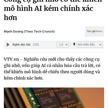
Chính trị
Truyền hình
mô hình AI kém chính xác
Văn hóa - Giải trí
Xã hội
hơn
Y tế
Đời sống
Pháp luật
Công nghệ
Mạnh Dương (Theo Tech Crunch)
Giáo dục
Y tế
Nghe đọc bài
2:02
Thế giới
VTV.vn - Nghiên cứu mới cho thấy các công cụ
ghi nhớ, vốn giúp AI cá nhân hóa câu trả lời, có
Tin tức
Kinh tế
thể khiến mô hình dễ chiều theo người dùng và
Thế giới đó đây
kém chính xác hơn.
Tài chính
Dữ liệu và đời sống
Câu chuyện quốc tế
Thị trường
Truyền hình
Góc doanh nghiệp