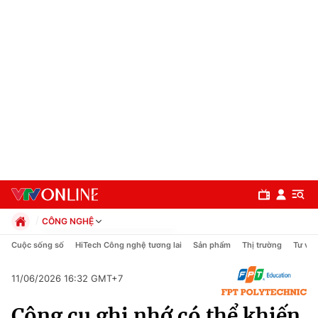
CÔNG NGHỆ
Chính trị
Cuộc sống số
HiTech Công nghệ tương lai
Sản phẩm
Thị trường
Tư vấn
Xã hội
Pháp luật
11/06/2026 16:32 GMT+7
Chuyên mục
Kinh tế
Công cụ ghi nhớ có thể khiến
Thể thao