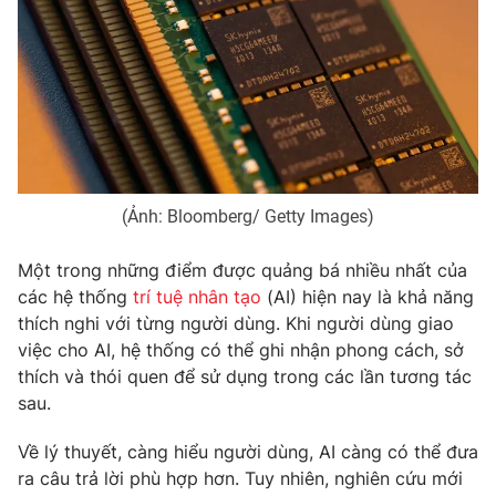
Phim VTV
Giải trí
Hậu trường
Điện ảnh
Đời sống
Nhân vật
Âm nhạc
Du lịch
Khán giả
Giáo dục
Sao
Làm đẹp
Giải sao mai
Tuyển sinh
Công nghệ
(Ảnh: Bloomberg/ Getty Images)
Chất lượng cuộc sống
Học trực tuyến
Hitech Công nghệ tương lai
Một trong những điểm được quảng bá nhiều nhất của
Giao lưu trực tuyến
các hệ thống
trí tuệ nhân tạo
(AI) hiện nay là khả năng
Sản phẩm
thích nghi với từng người dùng. Khi người dùng giao
Lịch phát sóng
việc cho AI, hệ thống có thể ghi nhận phong cách, sở
Thị trường
thích và thói quen để sử dụng trong các lần tương tác
Tư vấn
sau.
Chuyên mục khác
Về lý thuyết, càng hiểu người dùng, AI càng có thể đưa
Emagazine
Podcast
ra câu trả lời phù hợp hơn. Tuy nhiên, nghiên cứu mới