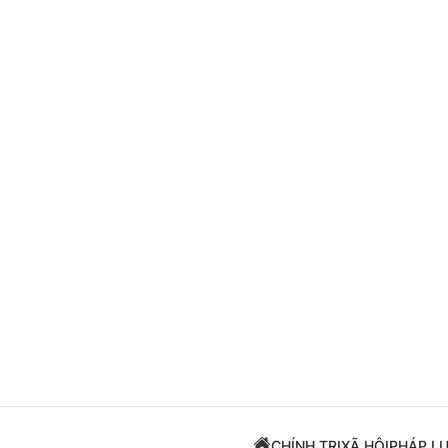
Giải trí
Đời sống
Điện ảnh
Du lịch
Âm nhạc
Làm đẹp
Sao
Chất lượng cuộc sốn
CHÍNH TRỊ
XÃ HỘI
PHÁP L