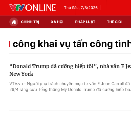
Thứ Sáu, 7/8/2026
CHÍNH TRỊ
XÃ HỘI
PHÁP LUẬT
THẾ GIỚI
Chính trị
Xã hội
công khai vụ tấn công tìn
Thế giới
Kinh tế
“Donald Trump đã cưỡng hiếp tôi”, nhà văn E Jea
Tin tức
Tài chính
New York
Thế giới đó đây
Thị trường
VTV.vn - Người phụ trách chuyên mục tư vấn E Jean Carroll đã
26/4 rằng cựu Tổng thống Mỹ Donald Trump đã cưỡng hiếp bà
Câu chuyện quốc tế
Góc doanh nghiệp
Dữ liệu và đời sống