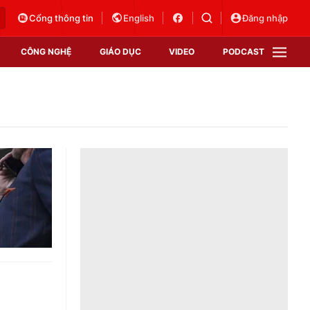
Cổng thông tin
English
Đăng nhập
CÔNG NGHỆ
GIÁO DỤC
VIDEO
PODCAST
VTV Money
VTV Thể thao
VTV Sức khoẻ
Bất động sản
Thị trường 24h
Tấm lòng Việt
Vươn mình bằng AI
VTV4
VTV8
VTV9
Lịch phát sóng
Giao lưu trực tuyến
Sự kiện