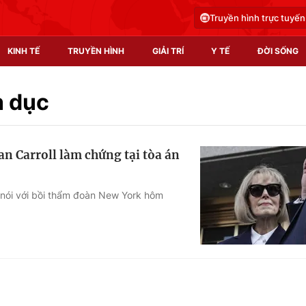
Truyền hình trực tuyến
KINH TẾ
TRUYỀN HÌNH
GIẢI TRÍ
Y TẾ
ĐỜI SỐNG
Pháp luật
Y tế
h dục
Truyền hình
Multimedia
n Carroll làm chứng tại tòa án
Phim VTV
Video
Hậu trường
Shorts video
 nói với bồi thẩm đoàn New York hôm
.
Nhân vật
Podcast
Khán giả
EMagazine
Giải sao mai
Photo
Infographic