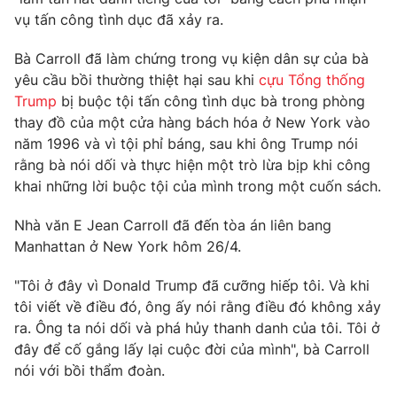
Phim VTV
Giải trí
vụ tấn công tình dục đã xảy ra.
Hậu trường
Điện ảnh
Bà Carroll đã làm chứng trong vụ kiện dân sự của bà
Đời sống
Nhân vật
yêu cầu bồi thường thiệt hại sau khi
cựu Tổng thống
Âm nhạc
Trump
bị buộc tội tấn công tình dục bà trong phòng
Du lịch
Khán giả
Giáo dục
thay đồ của một cửa hàng bách hóa ở New York vào
Sao
Làm đẹp
năm 1996 và vì tội phỉ báng, sau khi ông Trump nói
Giải sao mai
Tuyển sinh
rằng bà nói dối và thực hiện một trò lừa bịp khi công
Công nghệ
Chất lượng cuộc sống
khai những lời buộc tội của mình trong một cuốn sách.
Học trực tuyến
Hitech Công nghệ tương lai
Giao lưu trực tuyến
Nhà văn E Jean Carroll đã đến tòa án liên bang
Sản phẩm
Manhattan ở New York hôm 26/4.
Lịch phát sóng
Thị trường
"Tôi ở đây vì Donald Trump đã cưỡng hiếp tôi. Và khi
tôi viết về điều đó, ông ấy nói rằng điều đó không xảy
Tư vấn
ra. Ông ta nói dối và phá hủy thanh danh của tôi. Tôi ở
Chuyên mục khác
đây để cố gắng lấy lại cuộc đời của mình", bà Carroll
nói với bồi thẩm đoàn.
Emagazine
Podcast