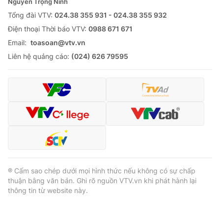
Nguyễn Trọng Ninh
Tổng đài VTV:
024.38 355 931 - 024.38 355 932
Ðiện thoại Thời báo VTV:
0988 671 671
Email:
toasoan@vtv.vn
Liên hệ quảng cáo:
(024) 626 79595
® Cấm sao chép dưới mọi hình thức nếu không có sự chấp
thuận bằng văn bản. Ghi rõ nguồn VTV.vn khi phát hành lại
thông tin từ website này.