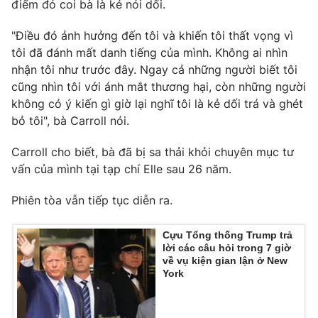
điểm đó coi bà là kẻ nói dối.
Ðiện thoại Thời báo VTV:
024.66 897 897
Email:
toasoan@vtv.vn
"Điều đó ảnh hưởng đến tôi và khiến tôi thất vọng vì
Liên hệ quảng cáo:
024-7300.7108
tôi đã đánh mất danh tiếng của mình. Không ai nhìn
nhận tôi như trước đây. Ngay cả những người biết tôi
cũng nhìn tôi với ánh mắt thương hại, còn những người
không có ý kiến gì giờ lại nghĩ tôi là kẻ dối trá và ghét
bỏ tôi", bà Carroll nói.
Carroll cho biết, bà đã bị sa thải khỏi chuyên mục tư
vấn của mình tại tạp chí Elle sau 26 năm.
Phiên tòa vẫn tiếp tục diễn ra.
Cựu Tổng thống Trump trả
® Cấm sao chép dưới mọi hình thức nếu không có sự chấp
lời các câu hỏi trong 7 giờ
về vụ kiện gian lận ở New
thuận bằng văn bản. Ghi rõ nguồn VTV.vn khi phát hành lại
York
thông tin từ website này.