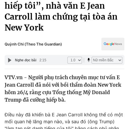
Chính trị
hiếp tôi”, nhà văn E Jean
Truyền hình
Carroll làm chứng tại tòa án
Văn hóa - Giải trí
Xã hội
Y tế
New York
Đời sống
Pháp luật
Công nghệ
Giáo dục
Quỳnh Chi (Theo The Guardian)
Y tế
Nghe đọc bài
2:15
Thế giới
VTV.vn - Người phụ trách chuyên mục tư vấn E
Tin tức
Jean Carroll đã nói với bồi thẩm đoàn New York
Kinh tế
Thế giới đó đây
hôm 26/4 rằng cựu Tổng thống Mỹ Donald
Tài chính
Trump đã cưỡng hiếp bà.
Dữ liệu và đời sống
Câu chuyện quốc tế
Thị trường
Điều này đã khiến bà E Jean Carroll không thể có một
Truyền hình
Góc doanh nghiệp
mối quan hệ lãng mạn nào, và sau đó (ông Trump)
"làm tan nát danh tiếng của tôi" bằng cách phủ nhận