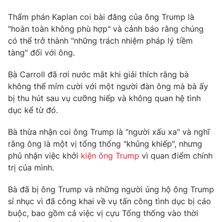
Thẩm phán Kaplan coi bài đăng của ông Trump là
"hoàn toàn không phù hợp" và cảnh báo rằng chúng
có thể trở thành "những trách nhiệm pháp lý tiềm
THỜI BÁO VTV
tàng" đối với ông.
Bà Carroll đã rơi nước mắt khi giải thích rằng bà
không thể mỉm cười với một người đàn ông mà bà ấy
Theo dõi báo trên
bị thu hút sau vụ cưỡng hiếp và không quan hệ tình
dục kể từ đó.
Cơ quan chủ quản:
Đài Truyền hình Việt Nam
Bà thừa nhận coi ông Trump là "người xấu xa" và nghĩ
Cơ quan báo chí:
Thời báo VTV
rằng ông là một vị tổng thống "khủng khiếp", nhưng
Giấy phép hoạt động báo in và báo điện tử số 483/GP-BTTTT
phủ nhận việc khởi
kiện ông Trump
vì quan điểm chính
cấp ngày 29/12/2023
trị của mình.
Tổng Biên tập:
Vũ Thanh Thủy
Bà đã bị ông Trump và những người ủng hộ ông Trump
Phó Tổng Biên tập:
Nguyễn Thị Mỹ Hạnh, Phạm Quốc Thắng,
Nguyễn Trọng Ninh
sỉ nhục vì đã công khai về vụ tấn công tình dục bị cáo
buộc, bao gồm cả việc vị cựu Tổng thống vào thời
Tổng đài VTV:
024.38 355 931 - 024.38 355 932