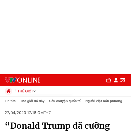
THẾ GIỚI
Chính trị
Tin tức
Thế giới đó đây
Câu chuyện quốc tế
Người Việt bốn phương
Xã hội
27/04/2023 17:18 GMT+7
Pháp luật
Chuyên mục
Kinh tế
“Donald Trump đã cưỡng
Thể thao