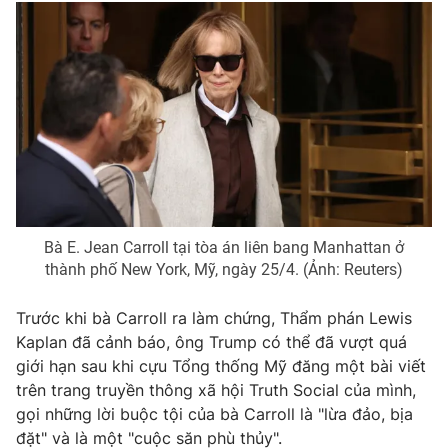
Photo
Infographic
Video
Shorts video
VTV Money
VTV Thể thao
VTV Sức khoẻ
Bất động sản
Bà E. Jean Carroll tại tòa án liên bang Manhattan ở
Thị trường 24h
Tấm lòng Việt
thành phố New York, Mỹ, ngày 25/4. (Ảnh: Reuters)
Trước khi bà Carroll ra làm chứng, Thẩm phán Lewis
VTV4
Vươn mình bằng AI
Kaplan đã cảnh báo, ông Trump có thể đã vượt quá
giới hạn sau khi cựu Tổng thống Mỹ đăng một bài viết
VTV9
VTV8
trên trang truyền thông xã hội Truth Social của mình,
gọi những lời buộc tội của bà Carroll là "lừa đảo, bịa
đặt" và là một "cuộc săn phù thủy".
Liên hệ tòa soạn
English