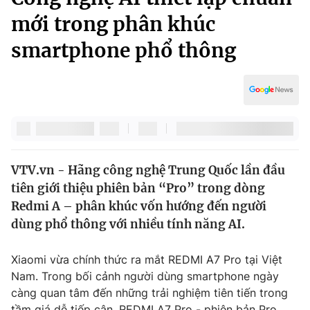
Chính trị
Truyền hình
mới trong phân khúc
Văn hóa - Giải trí
Xã hội
smartphone phổ thông
Y tế
Đời sống
Pháp luật
Công nghệ
Giáo dục
Y tế
Thế giới
VTV.vn - Hãng công nghệ Trung Quốc lần đầu
tiên giới thiệu phiên bản “Pro” trong dòng
Tin tức
Kinh tế
Redmi A – phân khúc vốn hướng đến người
Thế giới đó đây
dùng phổ thông với nhiều tính năng AI.
Tài chính
Dữ liệu và đời sống
Câu chuyện quốc tế
Xiaomi vừa chính thức ra mắt REDMI A7 Pro tại Việt
Thị trường
Nam. Trong bối cảnh người dùng smartphone ngày
Truyền hình
Góc doanh nghiệp
càng quan tâm đến những trải nghiệm tiên tiến trong
tầm giá dễ tiếp cận, REDMI A7 Pro - phiên bản Pro