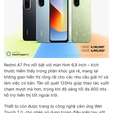
THỜI BÁO VTV
Theo dõi báo trên
Cơ quan chủ quản:
Đài Truyền hình Việt Nam
Redmi A7 Pro nổi bật với màn hình 6,9 inch – kích
Cơ quan báo chí:
Thời báo VTV
thước hiếm thấy trong phân khúc giá rẻ, mang lại
không gian hiển thị rộng rãi cho các nhu cầu giải trí và
Giấy phép hoạt động báo in và báo điện tử số 483/GP-BTTTT
cấp ngày 29/12/2023
làm việc cơ bản. Tần số quét 120Hz giúp thao tác vuốt
chạm mượt mà hơn, trong khi độ sáng tối đa 800 nits
Tổng Biên tập:
Vũ Thanh Thủy
hỗ trợ hiển thị tốt ngoài trời.
Phó Tổng Biên tập:
Nguyễn Thị Mỹ Hạnh, Phạm Quốc Thắng,
Nguyễn Trọng Ninh
Thiết bị còn được trang bị công nghệ cảm ứng Wet
Tổng đài VTV:
024.38 355 931 - 024.38 355 932
Touch 2.0, cho phép sử dụng trong điều kiện tay ướt