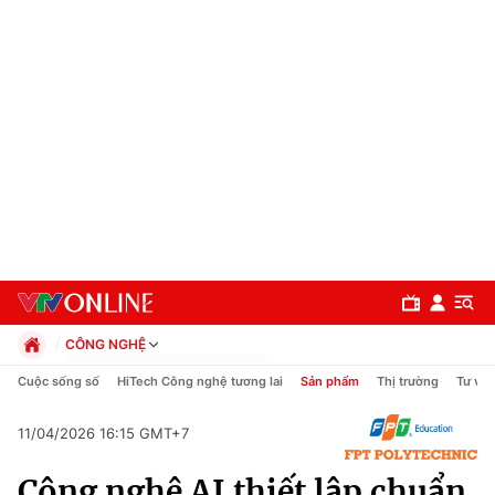
CÔNG NGHỆ
Chính trị
Cuộc sống số
HiTech Công nghệ tương lai
Sản phẩm
Thị trường
Tư vấn
Xã hội
Pháp luật
11/04/2026 16:15 GMT+7
Chuyên mục
Kinh tế
Công nghệ AI thiết lập chuẩn
Thể thao