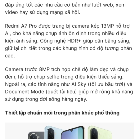
đáp ứng tốt các nhu cầu cơ bản như lướt web, xem
Photo
Infographic
video hay sử dụng mạng xã hội.
Redmi A7 Pro được trang bị camera kép 13MP hỗ trợ
Video
Shorts video
AI, cho khả năng chụp ảnh ổn định trong nhiều điều
kiện ánh sáng. Công nghệ HDR+ giúp cân bằng sáng,
VTV Money
VTV Thể thao
giữ lại chi tiết trong các khung hình có độ tương phản
cao.
VTV Sức khoẻ
Bất động sản
Camera trước 8MP tích hợp chế độ làm đẹp và chụp
đêm, hỗ trợ chụp selfie trong điều kiện thiếu sáng.
Thị trường 24h
Tấm lòng Việt
Ngoài ra, các tính năng như AI Sky (tối ưu bầu trời) và
Document Mode (quét tài liệu) giúp mở rộng khả năng
sử dụng trong đời sống hàng ngày.
VTV4
Vươn mình bằng AI
Thiết lập chuẩn mới trong phân khúc phổ thông
VTV9
VTV8
Liên hệ tòa soạn
English