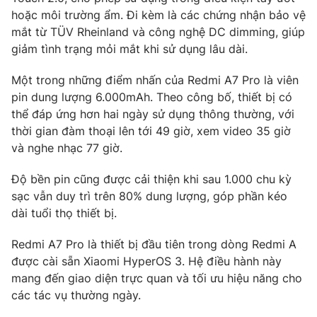
Ðiện thoại Thời báo VTV:
024.66 897 897
hoặc môi trường ẩm. Đi kèm là các chứng nhận bảo vệ
Email:
toasoan@vtv.vn
mắt từ TÜV Rheinland và công nghệ DC dimming, giúp
Liên hệ quảng cáo:
024-7300.7108
giảm tình trạng mỏi mắt khi sử dụng lâu dài.
Một trong những điểm nhấn của Redmi A7 Pro là viên
pin dung lượng 6.000mAh. Theo công bố, thiết bị có
thể đáp ứng hơn hai ngày sử dụng thông thường, với
thời gian đàm thoại lên tới 49 giờ, xem video 35 giờ
và nghe nhạc 77 giờ.
Độ bền pin cũng được cải thiện khi sau 1.000 chu kỳ
sạc vẫn duy trì trên 80% dung lượng, góp phần kéo
dài tuổi thọ thiết bị.
Redmi A7 Pro là thiết bị đầu tiên trong dòng Redmi A
® Cấm sao chép dưới mọi hình thức nếu không có sự chấp
được cài sẵn Xiaomi HyperOS 3. Hệ điều hành này
thuận bằng văn bản. Ghi rõ nguồn VTV.vn khi phát hành lại
thông tin từ website này.
mang đến giao diện trực quan và tối ưu hiệu năng cho
các tác vụ thường ngày.