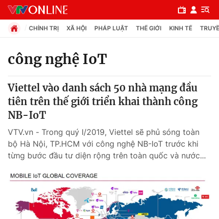
CHÍNH TRỊ
XÃ HỘI
PHÁP LUẬT
THẾ GIỚI
KINH TẾ
TRUYỀ
công nghệ IoT
Chuyên mục
Viettel vào danh sách 50 nhà mạng đầu
Chính trị
tiên trên thế giới triển khai thành công
NB-IoT
Xã hội
VTV.vn - Trong quý I/2019, Viettel sẽ phủ sóng toàn
bộ Hà Nội, TP.HCM với công nghệ NB-IoT trước khi
Pháp luật
từng bước đầu tư diện rộng trên toàn quốc và nước...
Y tế
Thế giới