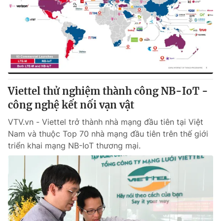
Tin tức
Kinh tế
Thế giới đó đây
Tài chính
Dữ liệu và đời sống
Câu chuyện quốc tế
Thị trường
Truyền hình
Góc doanh nghiệp
Viettel thử nghiệm thành công NB-IoT -
Phim VTV
công nghệ kết nối vạn vật
Giải trí
Hậu trường
VTV.vn - Viettel trở thành nhà mạng đầu tiên tại Việt
Điện ảnh
Nam và thuộc Top 70 nhà mạng đầu tiên trên thế giới
Đời sống
Nhân vật
triển khai mạng NB-IoT thương mại.
Âm nhạc
Du lịch
Khán giả
Giáo dục
Sao
Làm đẹp
Giải sao mai
Tuyển sinh
Công nghệ
Chất lượng cuộc sống
Học trực tuyến
Hitech Công nghệ tương lai