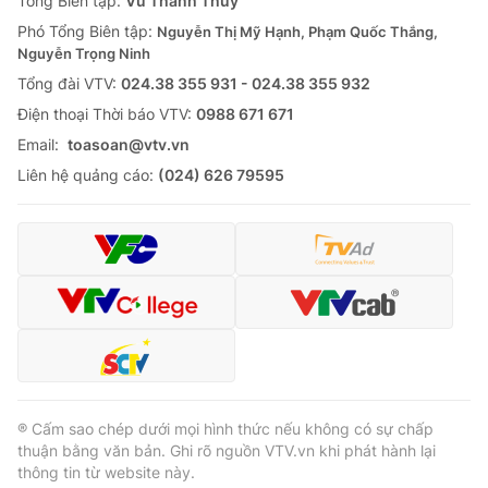
Tổng Biên tập:
Vũ Thanh Thủy
Cơ quan báo chí:
Thời báo VTV
Phó Tổng Biên tập:
Nguyễn Thị Mỹ Hạnh, Phạm Quốc Thắng,
Nguyễn Trọng Ninh
Giấy phép hoạt động báo in và báo điện tử số 483/GP-BTTTT
cấp ngày 29/12/2023
Tổng đài VTV:
024.38 355 931 - 024.38 355 932
Tổng Biên tập:
Vũ Thanh Thủy
Ðiện thoại Thời báo VTV:
0988 671 671
Phó Tổng Biên tập:
Nguyễn Thị Mỹ Hạnh, Phạm Quốc Thắng,
Email:
toasoan@vtv.vn
Nguyễn Trọng Ninh
Liên hệ quảng cáo:
(024) 626 79595
Tổng đài VTV:
024.38 355 931 - 024.38 355 932
Ðiện thoại Thời báo VTV:
024.66 897 897
Email:
toasoan@vtv.vn
Liên hệ quảng cáo:
024-7300.7108
® Cấm sao chép dưới mọi hình thức nếu không có sự chấp
thuận bằng văn bản. Ghi rõ nguồn VTV.vn khi phát hành lại
thông tin từ website này.