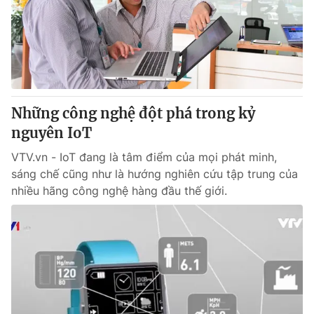
Giao lưu trực tuyến
Sản phẩm
Lịch phát sóng
Thị trường
Tư vấn
Chuyên mục khác
Những công nghệ đột phá trong kỷ
Emagazine
Podcast
nguyên IoT
VTV.vn - IoT đang là tâm điểm của mọi phát minh,
Photo
Infographic
sáng chế cũng như là hướng nghiên cứu tập trung của
nhiều hãng công nghệ hàng đầu thế giới.
Video
Shorts video
VTV Money
VTV Thể thao
VTV Sức khoẻ
Bất động sản