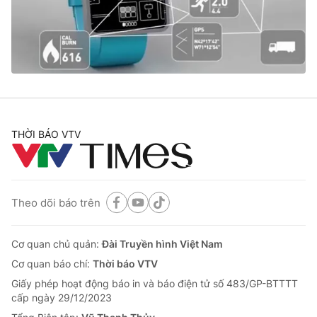
Thị trường 24h
Tấm lòng Việt
VTV4
Vươn mình bằng AI
VTV9
VTV8
Liên hệ tòa soạn
English
THỜI BÁO VTV
Theo dõi báo trên
THỜI BÁO VTV
Cơ quan chủ quản:
Đài Truyền hình Việt Nam
Cơ quan báo chí:
Thời báo VTV
Theo dõi báo trên
Giấy phép hoạt động báo in và báo điện tử số 483/GP-BTTTT
cấp ngày 29/12/2023
Cơ quan chủ quản:
Đài Truyền hình Việt Nam