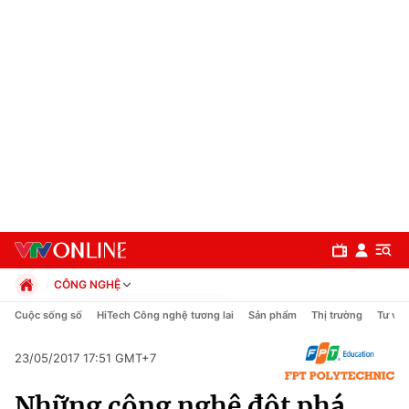
CÔNG NGHỆ
Chính trị
Cuộc sống số
HiTech Công nghệ tương lai
Sản phẩm
Thị trường
Tư vấn
Xã hội
Pháp luật
23/05/2017 17:51 GMT+7
Chuyên mục
Kinh tế
Những công nghệ đột phá
Thể thao