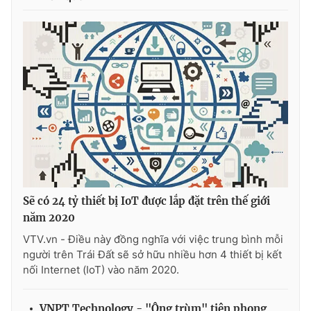
Photo
Infographic
Video
Shorts video
VTV Money
VTV Thể thao
VTV Sức khoẻ
Bất động sản
Thị trường 24h
Tấm lòng Việt
Sẽ có 24 tỷ thiết bị IoT được lắp đặt trên thế giới
năm 2020
VTV4
Vươn mình bằng AI
VTV.vn - Điều này đồng nghĩa với việc trung bình mỗi
người trên Trái Đất sẽ sở hữu nhiều hơn 4 thiết bị kết
VTV9
VTV8
nối Internet (IoT) vào năm 2020.
Liên hệ tòa soạn
English
VNPT Technology - "Ông trùm" tiên phong