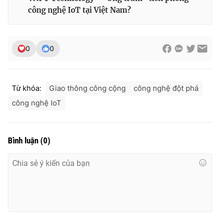
công nghệ IoT tại Việt Nam?
THỜI BÁO VTV
0
0
Từ khóa:
Giao thông công cộng
công nghệ đột phá
Theo dõi báo trên
công nghệ IoT
Cơ quan chủ quản:
Đài Truyền hình Việt Nam
Cơ quan báo chí:
Thời báo VTV
Bình luận
(
0
)
Giấy phép hoạt động báo in và báo điện tử số 483/GP-BTTTT
cấp ngày 29/12/2023
Tổng Biên tập:
Vũ Thanh Thủy
Phó Tổng Biên tập:
Nguyễn Thị Mỹ Hạnh, Phạm Quốc Thắng,
Nguyễn Trọng Ninh
Tổng đài VTV:
024.38 355 931 - 024.38 355 932