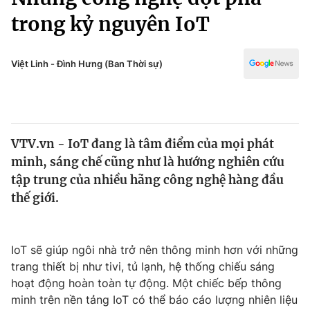
Chính trị
Truyền hình
trong kỷ nguyên IoT
Văn hóa - Giải trí
Xã hội
Y tế
Việt Linh - Đình Hưng (Ban Thời sự)
Đời sống
Pháp luật
Công nghệ
Giáo dục
Y tế
VTV.vn - IoT đang là tâm điểm của mọi phát
minh, sáng chế cũng như là hướng nghiên cứu
Thế giới
tập trung của nhiều hãng công nghệ hàng đầu
Tin tức
thế giới.
Kinh tế
Thế giới đó đây
Tài chính
Dữ liệu và đời sống
Câu chuyện quốc tế
IoT sẽ giúp ngôi nhà trở nên thông minh hơn với những
Thị trường
trang thiết bị như tivi, tủ lạnh, hệ thống chiếu sáng
hoạt động hoàn toàn tự động. Một chiếc bếp thông
Truyền hình
Góc doanh nghiệp
minh trên nền tảng IoT có thể báo cáo lượng nhiên liệu