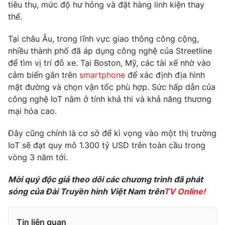
Phim VTV
tiêu thụ, mức độ hư hỏng và đặt hàng linh kiện thay
Giải trí
thế.
Hậu trường
Điện ảnh
Tại châu Âu, trong lĩnh vực giao thông công cộng,
Đời sống
Nhân vật
nhiều thành phố đã áp dụng công nghệ của Streetline
Âm nhạc
Du lịch
để tìm vị trí đỗ xe. Tại Boston, Mỹ, các tài xế nhờ vào
Khán giả
Giáo dục
Sao
cảm biến gắn trên
smartphone
để xác định địa hình
Làm đẹp
Giải sao mai
mặt đường và chọn vận tốc phù hợp. Sức hấp dẫn của
Tuyển sinh
Công nghệ
công nghệ IoT nằm ở tính khả thi và khả năng thương
Chất lượng cuộc sống
Học trực tuyến
mại hóa cao.
Hitech Công nghệ tương lai
Giao lưu trực tuyến
Đây cũng chính là cơ sở để kì vọng vào một thị trường
Sản phẩm
IoT sẽ đạt quy mô 1.300 tỷ USD trên toàn cầu trong
Lịch phát sóng
vòng 3 năm tới.
Thị trường
Mời quý độc giả theo dõi các chương trình đã phát
Tư vấn
sóng của Đài Truyền hình Việt Nam trên
TV Online!
Chuyên mục khác
Emagazine
Podcast
Tin liên quan