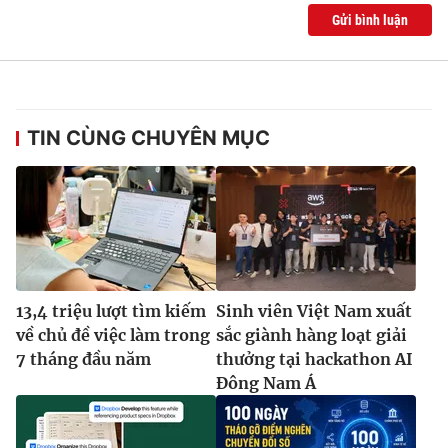
Ðiện thoại Thời báo VTV:
024.66 897 897
Gửi bình luận
Email:
toasoan@vtv.vn
Liên hệ quảng cáo:
024-7300.7108
TIN CÙNG CHUYÊN MỤC
13,4 triệu lượt tìm kiếm
Sinh viên Việt Nam xuất
về chủ đề việc làm trong
sắc giành hàng loạt giải
® Cấm sao chép dưới mọi hình thức nếu không có sự chấp
7 tháng đầu năm
thưởng tại hackathon AI
thuận bằng văn bản. Ghi rõ nguồn VTV.vn khi phát hành lại
Đông Nam Á
thông tin từ website này.