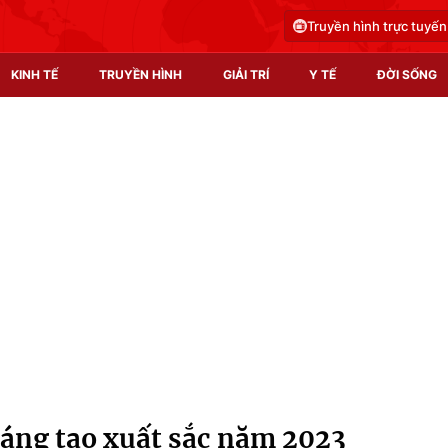
Truyền hình trực tuyến
KINH TẾ
TRUYỀN HÌNH
GIẢI TRÍ
Y TẾ
ĐỜI SỐNG
Pháp luật
Y tế
Truyền hình
Multimedia
Phim VTV
Video
Hậu trường
Shorts video
Nhân vật
Podcast
Khán giả
EMagazine
Giải sao mai
Photo
 sáng tạo xuất sắc năm 2023
Infographic