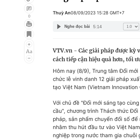
Thuỳ An
08/09/2023 15:28 GMT+7
0
5:14
Nghe đọc bài
Giải trí
Đời sống
Điện ảnh
Du lịch
VTV.vn - Các giải pháp được kỳ
Âm nhạc
Làm đẹp
cách tiếp cận hiệu quả hơn, tối ưu
Sao
Chất lượng cuộc sốn
Hôm nay (8/9), Trung tâm Đổi mới
chức lễ vinh danh 12 giải pháp xu
tạo Việt Nam (Vietnam Innovation 
Với chủ đề "Đổi mới sáng tạo cùng 
cầu", chương trình Thách thức Đổi
pháp, sản phẩm chuyển đổi số để 
nhằm thu hút đầu tư vào Việt Nam
nghiệp trong nước tham gia chuỗi g