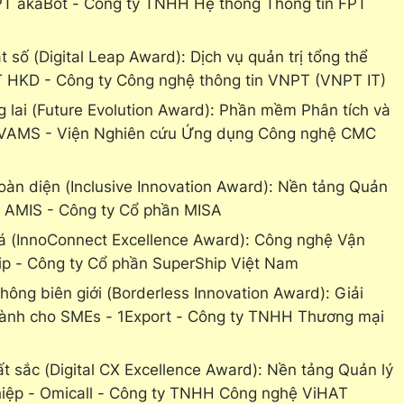
- FPT akaBot - Công ty TNHH Hệ thống Thông tin FPT
 số (Digital Leap Award): Dịch vụ quản trị tổng thể
T HKD - Công ty Công nghệ thông tin VNPT (VNPT IT)
 lai (Future Evolution Award): Phần mềm Phân tích và
CIVAMS - Viện Nghiên cứu Ứng dụng Công nghệ CMC
toàn diện (Inclusive Innovation Award): Nền tảng Quản
A AMIS - Công ty Cổ phần MISA
phá (InnoConnect Excellence Award): Công nghệ Vận
ip - Công ty Cổ phần SuperShip Việt Nam
hông biên giới (Borderless Innovation Award): Giải
 dành cho SMEs - 1Export - Công ty TNHH Thương mại
ất sắc (Digital CX Excellence Award): Nền tảng Quản lý
hiệp - Omicall - Công ty TNHH Công nghệ ViHAT