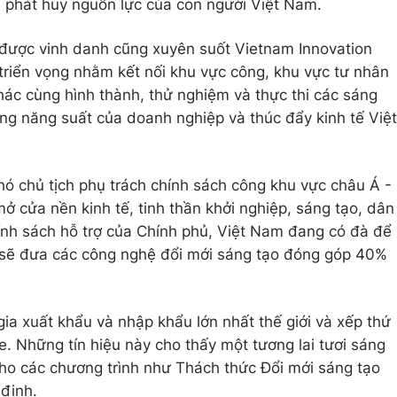
à phát huy nguồn lực của con người Việt Nam.
 được vinh danh cũng xuyên suốt Vietnam Innovation
triển vọng nhằm kết nối khu vực công, khu vực tư nhân
hác cùng hình thành, thử nghiệm và thực thi các sáng
ăng năng suất của doanh nghiệp và thúc đẩy kinh tế Việt
hó chủ tịch phụ trách chính sách công khu vực châu Á -
ở cửa nền kinh tế, tinh thần khởi nghiệp, sáng tạo, dân
hính sách hỗ trợ của Chính phủ, Việt Nam đang có đà để
 sẽ đưa các công nghệ đổi mới sáng tạo đóng góp 40%
ia xuất khẩu và nhập khẩu lớn nhất thế giới và xếp thứ
e. Những tín hiệu này cho thấy một tương lai tươi sáng
cho các chương trình như Thách thức Đổi mới sáng tạo
định.