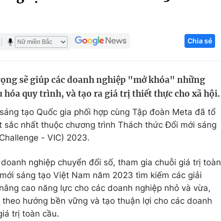
Góc ảnh
Chia sẻ
Giáo dục
Công nghệ
Tuyển sinh
Hitech Công ng
 vọng sẽ giúp các doanh nghiệp "mở khóa" những
Học trực tuyến
Sản phẩm
 hóa quy trình, và tạo ra giá trị thiết thực cho xã hội.
g
Thị trường
 sáng tạo Quốc gia phối hợp cùng Tập đoàn Meta đã tổ
Tư vấn
ất sắc nhất thuộc chương trình Thách thức Đổi mới sáng
Challenge - VIC) 2023.
doanh nghiệp chuyển đổi số, tham gia chuỗi giá trị toàn
 mới sáng tạo Việt Nam năm 2023 tìm kiếm các giải
nâng cao năng lực cho các doanh nghiệp nhỏ và vừa,
 theo hướng bền vững và tạo thuận lợi cho các doanh
iá trị toàn cầu.