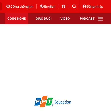
Cổng thông tin
English
Đăng nhập
CÔNG NGHỆ
GIÁO DỤC
VIDEO
PODCAST
VTV Money
VTV Thể thao
VTV Sức khoẻ
Bất động sản
Thị trường 24h
Tấm lòng Việt
Vươn mình bằng AI
VTV4
VTV8
VTV9
Lịch phát sóng
Giao lưu trực tuyến
Sự kiện