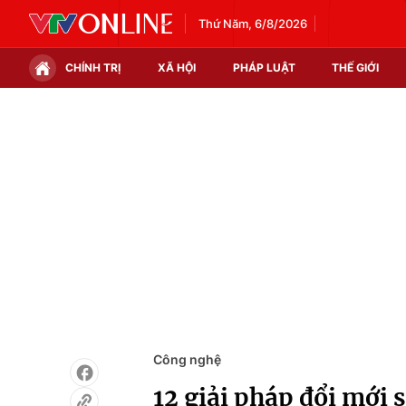
Thứ Năm, 6/8/2026
CHÍNH TRỊ
XÃ HỘI
PHÁP LUẬT
THẾ GIỚI
Chính trị
Xã hội
Thế giới
Kinh tế
Tin tức
Tài chính
Thế giới đó đây
Thị trường
Câu chuyện quốc tế
Góc doanh nghiệp
Dữ liệu và đời sống
Công nghệ
12 giải pháp đổi mới