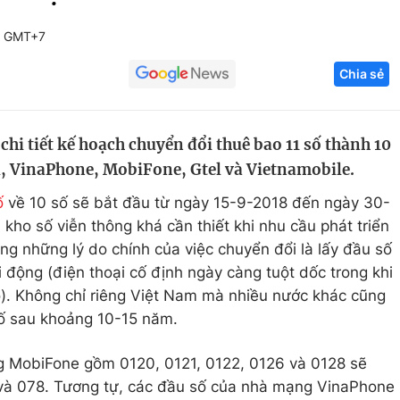
Góc ảnh
4 GMT+7
Chia sẻ
Giáo dục
Công nghệ
Tuyển sinh
Hitech Công ng
hi tiết kế hoạch chuyển đổi thuê bao 11 số thành 10
Học trực tuyến
Sản phẩm
l, VinaPhone, MobiFone, Gtel và Vietnamobile.
g
Thị trường
ố
về 10 số sẽ bắt đầu từ ngày 15-9-2018 đến ngày 30-
Tư vấn
kho số viễn thông khá cần thiết khi nhu cầu phát triển
ng những lý do chính của việc chuyển đổi là lấy đầu số
 động (điện thoại cố định ngày càng tuột dốc trong khi
). Không chỉ riêng Việt Nam mà nhiều nước khác cũng
số sau khoảng 10-15 năm.
g MobiFone gồm 0120, 0121, 0122, 0126 và 0128 sẽ
và 078. Tương tự, các đầu số của nhà mạng VinaPhone