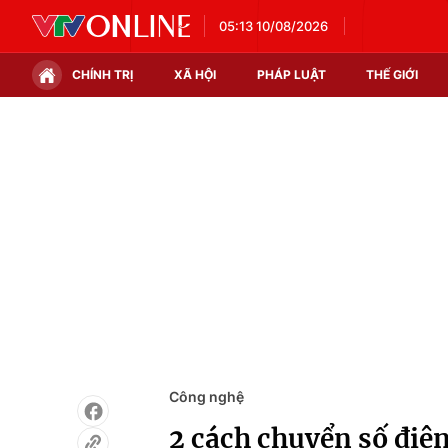
05:13 10/08/2026
CHÍNH TRỊ
XÃ HỘI
PHÁP LUẬT
THẾ GIỚI
Chính trị
Xã hội
Thế giới
Kinh tế
Tin tức
Tài chính
Thế giới đó đây
Thị trường
Câu chuyện quốc tế
Góc doanh nghiệp
Dữ liệu và đời sống
Công nghệ
2 cách chuyển số điện 