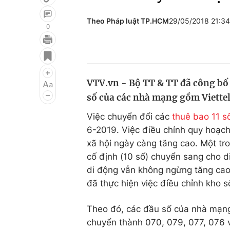
Theo Pháp luật TP.HCM
29/05/2018 21:3
0
Giải trí
Đời sống
Điện ảnh
Du lịch
VTV.vn - Bộ TT & TT đã công bố c
Âm nhạc
Làm đẹp
số của các nhà mạng gồm Viette
Sao
Chất lượng cuộc sốn
Việc chuyển đổi các
thuê bao 11 s
6-2019. Việc điều chỉnh quy hoạch 
xã hội ngày càng tăng cao. Một tro
cố định (10 số) chuyển sang cho di
di động vẫn không ngừng tăng cao
đã thực hiện việc điều chỉnh kho 
Theo đó, các đầu số của nhà mạn
chuyển thành 070, 079, 077, 076 