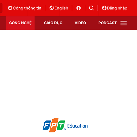
Cổng thông tin
English
Đăng nhập
CÔNG NGHỆ
GIÁO DỤC
VIDEO
PODCAST
VTV Money
VTV Thể thao
VTV Sức khoẻ
Bất động sản
Thị trường 24h
Tấm lòng Việt
Vươn mình bằng AI
VTV4
VTV8
VTV9
Lịch phát sóng
Giao lưu trực tuyến
Sự kiện