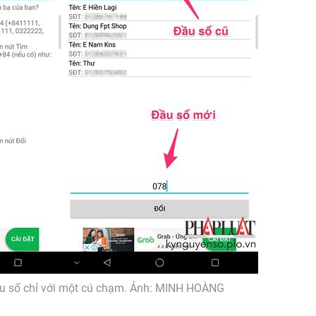
ầu số chỉ với một cú chạm. Ảnh: MINH HOÀNG