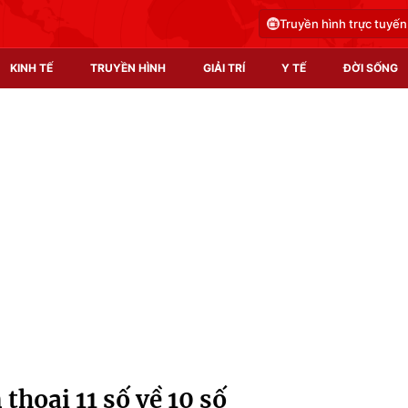
Truyền hình trực tuyến
KINH TẾ
TRUYỀN HÌNH
GIẢI TRÍ
Y TẾ
ĐỜI SỐNG
Pháp luật
Y tế
Truyền hình
Multimedia
Phim VTV
Video
Hậu trường
Shorts video
Nhân vật
Podcast
Khán giả
EMagazine
Giải sao mai
Photo
thoại 11 số về 10 số
Infographic