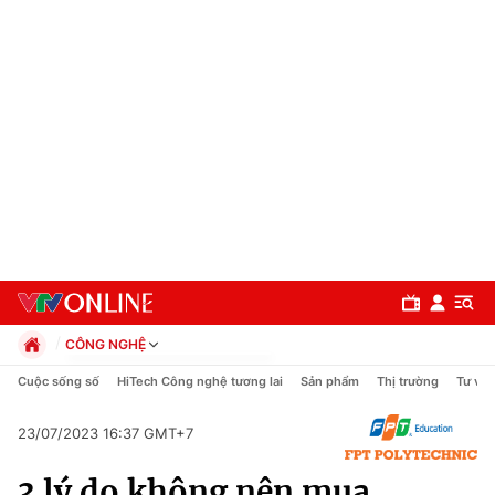
CÔNG NGHỆ
Chính trị
Cuộc sống số
HiTech Công nghệ tương lai
Sản phẩm
Thị trường
Tư vấn
Xã hội
Pháp luật
23/07/2023 16:37 GMT+7
Chuyên mục
Kinh tế
3 lý do không nên mua
Thể thao