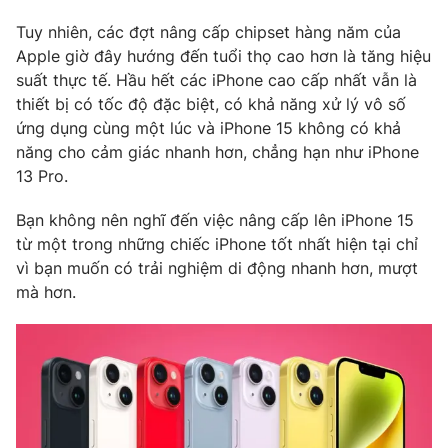
Tuy nhiên, các đợt nâng cấp chipset hàng năm của
Apple giờ đây hướng đến tuổi thọ cao hơn là tăng hiệu
suất thực tế. Hầu hết các iPhone cao cấp nhất vẫn là
THỜI BÁO VTV
thiết bị có tốc độ đặc biệt, có khả năng xử lý vô số
ứng dụng cùng một lúc và iPhone 15 không có khả
năng cho cảm giác nhanh hơn, chẳng hạn như iPhone
13 Pro.
Theo dõi báo trên
Bạn không nên nghĩ đến việc nâng cấp lên iPhone 15
từ một trong những chiếc iPhone tốt nhất hiện tại chỉ
Cơ quan chủ quản:
Đài Truyền hình Việt Nam
vì bạn muốn có trải nghiệm di động nhanh hơn, mượt
Cơ quan báo chí:
Thời báo VTV
mà hơn.
Giấy phép hoạt động báo in và báo điện tử số 483/GP-BTTTT
cấp ngày 29/12/2023
Tổng Biên tập:
Vũ Thanh Thủy
Phó Tổng Biên tập:
Nguyễn Thị Mỹ Hạnh, Phạm Quốc Thắng,
Nguyễn Trọng Ninh
Tổng đài VTV:
024.38 355 931 - 024.38 355 932