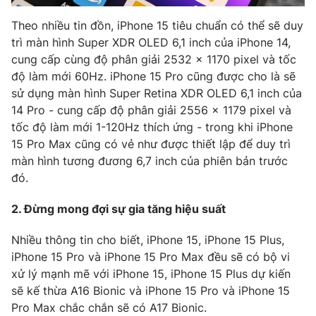
Photo
Infographic
Theo nhiều tin đồn, iPhone 15 tiêu chuẩn có thể sẽ duy
trì màn hình Super XDR OLED 6,1 inch của iPhone 14,
cung cấp cùng độ phân giải 2532 x 1170 pixel và tốc
Video
Shorts video
độ làm mới 60Hz. iPhone 15 Pro cũng được cho là sẽ
sử dụng màn hình Super Retina XDR OLED 6,1 inch của
VTV Money
VTV Thể thao
14 Pro - cung cấp độ phân giải 2556 x 1179 pixel và
tốc độ làm mới 1-120Hz thích ứng - trong khi iPhone
15 Pro Max cũng có vẻ như được thiết lập để duy trì
VTV Sức khoẻ
Bất động sản
màn hình tương đương 6,7 inch của phiên bản trước
đó.
Thị trường 24h
Tấm lòng Việt
2. Đừng mong đợi sự gia tăng hiệu suất
VTV4
Vươn mình bằng AI
Nhiều thông tin cho biết, iPhone 15, iPhone 15 Plus,
iPhone 15 Pro và iPhone 15 Pro Max đều sẽ có bộ vi
VTV9
VTV8
xử lý mạnh mẽ với iPhone 15, iPhone 15 Plus dự kiến
sẽ kế thừa A16 Bionic và iPhone 15 Pro và iPhone 15
Pro Max chắc chắn sẽ có A17 Bionic.
Liên hệ tòa soạn
English