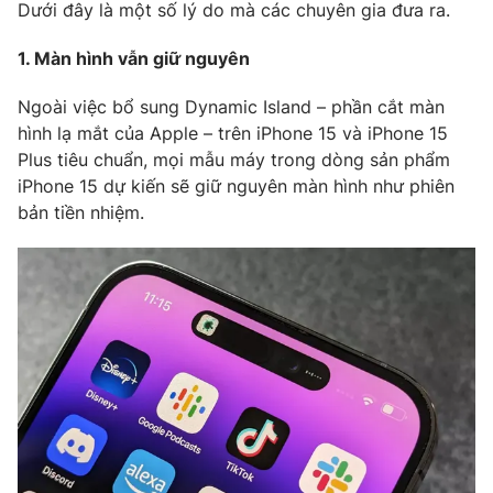
Phim VTV
Dưới đây là một số lý do mà các chuyên gia đưa ra.
Giải trí
Hậu trường
1. Màn hình vẫn giữ nguyên
Điện ảnh
Đời sống
Nhân vật
Ngoài việc bổ sung Dynamic Island – phần cắt màn
Âm nhạc
hình lạ mắt của Apple – trên iPhone 15 và iPhone 15
Du lịch
Khán giả
Giáo dục
Sao
Plus tiêu chuẩn, mọi mẫu máy trong dòng sản phẩm
Làm đẹp
Giải sao mai
iPhone 15 dự kiến sẽ giữ nguyên màn hình như phiên
Tuyển sinh
bản tiền nhiệm.
Công nghệ
Chất lượng cuộc sống
Học trực tuyến
Hitech Công nghệ tương lai
Giao lưu trực tuyến
Sản phẩm
Lịch phát sóng
Thị trường
Tư vấn
Chuyên mục khác
Emagazine
Podcast