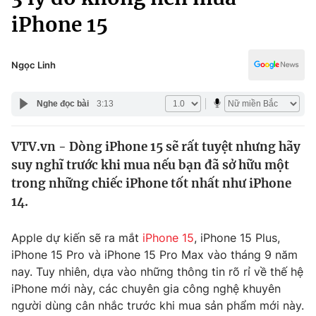
Chính trị
Truyền hình
iPhone 15
Văn hóa - Giải trí
Xã hội
Y tế
Ngọc Linh
Đời sống
Pháp luật
Công nghệ
Nghe đọc bài
3:13
Giáo dục
Y tế
VTV.vn - Dòng iPhone 15 sẽ rất tuyệt nhưng hãy
suy nghĩ trước khi mua nếu bạn đã sở hữu một
Thế giới
trong những chiếc iPhone tốt nhất như iPhone
Tin tức
14.
Kinh tế
Thế giới đó đây
Apple dự kiến sẽ ra mắt
iPhone 15
, iPhone 15 Plus,
Tài chính
Dữ liệu và đời sống
Câu chuyện quốc tế
iPhone 15 Pro và iPhone 15 Pro Max vào tháng 9 năm
Thị trường
nay. Tuy nhiên, dựa vào những thông tin rõ rỉ về thế hệ
iPhone mới này, các chuyên gia công nghệ khuyên
Truyền hình
Góc doanh nghiệp
người dùng cân nhắc trước khi mua sản phẩm mới này.