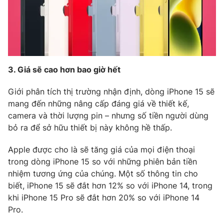
Ðiện thoại Thời báo VTV:
024.66 897 897
Email:
toasoan@vtv.vn
Liên hệ quảng cáo:
024-7300.7108
3. Giá sẽ cao hơn bao giờ hết
Giới phân tích thị trường nhận định, dòng iPhone 15 sẽ
mang đến những nâng cấp đáng giá về thiết kế,
camera và thời lượng pin – nhưng số tiền người dùng
bỏ ra để sở hữu thiết bị này không hề thấp.
Apple được cho là sẽ tăng giá của mọi điện thoại
trong dòng iPhone 15 so với những phiên bản tiền
nhiệm tương ứng của chúng. Một số thông tin cho
® Cấm sao chép dưới mọi hình thức nếu không có sự chấp
thuận bằng văn bản. Ghi rõ nguồn VTV.vn khi phát hành lại
biết, iPhone 15 sẽ đắt hơn 12% so với iPhone 14, trong
thông tin từ website này.
khi iPhone 15 Pro sẽ đắt hơn 20% so với iPhone 14
Pro.